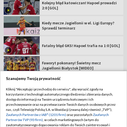
Faworyt pokonany! Świetny mecz
Jagiellonii Białystok [WIDEO]
Świątek idzie za ciosem! Szybka wygrana w
Toronto
Dziś mecz Hapoel Tel Awiw – GKS Katowice.
Sprawdź składy!
Szanujemy Twoją prywatność
TVP
Kliknij "Akceptuję i przechodzę do serwisu", aby wyrazić zgody na
korzystanie z technologii automatycznego śledzenia i zbierania danych,
Abonament TVP
Regulamin TVP
dostęp do informacji na Twoim urządzeniu końcowym i ich
Polityka prywatności
Sklep TVP
przechowywanie oraz na przetwarzanie Twoich danych osobowych przez
nas, czyli Telewizję Polską S.A. w likwidacji (zwaną dalej również „TVP”),
Biuro Reklamy
Moje zgody
Zaufanych Partnerów z IAB* (1201 firm)
oraz pozostałych
Zaufanych
Partnerów TVP (93 firm)
, w celach marketingowych (w tym do
Oferta Handlowa
Biuro reklamy
zautomatyzowanego dopasowania reklam do Twoich zainteresowań i