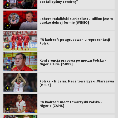
dostalibyśmy czwórkę”
Robert Podoliński o Arkadiuszu Miliku: jest w
bardzo dobrej formie [WIDEO]
"W kadrze": po zgrupowaniu reprezentacji
Polski
Konferencja prasowa po meczu Polska –
Nigeria 3.06. [ZAPIS]
Polska – Nigeria. Mecz towarzyski, Warszawa
[MECZ]
"W kadrze": mecz towarzyski Polska –
Nigeria [ZAPIS]