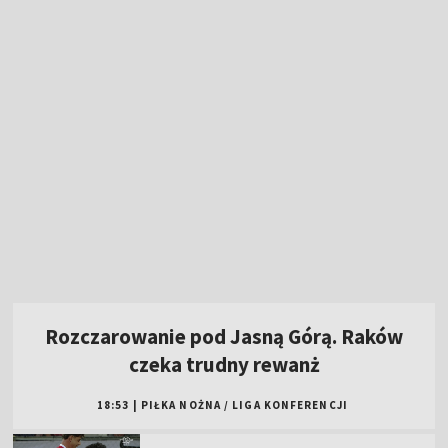
Rozczarowanie pod Jasną Górą. Raków
czeka trudny rewanż
18:53
|
PIŁKA NOŻNA
/
LIGA KONFERENCJI
Kolejny błąd katowiczan! Hapoel prowadzi
2:0 [GOL]
Kiedy mecze Jagiellonii w el. Ligi Europy?
Sprawdź terminarz
Fatalny błąd GKS! Hapoel trafia na 1:0 [GOL]