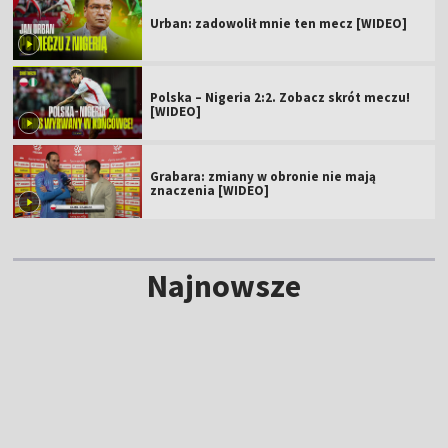
Urban: zadowolił mnie ten mecz [WIDEO]
Polska – Nigeria 2:2. Zobacz skrót meczu!
[WIDEO]
Grabara: zmiany w obronie nie mają
znaczenia [WIDEO]
Najnowsze