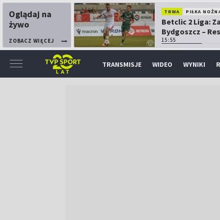
Oglądaj na
TRWA
PIŁKA NOŻN
Betclic 2 Liga: 
żywo
Bydgoszcz – Re
15:55
ZOBACZ WIĘCEJ
TRANSMISJE
WIDEO
WYNIKI
R