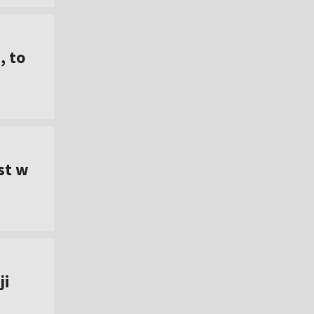
, to
st w
ji