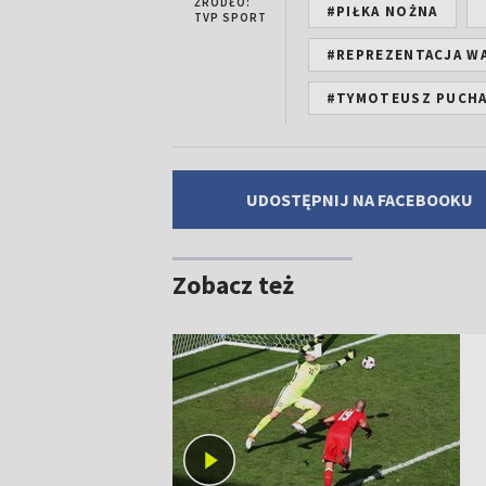
ŹRÓDŁO:
#PIŁKA NOŻNA
TVP SPORT
#REPREZENTACJA WA
#TYMOTEUSZ PUCH
UDOSTĘPNIJ NA FACEBOOKU
Zobacz też