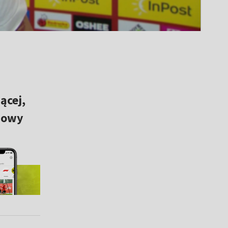
ącej,
odowy