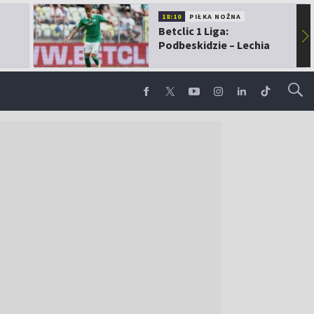
18:10
PIŁKA NOŻNA
Betclic 1 Liga:
▶
Podbeskidzie – Lechia
Gdańsk