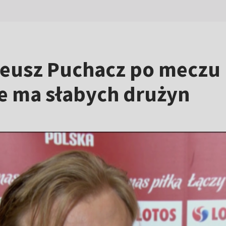
usz Puchacz po meczu P
ie ma słabych drużyn