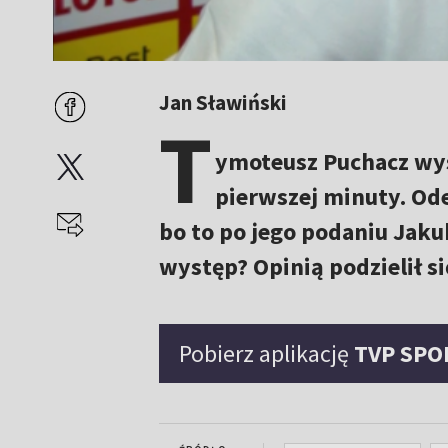
Jan Sławiński
T
ymoteusz Puchacz wys
pierwszej minuty. Od
bo to po jego podaniu Jaku
występ? Opinią podzielił 
Pobierz aplikację
TVP SPO