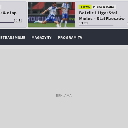
O
TRWA
PIŁKA NOŻNA
 6. etap
Betclic 1 Liga: Stal
Mielec – Stal Rzeszów
15:15
13:23
ETRANSMISJE
MAGAZYNY
PROGRAM TV