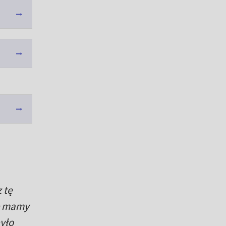
 tę
le mamy
yło