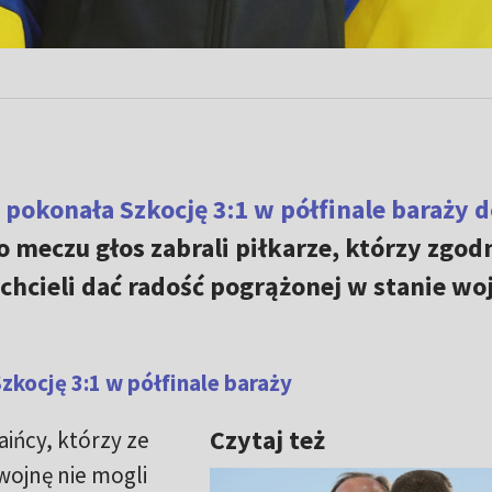
 pokonała Szkocję 3:1 w półfinale baraży d
Po meczu głos zabrali piłkarze, którzy zgod
chcieli dać radość pogrążonej w stanie wo
zkocję 3:1 w półfinale baraży
Czytaj też
aińcy, którzy ze
wojnę nie mogli