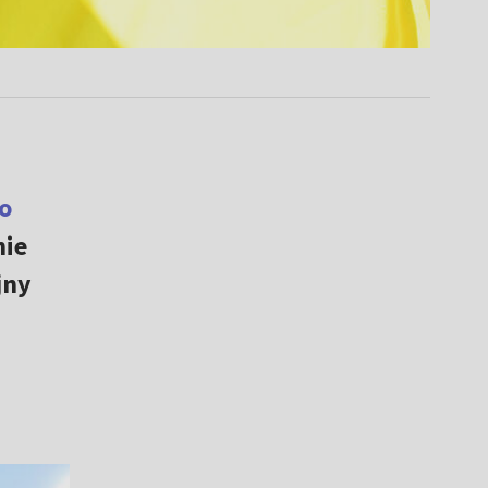
o
nie
jny