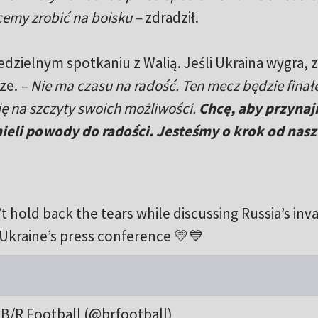
cemy zrobić na boisku –
zdradził.
edzielnym spotkaniu z Walią. Jeśli Ukraina wygra,
rze.
– Nie ma czasu na radość. Ten mecz będzie fina
ę na szczyty swoich możliwości.
Chcę, aby przynaj
ieli powody do radości. Jesteśmy o krok od nas
hold back the tears while discussing Russia’s inv
Ukraine’s press conference 💛💙
B/R Football (@brfootball)