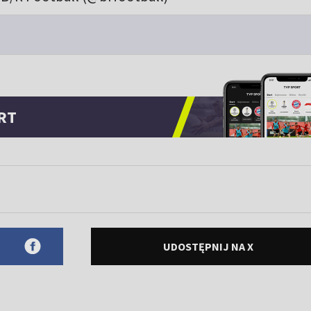
RT
UDOSTĘPNIJ NA X