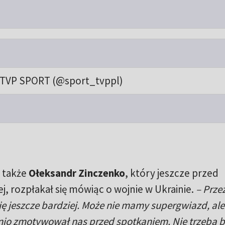
TVP SPORT (@sport_tvppl)
ł także
Ołeksandr Zinczenko
, który jeszcze przed
, rozpłakał się mówiąc o wojnie w Ukrainie.
– Przez
ię jeszcze bardziej. Może nie mamy supergwiazd, a
nio zmotywował nas przed spotkaniem. Nie trzeba b