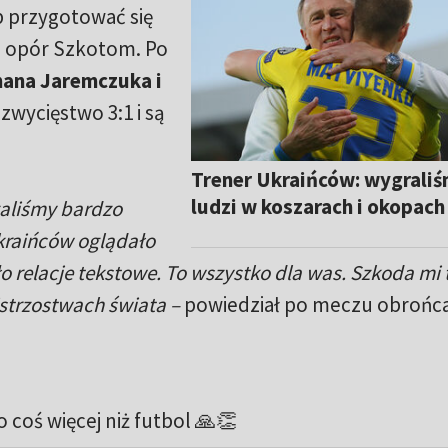
 przygotować się
ią opór Szkotom. Po
mana Jaremczuka i
zwycięstwo 3:1 i są
Trener Ukraińców: wygraliś
ludzi w koszarach i okopach
zaliśmy bardzo
kraińców oglądało
o relacje tekstowe. To wszystko dla was. Szkoda mi 
istrzostwach świata –
powiedział po meczu obrońc
o coś więcej niż futbol 🙏👏