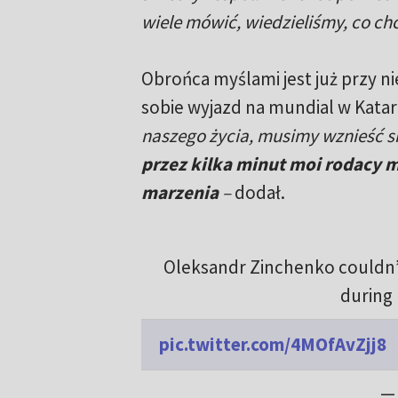
wiele mówić, wiedzieliśmy, co ch
Obrońca myślami jest już przy ni
sobie wyjazd na mundial w Kata
naszego życia, musimy wznieść si
przez kilka minut moi rodacy m
marzenia
–
dodał.
Oleksandr Zinchenko couldn’t 
during 
pic.twitter.com/4MOfAvZjj8
— 