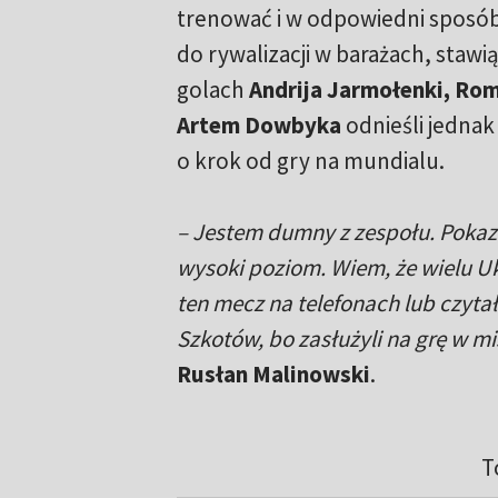
trenować i w odpowiedni sposób
do rywalizacji w barażach, staw
golach
Andrija Jarmołenki, Ro
Artem Dowbyka
odnieśli jednak 
o krok od gry na mundialu.
– Jestem dumny z zespołu. Poka
wysoki poziom. Wiem, że wielu U
ten mecz na telefonach lub czytał
Szkotów, bo zasłużyli na grę w m
Rusłan Malinowski
.
T