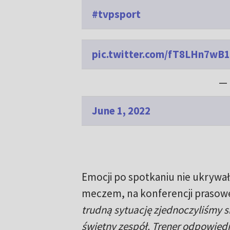
#tvpsport
pic.twitter.com/fT8LHn7wB1
— 
June 1, 2022
Emocji po spotkaniu nie ukrywa
meczem, na konferencji prasowej
trudną sytuację zjednoczyliśmy s
świetny zespół. Trener odpowied