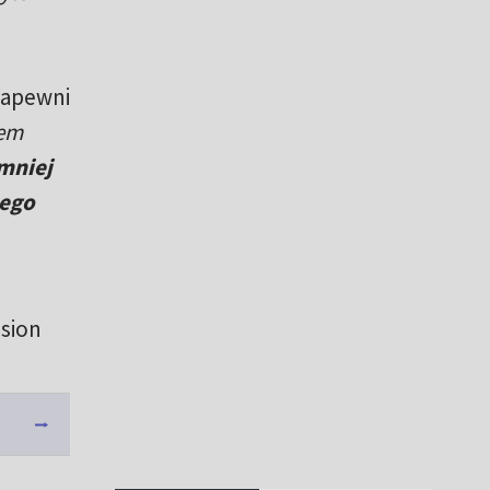
 zapewni
łem
mniej
zego
asion