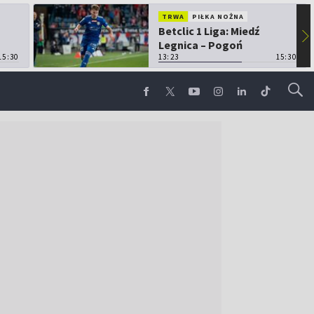
TRWA
PIŁKA NOŻNA
Betclic 1 Liga: Miedź
▶
Legnica – Pogoń
15:30
Grodzisk Mazowiecki
13:23
15:30