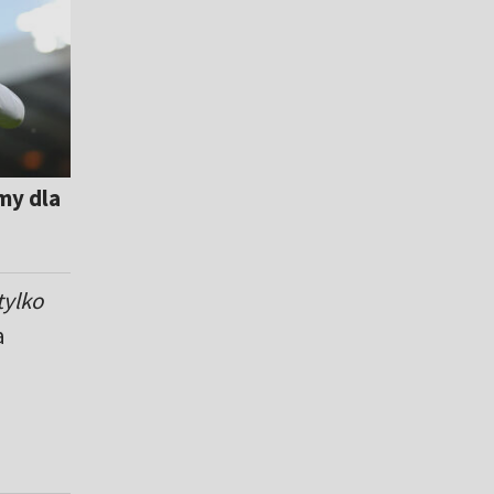
my dla
tylko
a