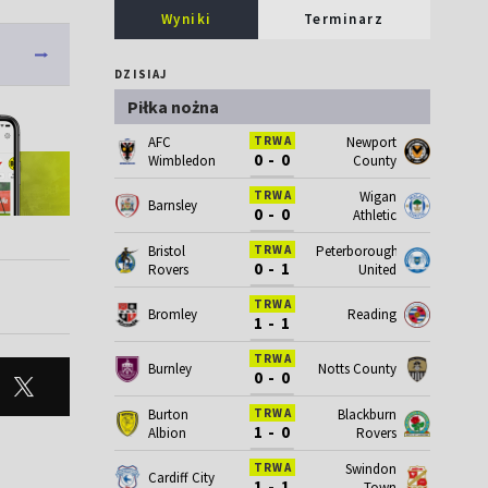
Wyniki
Terminarz
DZISIAJ
Piłka nożna
AFC
Newport
TRWA
0 - 0
Wimbledon
County
Wigan
TRWA
Barnsley
0 - 0
Athletic
Bristol
Peterborough
TRWA
0 - 1
Rovers
United
TRWA
Bromley
Reading
1 - 1
TRWA
Burnley
Notts County
0 - 0
Burton
Blackburn
TRWA
1 - 0
Albion
Rovers
Swindon
TRWA
Cardiff City
1 - 1
Town