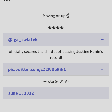
Moving on up ☝️
����
@iga_swiatek
officially secures the third spot passing Justine Henin's
record!
pic.twitter.com/zZ2WDpRiN1
— wta (@WTA)
June 1, 2022