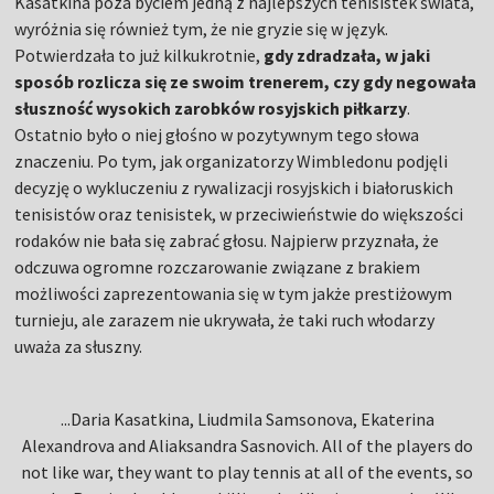
Kasatkina poza byciem jedną z najlepszych tenisistek świata,
wyróżnia się również tym, że nie gryzie się w język.
Potwierdzała to już kilkukrotnie,
gdy zdradzała, w jaki
sposób rozlicza się ze swoim trenerem, czy gdy negowała
słuszność wysokich zarobków rosyjskich piłkarzy
.
Ostatnio było o niej głośno w pozytywnym tego słowa
znaczeniu. Po tym, jak organizatorzy Wimbledonu podjęli
decyzję o wykluczeniu z rywalizacji rosyjskich i białoruskich
tenisistów oraz tenisistek, w przeciwieństwie do większości
rodaków nie bała się zabrać głosu. Najpierw przyznała, że
odczuwa ogromne rozczarowanie związane z brakiem
możliwości zaprezentowania się w tym jakże prestiżowym
turnieju, ale zarazem nie ukrywała, że taki ruch włodarzy
uważa za słuszny.
...Daria Kasatkina, Liudmila Samsonova, Ekaterina
Alexandrova and Aliaksandra Sasnovich. All of the players do
not like war, they want to play tennis at all of the events, so