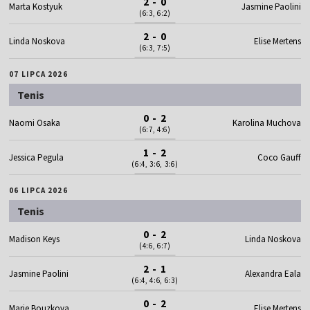
2 - 0
Marta Kostyuk
Jasmine Paolini
(6:3, 6:2)
2 - 0
Linda Noskova
Elise Mertens
(6:3, 7:5)
07 LIPCA 2026
Tenis
0 - 2
Naomi Osaka
Karolina Muchova
(6:7, 4:6)
1 - 2
Jessica Pegula
Coco Gauff
(6:4, 3:6, 3:6)
06 LIPCA 2026
Tenis
0 - 2
Madison Keys
Linda Noskova
(4:6, 6:7)
2 - 1
Jasmine Paolini
Alexandra Eala
(6:4, 4:6, 6:3)
0 - 2
Marie Bouzkova
Elise Mertens