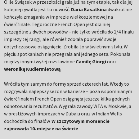
O ile Świątek w przeszłości grała już na tym etapie, tak dla jej
kolejnej rywalki jest to nowość.
Daria Kasatkina
dwukrotnie
kończyła zmagania w imprezie wielkoszlemowej na
ćwierćfinale. Tegoroczne French Open jest dla niej
szczególne z dwóch powodów – nie tylko wróciła do 1/4 finału
imprezy tej rangi, ale również zdołała poprawić swoje
dotychczasowe osiągnięcie. Zrobiła to w świetnym stylu. W
pięciu spotkaniach nie przegrała ani jednego seta. Pokonała
między innymi wyżej rozstawione
Camilę Giorgi
oraz
Weronikę Kudiermietową
.
Wróciła tym samym do formy sprzed czterech lat. Wtedy to
rozgrywała najlepszy sezon w karierze – poza wspomnianym
ćwierćfinałem French Open osiągnęła jeszcze kilka godnych
odnotowania rezultatów. Wygrała zawody WTA w Moskwie, a
w prestiżowych imprezach w Dubaju oraz w Indian Wells
dochodziła do finałów.
W szczytowym momencie
zajmowała 10. miejsce na świecie
.