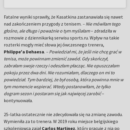
Fatalne wyniki sprawiły, że Kasatkina zastanawiała się nawet
nad zakończeniem przygody z tenisem.
– Nie mówiłam tego
głośno, ale długo i poważnie o tym myślałam
– zdradziła w
rozmowie z dziennikarką serwisu sports.ru. Wpływ na takie
rozterki mogły mieć słowa jej ówczesnego trenera,
Philippe'a Dehaesa
.
– Powiedział mi, że jeśli nie chcę grać w
tenisa, może powinnam zmienić zawód. Gdy skończył,
zabrałam swoje rzeczy i odeszłam płacząc. Nie opuszczałam
pokoju przez dwa dni. Nie rozumiałam, dlaczego on mi to
powiedział. Tym bardziej, że był osobą, która powinna mnie w
tym momencie wspierać. Wtedy postanowiłam, że tylko
dogram sezon i postaram się jak najwięcej zarobić
–
kontynuowała.
25-latka ostatecznie nie zdecydowała się na zmianę zawodu.
Wymieniła za to trenera. W 2019 roku miejsce belgijskiego
szkoleniowca zajął
Carlos Martinez
, który pracuje z nią po