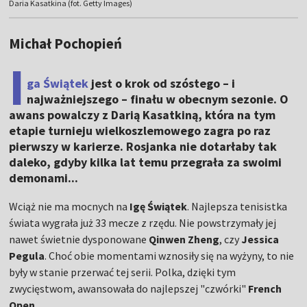
Daria Kasatkina (fot. Getty Images)
Michał Pochopień
I
ga Świątek
jest o krok od szóstego – i
najważniejszego – finału w obecnym sezonie. O
awans powalczy z Darią Kasatkiną, która na tym
etapie turnieju wielkoszlemowego zagra po raz
pierwszy w karierze. Rosjanka nie dotarłaby tak
daleko, gdyby kilka lat temu przegrała za swoimi
demonami...
Wciąż nie ma mocnych na
Igę Świątek
. Najlepsza tenisistka
świata wygrała już 33 mecze z rzędu. Nie powstrzymały jej
nawet świetnie dysponowane
Qinwen Zheng
, czy
Jessica
Pegula
. Choć obie momentami wznosiły się na wyżyny, to nie
były w stanie przerwać tej serii. Polka, dzięki tym
zwycięstwom, awansowała do najlepszej "czwórki"
French
Open
.