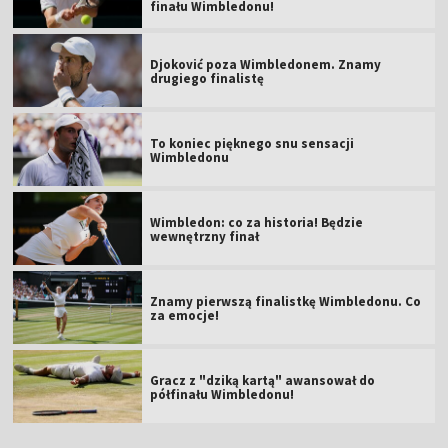
finału Wimbledonu!
Djoković poza Wimbledonem. Znamy
drugiego finalistę
To koniec pięknego snu sensacji
Wimbledonu
Wimbledon: co za historia! Będzie
wewnętrzny finał
Znamy pierwszą finalistkę Wimbledonu. Co
za emocje!
Gracz z "dziką kartą" awansował do
półfinału Wimbledonu!