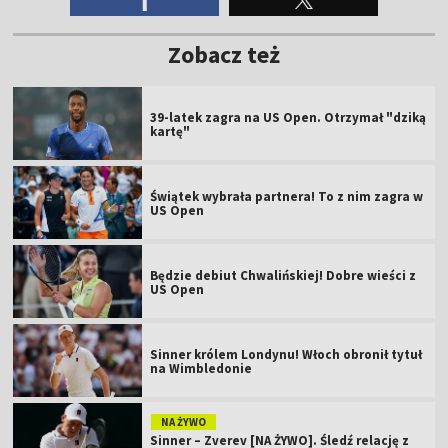
Zobacz też
39-latek zagra na US Open. Otrzymał "dziką
kartę"
Świątek wybrała partnera! To z nim zagra w
US Open
Będzie debiut Chwalińskiej! Dobre wieści z
US Open
Sinner królem Londynu! Włoch obronił tytuł
na Wimbledonie
NA ŻYWO
Sinner – Zverev [NA ŻYWO]. Śledź relację z