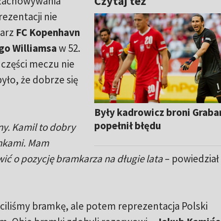
Czytaj też
d zachowywania
ezentacji nie
karz
FC Kopenhavn
go Williamsa
w 52.
 części meczu nie
było, że dobrze się
Były kadrowicz broni Grabar
popełnił błędu
ny. Kamil to dobry
unkami. Mam
wić o pozycję bramkarza na długie lata
– powiedział
ciliśmy bramkę, ale potem reprezentacja Polski