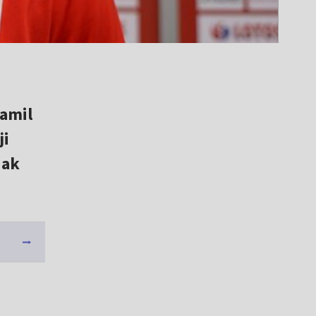
Kamil
ji
iak