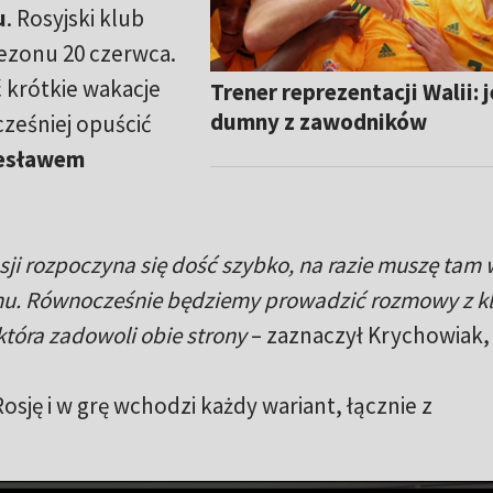
u
. Rosyjski klub
ezonu 20 czerwca.
 krótkie wakacje
Trener reprezentacji Walii:
dumny z zawodników
eśniej opuścić
esławem
sji rozpoczyna się dość szybko, na razie muszę tam w
nu. Równocześnie będziemy prowadzić rozmowy z k
tóra zadowoli obie strony
– zaznaczył Krychowiak,
osję i w grę wchodzi każdy wariant, łącznie z