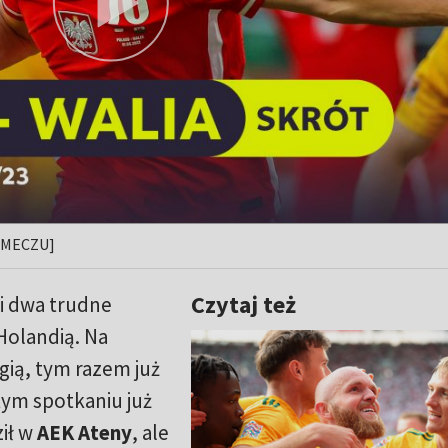
T MECZU]
Czytaj też
i dwa trudne
Holandią. Na
gią, tym razem już
tym spotkaniu już
ił w
AEK Ateny
, ale