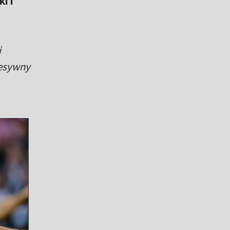
i i
i
resywny