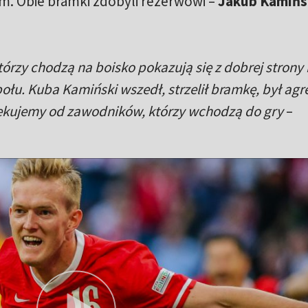
. Obie bramki zdobyli rezerwowi –
Jakub Kamińsk
tórzy chodzą na boisko pokazują się z dobrej strony 
łu. Kuba Kamiński wszedł, strzelił bramkę, był ag
czekujemy od zawodników, którzy wchodzą do gry
–