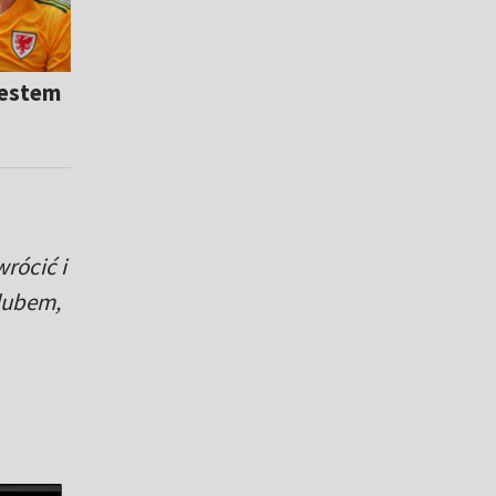
 jestem
rócić i
lubem,