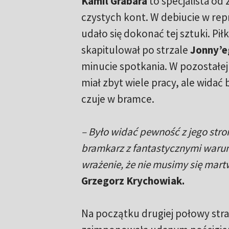
Kamil Grabara
to specjalista o
czystych kont. W debiucie w repr
udało się dokonać tej sztuki. Pił
skapitulował po strzale
Jonny’e
minucie spotkania. W pozostałej
miał zbyt wiele pracy, ale widać 
czuje w bramce.
– Było widać pewność z jego stro
bramkarz z fantastycznymi war
wrażenie, że nie musimy się mart
Grzegorz Krychowiak.
Na początku drugiej połowy stra