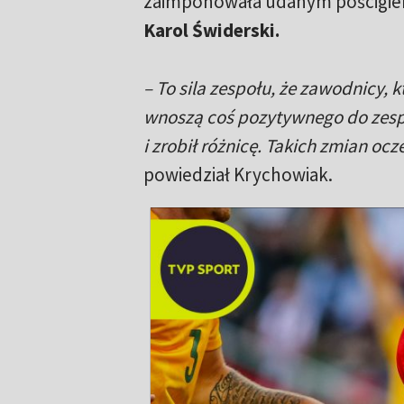
zaimponowała udanym pościgiem
Karol Świderski.
– To sila zespołu, że zawodnicy, k
wnoszą coś pozytywnego do zespo
i zrobił różnicę. Takich zmian o
powiedział Krychowiak.