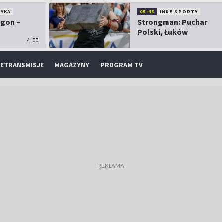
TYKA
05:45
INNE SPORTY
egon –
Strongman: Puchar
Polski, Łuków
4:00
ETRANSMISJE
MAGAZYNY
PROGRAM TV