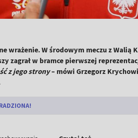
wne wrażenie. W środowym meczu z Walią 
szy zagrał w bramce pierwszej reprezentac
ć z jego strony
– mówi Grzegorz Krychow
.
RADZIONA!