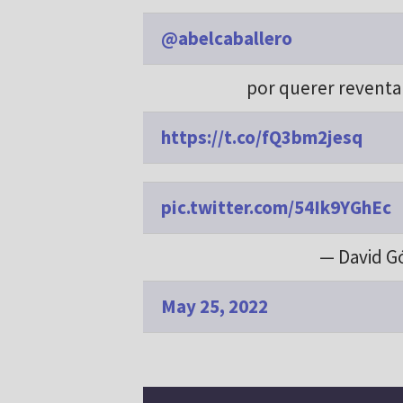
@abelcaballero
por querer reventar
https://t.co/fQ3bm2jesq
pic.twitter.com/54Ik9YGhEc
— David G
May 25, 2022