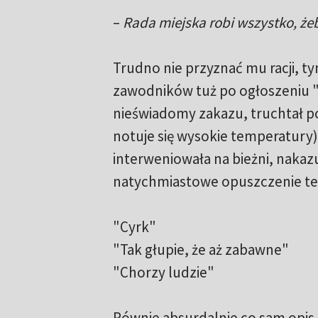
–
Rada miejska robi wszystko, że
Trudno nie przyznać mu racji, ty
zawodników tuż po ogłoszeniu "
nieświadomy zakazu, truchtał po
notuje się wysokie temperatury),
interweniowała na bieżni, nakazu
natychmiastowe opuszczenie ter
"Cyrk"
"Tak głupie, że aż zabawne"
"Chorzy ludzie"
Równie absurdalnie co sam opis 