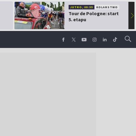
JUTRO, 08:55
KOLARSTWO
Tour de Pologne: start
▶
5. etapu