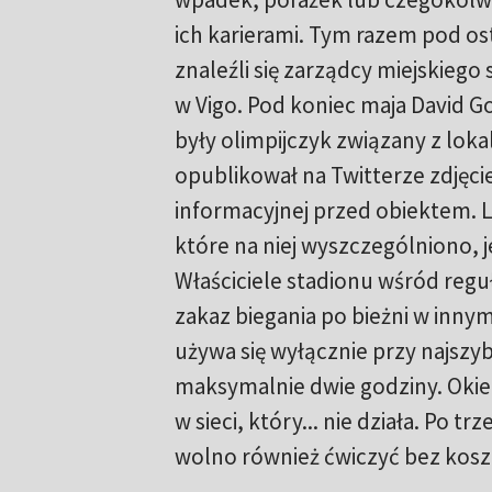
ich karierami. Tym razem pod os
znaleźli się zarządcy miejskiego
w Vigo. Pod koniec maja David 
były olimpijczyk związany z loka
opublikował na Twitterze zdjęcie
informacyjnej przed obiektem. L
które na niej wyszczególniono, j
Właściciele stadionu wśród reguł
zakaz biegania po bieżni w inny
używa się wyłącznie przy najszy
maksymalnie dwie godziny. Okie
w sieci, który... nie działa. Po tr
wolno również ćwiczyć bez koszu