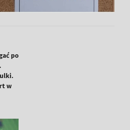
egać po
.
ulki.
rt w