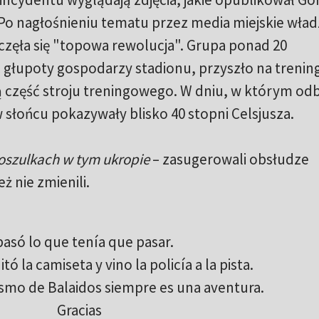
 Po nagłośnieniu tematu przez media miejskie wład
częła się "topowa rewolucja". Grupa ponad 20
głupoty gospodarzy stadionu, przyszło na trenin
 część stroju treningowego. W dniu, w którym odby
słońcu pokazywały blisko 40 stopni Celsjusza.
koszulkach w tym ukropie
– zasugerowali obsłudze
eż nie zmienili.
pasó lo que tenía que pasar.
tó la camiseta y vino la policía a la pista.
tismo de Balaidos siempre es una aventura.
Gracias