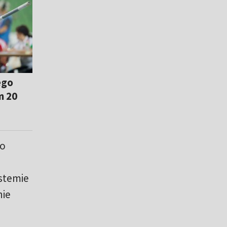
ego
m 20
go
stemie
nie