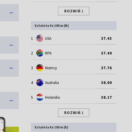
ROZWIŃ
Sztafeta 4 x 100 m (M)
1
USA
37.43
2
RPA
37.49
3
Niemcy
37.76
4
Australia
38.00
5
Holandia
38.17
ROZWIŃ
Sztafeta 4 x 100 m (K)