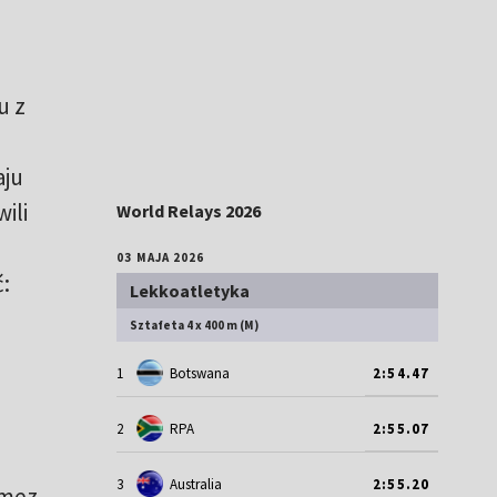
.
u z
aju
ili
World Relays 2026
03 MAJA 2026
:
Lekkoatletyka
Sztafeta 4 x 400 m (M)
1
Botswana
2:54.47
2
RPA
2:55.07
3
Australia
2:55.20
omez.