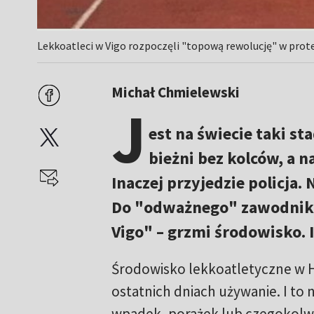
Lekkoatleci w Vigo rozpoczęli "topową rewolucję" w prote
Michał Chmielewski
J
est na świecie taki st
bieżni bez kolców, a n
Inaczej przyjedzie policja. 
Do "odważnego" zawodnika 
Vigo" – grzmi środowisko. I
Środowisko lekkoatletyczne w H
ostatnich dniach używanie. I to 
wpadek, porażek lub czegokolw