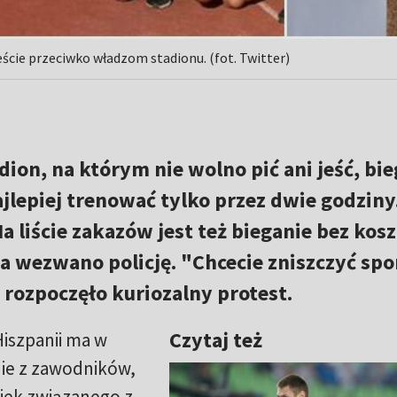
ście przeciwko władzom stadionu. (fot. Twitter)
adion, na którym nie wolno pić ani jeść, bi
ajlepiej trenować tylko przez dwie godziny
Na liście zakazów jest też bieganie bez kosz
wezwano policję. "Chcecie zniszczyć spo
 rozpoczęło kuriozalny protest.
Czytaj też
iszpanii ma w
nie z zawodników,
iek związanego z