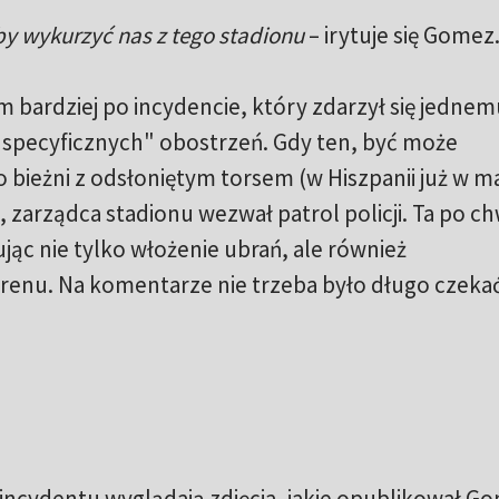
by wykurzyć nas z tego stadionu
– irytuje się Gomez
m bardziej po incydencie, który zdarzył się jednem
specyficznych" obostrzeń. Gdy ten, być może
 bieżni z odsłoniętym torsem (w Hiszpanii już w m
 zarządca stadionu wezwał patrol policji. Ta po chw
jąc nie tylko włożenie ubrań, ale również
enu. Na komentarze nie trzeba było długo czekać
incydentu wyglądają zdjęcia, jakie opublikował G