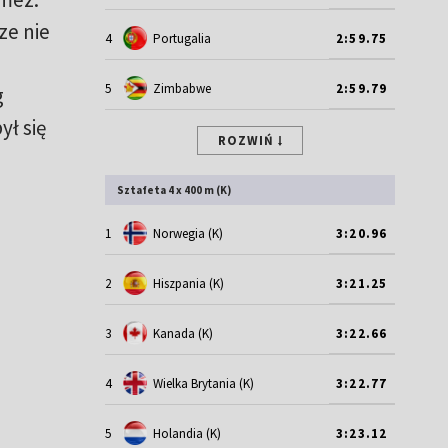
ze nie
4
Portugalia
2:59.75
5
Zimbabwe
2:59.79
g
ł się
ROZWIŃ
Sztafeta 4 x 400 m (K)
1
Norwegia (K)
3:20.96
2
Hiszpania (K)
3:21.25
3
Kanada (K)
3:22.66
4
Wielka Brytania (K)
3:22.77
5
Holandia (K)
3:23.12