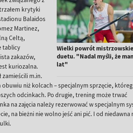
trzałem krytyki
 stadionu Balaidos
Gomez Martinez,
lną Celtą,
 tablicy
Wielki powrót mistrzowski
duetu. "Nadal myśli, że ma
ista zakazów,
lat"
est kuriozalna.
 zamieścili m.in.
m obuwiu niż kolcach – specjalnym sprzęcie, które
bszych odcinkach. Po drugie, trening może trwać
nka na zajęcia należy rezerwować w specjalnym sy
zecie, na bieżni nie wolno jeść ani pić. I od niedawna 
lki.