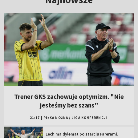
Trener GKS zachowuje optymizm. "Nie
jesteśmy bez szans"
21:17
|
PIŁKA NOŻNA
/
LIGA KONFERENCJI
Lech ma dylemat po starciu Farerami.