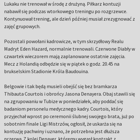
Lukaku nie trenował w środę z drużyną. Piłkarz kontuzji
nabawił się podczas wtorkowego treningu po rozgrzewce.
Kontynuował trening, ale dzień później musiał zrezygnować z
zajęć grupowych.
Pozostali powołani kadrowicze, w tym skrzydłowy Realu
Madryt Eden Hazard, normalnie trenowali. Czerwone Diabły w
czwartek wieczorem mają zaplanowane ostatnie zajęcia.
Mecz z Holandią odbędzie się w piątek o godz. 20.45 na
brukselskim Stadionie Króla Baudouina.
Belgowie i tak będą musieli obejść się bez bramkarza
Thibauta Courtois i obrońcy Jasona Denayera. Obaj stawili się
na zgrupowaniu w Tubize w poniedziałek, aby poddać się
badaniom personelu medycznego kadry. Courtois, który
przyjechał wprost po ceremonii ślubnej swojego brata, już po
sobotnim finale Ligi Mistrzów, ogłosił, że uskarża się na
kontuzję pachwiny i uznano, że potrzebna jest dłuższa
przerwa. Z kolei Denayer, któremu wygasł kontrakt z