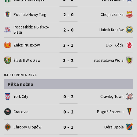
2 - 0
Podhale Nowy Targ
Chojniczanka
Podbeskidzie Bielsko-
2 - 0
Hutnik Kraków
Biała
3 - 1
Znicz Pruszków
LKS II Łódź
3 - 2
Śląsk II Wrocław
Stal Stalowa Wola
03 SIERPNIA 2026
Piłka nożna
0 - 2
York City
Crawley Town
0 - 2
Cracovia
Pogoń Szczecin
0 - 1
Chrobry Głogów
Odra Opole