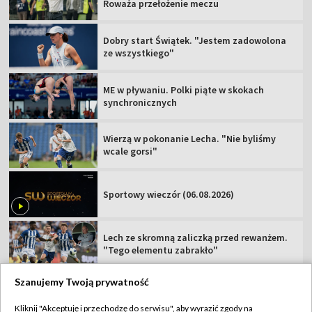
Roważa przełożenie meczu
Dobry start Świątek. "Jestem zadowolona
ze wszystkiego"
ME w pływaniu. Polki piąte w skokach
synchronicznych
Wierzą w pokonanie Lecha. "Nie byliśmy
wcale gorsi"
Sportowy wieczór (06.08.2026)
Lech ze skromną zaliczką przed rewanżem.
"Tego elementu zabrakło"
Szanujemy Twoją prywatność
Kliknij "Akceptuję i przechodzę do serwisu", aby wyrazić zgody na