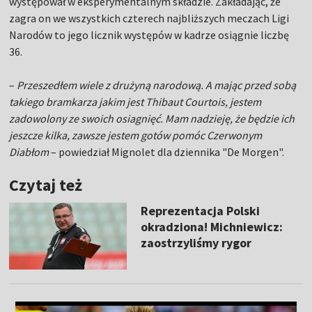
występował w eksperymentalnym składzie. Zakładając, że
zagra on we wszystkich czterech najbliższych meczach Ligi
Narodów to jego licznik występów w kadrze osiągnie liczbę
36.
–
Przeszedłem wiele z drużyną narodową. A mając przed sobą
takiego bramkarza jakim jest Thibaut Courtois, jestem
zadowolony ze swoich osiagnięć. Mam nadzieję, że będzie ich
jeszcze kilka, zawsze jestem gotów pomóc Czerwonym
Diabłom
– powiedział Mignolet dla dziennika "De Morgen".
Czytaj też
Reprezentacja Polski
okradziona! Michniewicz:
zaostrzyliśmy rygor