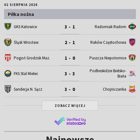
02 SIERPNIA 2026
Piłka nożna
3 - 1
GKS Katowice
Radomiak Radom
2 - 1
Śląsk Wrocław
Raków Częstochowa
1 - 0
Pogoń Grodzisk Maz.
Puszcza Niepołomice
Podbeskidzie Bielsko-
3 - 3
FKS Stal Mielec
Biała
3 - 0
Sandecja N. Sącz
Chojniczanka
ZOBACZ WIĘCEJ
Najnowsze