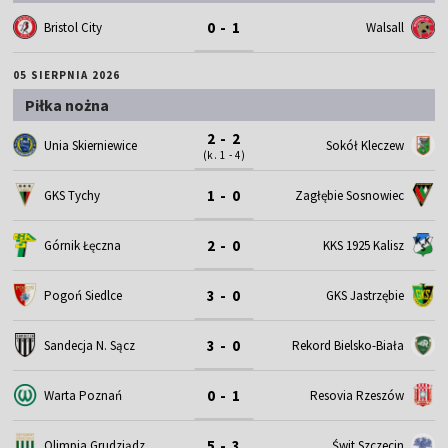
0 - 1
Bristol City
Walsall
05 SIERPNIA 2026
Piłka nożna
2 - 2
Unia Skierniewice
Sokół Kleczew
(k. 1 - 4)
1 - 0
GKS Tychy
Zagłębie Sosnowiec
2 - 0
Górnik Łęczna
KKS 1925 Kalisz
3 - 0
Pogoń Siedlce
GKS Jastrzębie
3 - 0
Sandecja N. Sącz
Rekord Bielsko-Biała
0 - 1
Warta Poznań
Resovia Rzeszów
5 - 3
Olimpia Grudziądz
Świt Szczecin