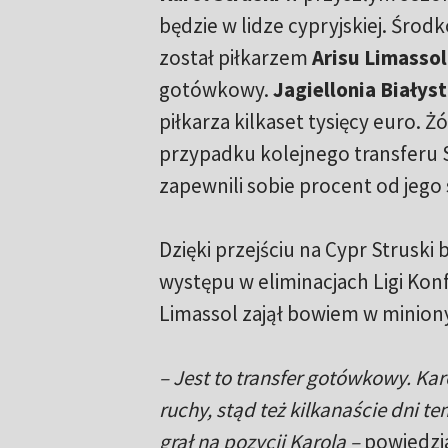
będzie w lidze cypryjskiej. Śro
został piłkarzem
Arisu Limassol
gotówkowy.
Jagiellonia Białys
piłkarza kilkaset tysięcy euro. 
przypadku kolejnego transferu 
zapewnili sobie procent od jego
Dzięki przejściu na Cypr Struski 
występu w eliminacjach Ligi Konf
Limassol zajął bowiem w minion
– Jest to transfer gotówkowy. Ka
ruchy, stąd też kilkanaście dni
grał na pozycji Karola –
powiedzia