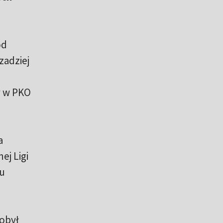
od
zadziej
y w PKO
a
ej Ligi
tu
obył