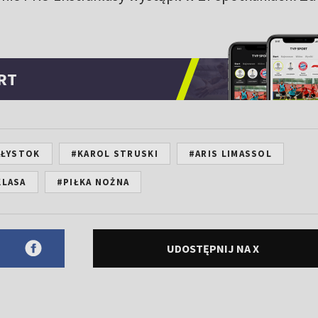
RT
AŁYSTOK
#KAROL STRUSKI
#ARIS LIMASSOL
KLASA
#PIŁKA NOŻNA
UDOSTĘPNIJ NA X