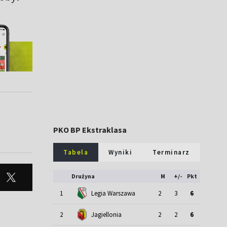
PKO BP Ekstraklasa
Tabela
Wyniki
Terminarz
Drużyna
M
+/-
Pkt
1
Legia Warszawa
2
3
6
2
Jagiellonia
2
2
6