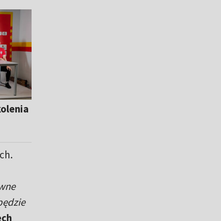
kolenia
ch.
ewne
będzie
ech