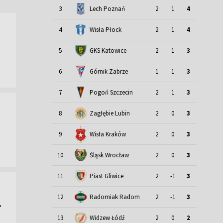
3
Lech Poznań
2
1
4
4
Wisła Płock
2
1
4
5
GKS Katowice
2
1
3
6
Górnik Zabrze
1
1
3
7
Pogoń Szczecin
2
1
3
8
Zagłębie Lubin
2
0
3
9
Wisła Kraków
2
0
3
Śląsk Wrocław
10
2
0
3
11
Piast Gliwice
2
-1
3
12
Radomiak Radom
2
-1
3
.
13
Widzew Łódź
2
0
2