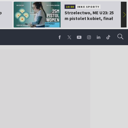
10:00
INNE SPORTY
p
Strzelectwo, ME U23: 25
▶
m pistolet kobiet, finał