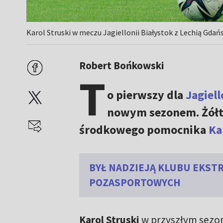
Karol Struski w meczu Jagiellonii Białystok z Lechią Gdań
Robert Bońkowski
T
o pierwszy dla
Jagiell
nowym sezonem. Żółto
środkowego pomocnika
Ka
BYŁ NADZIEJĄ KLUBU EKST
POZASPORTOWYCH
Karol Struski
w przyszłym sezo