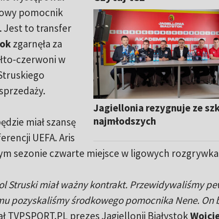
dkowy pomocnik
. Jest to transfer
tok
zgarnęła za
Żółto-czerwoni w
Struskiego
 sprzedaży.
Jagiellonia rezygnuje ze sz
najmłodszych
będzie miał szansę
erencji UEFA. Aris
ym sezonie czwarte miejsce w ligowych rozgrywka
rol Struski miał ważny kontrakt. Przewidywaliśmy p
 temu pozyskaliśmy środkowego pomocnika Nene. On 
ł TVPSPORT.PL prezes Jagiellonii Białystok
Wojci