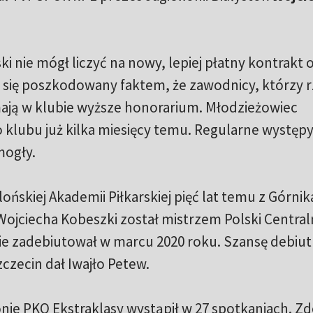
i nie mógł liczyć na nowy, lepiej płatny kontrakt 
zuł się poszkodowany faktem, że zawodnicy, którzy r
mają w klubie wyższe honorarium. Młodzieżowiec
klubu już kilka miesięcy temu. Regularne występ
mogły.
llońskiej Akademii Piłkarskiej pięć lat temu z Górnik
ojciecha Kobeszki został mistrzem Polski Centraln
ie zadebiutował w marcu 2020 roku. Szansę debiu
zecin dał Iwajło Petew.
ie PKO Ekstraklasy wystąpił w 27 spotkaniach. Zd