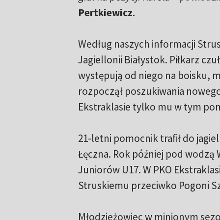
Pertkiewicz
.
Według naszych informacji Strusk
Jagiellonii Białystok. Piłkarz c
występują od niego na boisku, 
rozpoczął poszukiwania nowego 
Ekstraklasie tylko mu w tym po
21-letni pomocnik trafił do jagie
Łęczna. Rok później pod wodzą W
Juniorów U17. W PKO Ekstraklas
Struskiemu przeciwko Pogoni Szc
Młodzieżowiec w minionym sezon