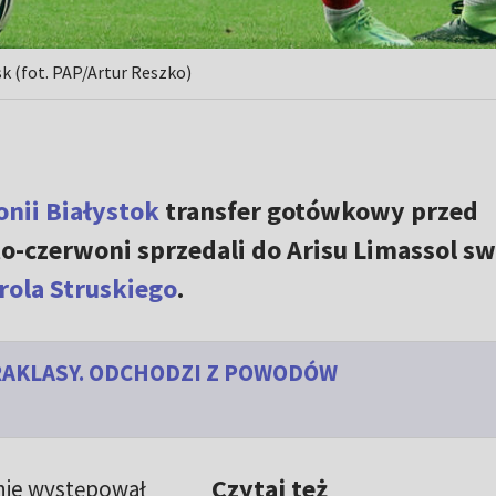
sk (fot. PAP/Artur Reszko)
onii Białystok
transfer gotówkowy przed
-czerwoni sprzedali do Arisu Limassol s
rola Struskiego
.
RAKLASY. ODCHODZI Z POWODÓW
Czytaj też
nie występował