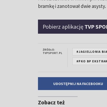
bramkę i zanotował dwie asysty.
Pobierz aplikację
TVP SPO
ŹRÓDŁO:
#JAGIELLONIA BI
TVPSPORT.PL
#PKO BP EKSTRA
UDOSTĘPNIJ NA FACEBOOKU
Zobacz też