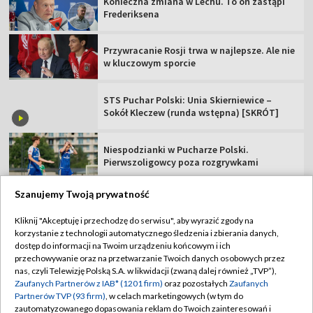
Konieczna zmiana w Lechu. To on zastąpi
Frederiksena
Przywracanie Rosji trwa w najlepsze. Ale nie
w kluczowym sporcie
STS Puchar Polski: Unia Skierniewice –
Sokół Kleczew (runda wstępna) [SKRÓT]
Niespodzianki w Pucharze Polski.
Pierwszoligowcy poza rozgrywkami
Szanujemy Twoją prywatność
Kliknij "Akceptuję i przechodzę do serwisu", aby wyrazić zgody na
korzystanie z technologii automatycznego śledzenia i zbierania danych,
TVP
dostęp do informacji na Twoim urządzeniu końcowym i ich
Abonament TVP
Regulamin TVP
przechowywanie oraz na przetwarzanie Twoich danych osobowych przez
nas, czyli Telewizję Polską S.A. w likwidacji (zwaną dalej również „TVP”),
Polityka prywatności
Sklep TVP
Zaufanych Partnerów z IAB* (1201 firm)
oraz pozostałych
Zaufanych
Partnerów TVP (93 firm)
, w celach marketingowych (w tym do
Biuro Reklamy
Moje zgody
zautomatyzowanego dopasowania reklam do Twoich zainteresowań i