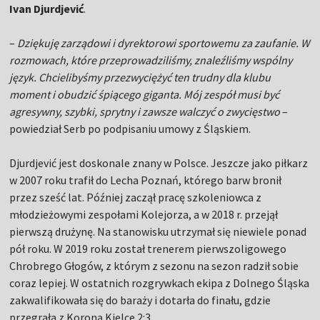
Ivan Djurdjević
.
–
Dziękuję zarządowi i dyrektorowi sportowemu za zaufanie. W
rozmowach, które przeprowadziliśmy, znaleźliśmy wspólny
język. Chcielibyśmy przezwyciężyć ten trudny dla klubu
moment i obudzić śpiącego giganta. Mój zespół musi być
agresywny, szybki, sprytny i zawsze walczyć o zwycięstwo
–
powiedział Serb po podpisaniu umowy z Śląskiem.
Djurdjević jest doskonale znany w Polsce. Jeszcze jako piłkarz
w 2007 roku trafił do Lecha Poznań, którego barw bronił
przez sześć lat. Później zaczął pracę szkoleniowca z
młodzieżowymi zespołami Kolejorza, a w 2018 r. przejął
pierwszą drużynę. Na stanowisku utrzymał się niewiele ponad
pół roku. W 2019 roku został trenerem pierwszoligowego
Chrobrego Głogów, z którym z sezonu na sezon radził sobie
coraz lepiej. W ostatnich rozgrywkach ekipa z Dolnego Śląska
zakwalifikowała się do baraży i dotarła do finału, gdzie
przegrała z Koroną Kielce 2:3.