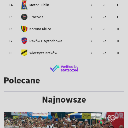
Motor Lublin
14
2
-1
1
15
Cracovia
2
-2
1
16
Korona Kielce
1
-1
0
17
Raków Częstochowa
2
-2
0
18
Wieczysta Kraków
2
-2
0
Polecane
Najnowsze