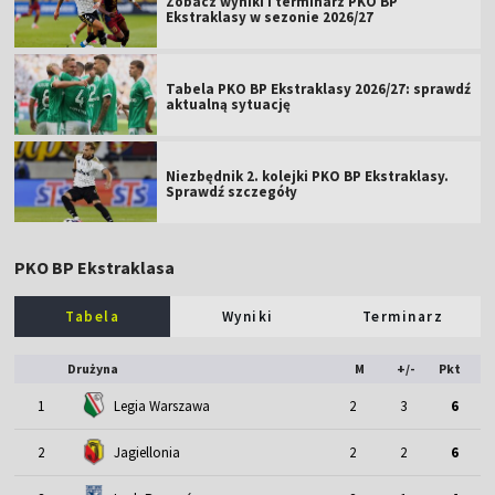
Zobacz wyniki i terminarz PKO BP
Ekstraklasy w sezonie 2026/27
Tabela PKO BP Ekstraklasy 2026/27: sprawdź
aktualną sytuację
Niezbędnik 2. kolejki PKO BP Ekstraklasy.
Sprawdź szczegóły
PKO BP Ekstraklasa
Tabela
Wyniki
Terminarz
Drużyna
M
+/-
Pkt
1
Legia Warszawa
2
3
6
2
Jagiellonia
2
2
6