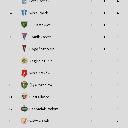
3
Lech Poznań
2
1
4
4
Wisła Płock
2
1
4
5
GKS Katowice
2
1
3
6
Górnik Zabrze
1
1
3
7
Pogoń Szczecin
2
1
3
8
Zagłębie Lubin
2
0
3
9
Wisła Kraków
2
0
3
Śląsk Wrocław
10
2
0
3
11
Piast Gliwice
2
-1
3
12
Radomiak Radom
2
-1
3
13
Widzew Łódź
2
0
2