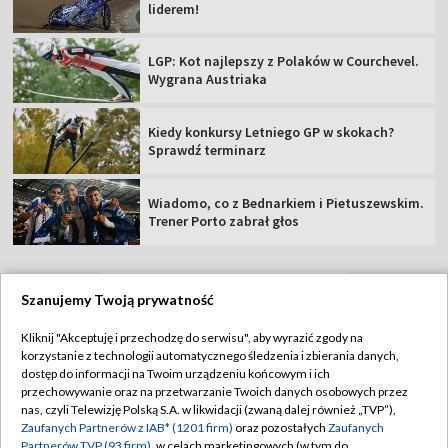
liderem!
LGP: Kot najlepszy z Polaków w Courchevel.
Wygrana Austriaka
Kiedy konkursy Letniego GP w skokach?
Sprawdź terminarz
Wiadomo, co z Bednarkiem i Pietuszewskim.
Trener Porto zabrał głos
Szanujemy Twoją prywatność
TVP
Kliknij "Akceptuję i przechodzę do serwisu", aby wyrazić zgody na
korzystanie z technologii automatycznego śledzenia i zbierania danych,
Abonament TVP
Regulamin TVP
dostęp do informacji na Twoim urządzeniu końcowym i ich
Polityka prywatności
Sklep TVP
przechowywanie oraz na przetwarzanie Twoich danych osobowych przez
nas, czyli Telewizję Polską S.A. w likwidacji (zwaną dalej również „TVP”),
Biuro Reklamy
Moje zgody
Zaufanych Partnerów z IAB* (1201 firm)
oraz pozostałych
Zaufanych
Partnerów TVP (93 firm)
, w celach marketingowych (w tym do