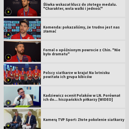
Śliwka wskazał klucz do złotego medalu.
"Charakter, wola walki i jedność"
Komenda: pokazaliśmy, że trudno jest nas
złamać
Fornal o opóźnionym powrocie z Chin. "Nie
było dramatu"
Polscy siatkarze w kraju! Na lotnisku
powitała ich grupa kibiców
Kadziewicz ocenił Polaków w LN. Porównał
ich do... hiszpańskich piłkarzy [WIDEO]
Kamerą TVP Sport: Złote pokolenie siatkarzy