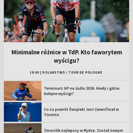
Minimalne różnice w TdP. Kto faworytem
wyścigu?
19:00
|
KOLARSTWO
/
TOUR DE POLOGNE
Terminarz GP na żużlu 2026. Kiedy i gdzie
kolejne wyścigi?
Co za powrót Świątek! Jest ćwierćfinał w
Toronto
Zmarzlik najlepszy w Rydze. Został nowym