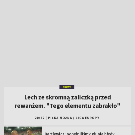
NOWE
Lech ze skromną zaliczką przed
rewanżem. "Tego elementu zabrakło"
20:42
|
PIŁKA NOŻNA
/
LIGA EUROPY
Bartlewicz: popełniliśmy głupie błędy
[WIDEO]
El. Ligi Konferencji: Hapoel Tel Awiw – GKS
Katowice [SKRÓT]
Kowalczyk: ciężko się wchodzi w taki mecz
[WIDEO]