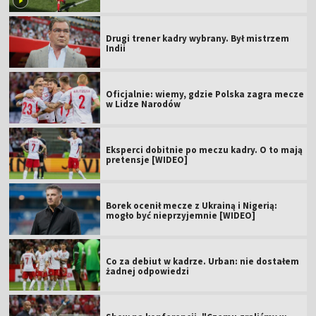
Drugi trener kadry wybrany. Był mistrzem
Indii
Oficjalnie: wiemy, gdzie Polska zagra mecze
w Lidze Narodów
Eksperci dobitnie po meczu kadry. O to mają
pretensje [WIDEO]
Borek ocenił mecze z Ukrainą i Nigerią:
mogło być nieprzyjemnie [WIDEO]
Co za debiut w kadrze. Urban: nie dostałem
żadnej odpowiedzi