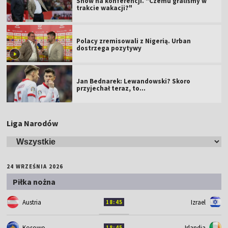
Show na konferencji. "Czemu graliśmy w
trakcie wakacji?"
Polacy zremisowali z Nigerią. Urban
dostrzega pozytywy
Jan Bednarek: Lewandowski? Skoro
przyjechał teraz, to…
Liga Narodów
24 WRZEŚNIA 2026
Piłka nożna
Austria
Izrael
18:45
Kosowo
Irlandia
18:45