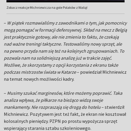
Zobacz reakcje Michniewicza na gole Polaków z Walią!
–
W piątek rozmawialiśmy z zawodnikami o tym, jak pomocnicy
mogą pomagać w formacji defensywnej. Skład na mecz z Belgią
jest praktycznie gotowy, ale nie zmienia to faktu, że czekają
nad ważne treningi taktyczne. Testowaliśmy nowy sprzęt, ale
na pewno przyda nam się też na kolejnych zgrupowaniach. To
pozwala nam na solidniejszą analizę już w trakcie zajęć.
Możliwe, że skorzystamy z opcji korzystania z ekranu także
podczas mistrzostw świata w Katarze
– powiedział Michniewicz
na temat nowych możliwości kadry.
–
Musimy szukać marginesów, które możemy poprawić. Taka
analiza wpływa, że piłkarze na bieżąco widzą swoje
mankamenty. Nie rozpraszają się drogą do hotelu
– stwierdził
Michniewicz. Pozytywem jest też fakt, że ekran nie kosztował
kolosalnych pieniędzy. PZPN po prostu wypożycza sprzęt
wspierający starania sztabu szkoleniowego.