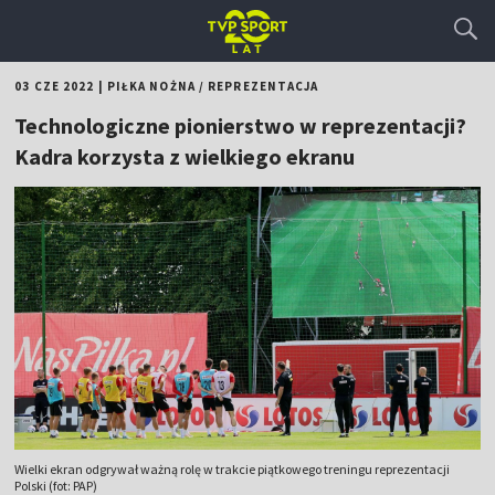
03 CZE 2022
|
PIŁKA NOŻNA
/
REPREZENTACJA
Technologiczne pionierstwo w reprezentacji?
Kadra korzysta z wielkiego ekranu
Wielki ekran odgrywał ważną rolę w trakcie piątkowego treningu reprezentacji
Polski (fot: PAP)