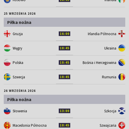
25 WRZEŚNIA 2026
Piłka nożna
Gruzja
Irlandia Północna
16:00
Węgry
Ukraina
18:45
Polska
Bośnia i Hercegowina
18:45
Szwecja
Rumunia
18:45
26 WRZEŚNIA 2026
Piłka nożna
Słowenia
Szkocja
13:00
Macedonia Północna
Szwajcaria
18:45