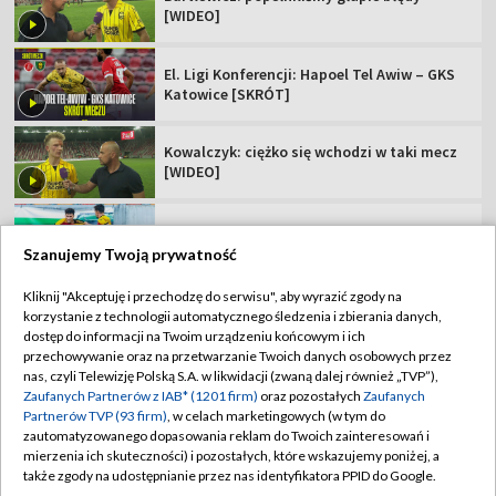
Popis skrzydłowego Jagi. "Dubletu nie
zdobyłem nawet w Ekstraklasie"
Zagrali potencjalni rywale Polaków. Jest
jedna niespodzianka
Polskie kluby w europejskich pucharach.
Sprawdź terminarz!
Szanujemy Twoją prywatność
Kliknij "Akceptuję i przechodzę do serwisu", aby wyrazić zgody na
korzystanie z technologii automatycznego śledzenia i zbierania danych,
TVP
dostęp do informacji na Twoim urządzeniu końcowym i ich
Abonament TVP
Regulamin TVP
przechowywanie oraz na przetwarzanie Twoich danych osobowych przez
nas, czyli Telewizję Polską S.A. w likwidacji (zwaną dalej również „TVP”),
Polityka prywatności
Sklep TVP
Zaufanych Partnerów z IAB* (1201 firm)
oraz pozostałych
Zaufanych
Partnerów TVP (93 firm)
, w celach marketingowych (w tym do
Biuro Reklamy
Moje zgody
zautomatyzowanego dopasowania reklam do Twoich zainteresowań i
mierzenia ich skuteczności) i pozostałych, które wskazujemy poniżej, a
Oferta Handlowa
Biuro reklamy
także zgody na udostępnianie przez nas identyfikatora PPID do Google.