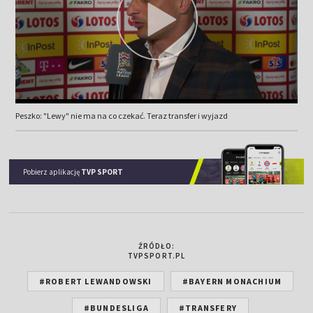
Peszko: "Lewy" nie ma na co czekać. Teraz transfer i wyjazd
Pobierz aplikację
TVP SPORT
ŹRÓDŁO:
TVPSPORT.PL
#ROBERT LEWANDOWSKI
#BAYERN MONACHIUM
#BUNDESLIGA
#TRANSFERY