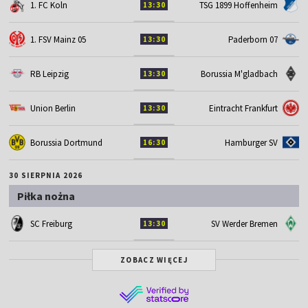
1. FC Koln
TSG 1899 Hoffenheim
13:30
1. FSV Mainz 05
Paderborn 07
13:30
RB Leipzig
Borussia M'gladbach
13:30
Union Berlin
Eintracht Frankfurt
13:30
Borussia Dortmund
Hamburger SV
16:30
30 SIERPNIA 2026
Piłka nożna
SC Freiburg
SV Werder Bremen
13:30
ZOBACZ WIĘCEJ