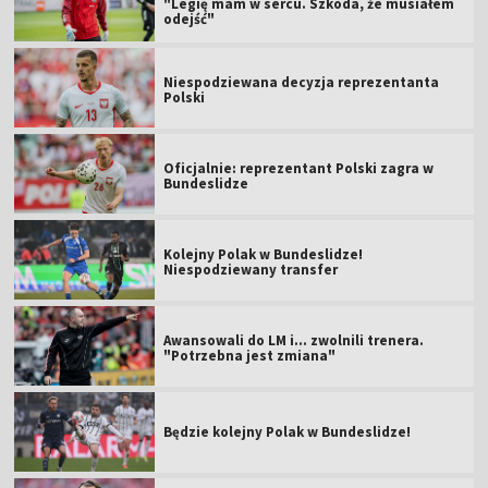
"Legię mam w sercu. Szkoda, że musiałem
odejść"
Niespodziewana decyzja reprezentanta
Polski
Oficjalnie: reprezentant Polski zagra w
Bundeslidze
Kolejny Polak w Bundeslidze!
Niespodziewany transfer
Awansowali do LM i... zwolnili trenera.
"Potrzebna jest zmiana"
Będzie kolejny Polak w Bundeslidze!