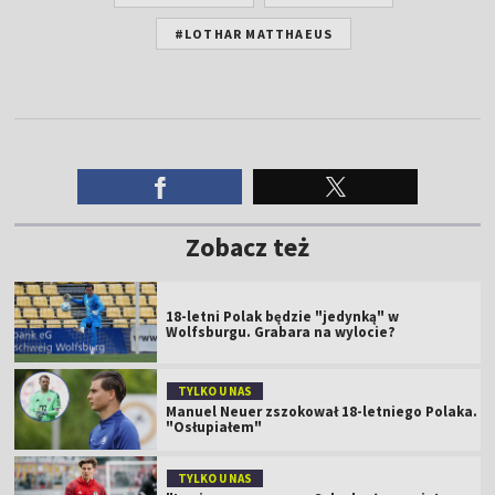
#LOTHAR MATTHAEUS
Zobacz też
18-letni Polak będzie "jedynką" w
Wolfsburgu. Grabara na wylocie?
TYLKO U NAS
Manuel Neuer zszokował 18-letniego Polaka.
"Osłupiałem"
TYLKO U NAS