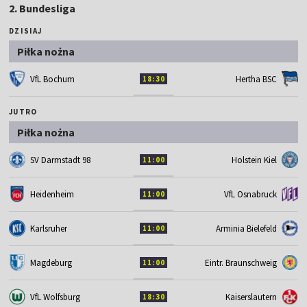
2. Bundesliga
DZISIAJ
Piłka nożna
VfL Bochum
Hertha BSC
18:30
JUTRO
Piłka nożna
SV Darmstadt 98
Holstein Kiel
11:00
Heidenheim
VfL Osnabruck
11:00
Karlsruher
Arminia Bielefeld
11:00
Magdeburg
Eintr. Braunschweig
11:00
VfL Wolfsburg
Kaiserslautern
18:30