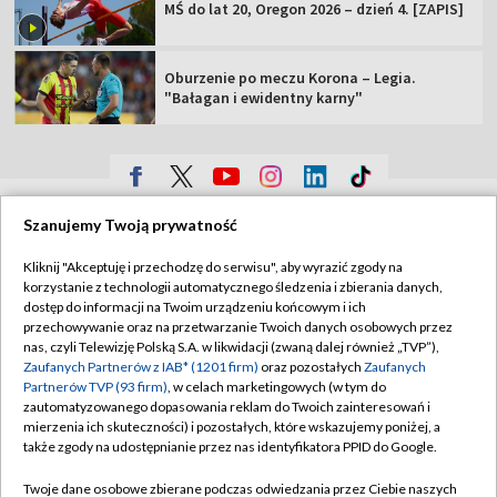
MŚ do lat 20, Oregon 2026 – dzień 4. [ZAPIS]
Oburzenie po meczu Korona – Legia.
"Bałagan i ewidentny karny"
TVP
Szanujemy Twoją prywatność
Abonament TVP
Regulamin TVP
Kliknij "Akceptuję i przechodzę do serwisu", aby wyrazić zgody na
Polityka prywatności
Sklep TVP
korzystanie z technologii automatycznego śledzenia i zbierania danych,
dostęp do informacji na Twoim urządzeniu końcowym i ich
Biuro Reklamy
Moje zgody
przechowywanie oraz na przetwarzanie Twoich danych osobowych przez
nas, czyli Telewizję Polską S.A. w likwidacji (zwaną dalej również „TVP”),
Oferta Handlowa
Biuro reklamy
Zaufanych Partnerów z IAB* (1201 firm)
oraz pozostałych
Zaufanych
Partnerów TVP (93 firm)
, w celach marketingowych (w tym do
Telegazeta ogłoszenia
Kontakt
zautomatyzowanego dopasowania reklam do Twoich zainteresowań i
Emisja w TVP
mierzenia ich skuteczności) i pozostałych, które wskazujemy poniżej, a
także zgody na udostępnianie przez nas identyfikatora PPID do Google.
Kanały
Rada Programowa
Twoje dane osobowe zbierane podczas odwiedzania przez Ciebie naszych