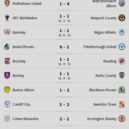
West Bromwich
1 - 4
Rotherham United
Albion
1 - 1
AFC Wimbledon
Newport County
(k. 5 - 4)
1 - 1
Barnsley
Wigan Athletic
(k. 6 - 5)
0 - 1
Bristol Rovers
Peterborough United
1 - 1
Bromley
Reading
(k. 4 - 5)
1 - 1
Burnley
Notts County
(k. 4 - 3)
1 - 2
Burton Albion
Blackburn Rovers
3 - 2
Cardiff City
Swindon Town
2 - 1
Crewe Alexandra
Accrington Stanley