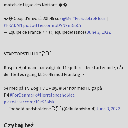
match de Ligue des Nations ��
�� Coup d'envoi à 20h45 sur
@M6
#FiersdetreBleus
|
#FRADAN
pic.twitter.com/oDVN9mG5CY
— Equipe de France ⭐⭐ (@equipedefrance)
June 3, 2022
STARTOPSTILLING 🇩🇰
Kasper Hjulmand har valgt de 11 spillere, der starter inde, når
der fløjtes i gang kl. 20.45 mod Frankrig 💪
Se med på TV 2 og TV 2 Play, eller hør med i Liga på
P4.
#ForDanmark
#Herrelandsholdet
pic.twitter.com/10zSSi4ski
— Fodboldlandsholdene 🇩🇰 (@dbulandshold)
June 3, 2022
Czytaj też