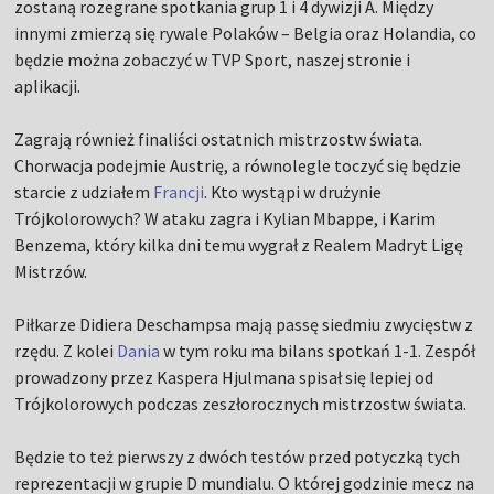
zostaną rozegrane spotkania grup 1 i 4 dywizji A. Między
innymi zmierzą się rywale Polaków – Belgia oraz Holandia, co
będzie można zobaczyć w TVP Sport, naszej stronie i
aplikacji.
Zagrają również finaliści ostatnich mistrzostw świata.
Chorwacja podejmie Austrię, a równolegle toczyć się będzie
starcie z udziałem
Francji
. Kto wystąpi w drużynie
Trójkolorowych? W ataku zagra i Kylian Mbappe, i Karim
Benzema, który kilka dni temu wygrał z Realem Madryt Ligę
Mistrzów.
Piłkarze Didiera Deschampsa mają passę siedmiu zwycięstw z
rzędu. Z kolei
Dania
w tym roku ma bilans spotkań 1-1. Zespół
prowadzony przez Kaspera Hjulmana spisał się lepiej od
Trójkolorowych podczas zeszłorocznych mistrzostw świata.
Będzie to też pierwszy z dwóch testów przed potyczką tych
reprezentacji w grupie D mundialu. O której godzinie mecz na