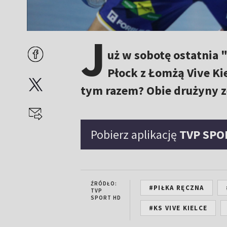
J
uż w sobotę ostatnia 
Płock z Łomżą Vive Kie
tym razem? Obie drużyny ze
Pobierz aplikację
TVP SPO
ŹRÓDŁO:
#PIŁKA RĘCZNA
TVP
SPORT HD
#KS VIVE KIELCE