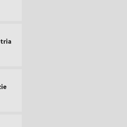
tria
zie