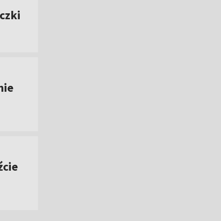
czki
nie
źcie