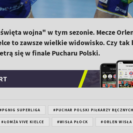
"święta wojna" w tym sezonie. Mecze Orle
lce to zawsze wielkie widowisko. Czy tak 
trą się w finale Pucharu Polski.
RT
#PGNIG SUPERLIGA
#PUCHAR POLSKI PIŁKARZY RĘCZNYC
#ŁOMŻA VIVE KIELCE
#WISŁA PŁOCK
#ORLEN WISŁA