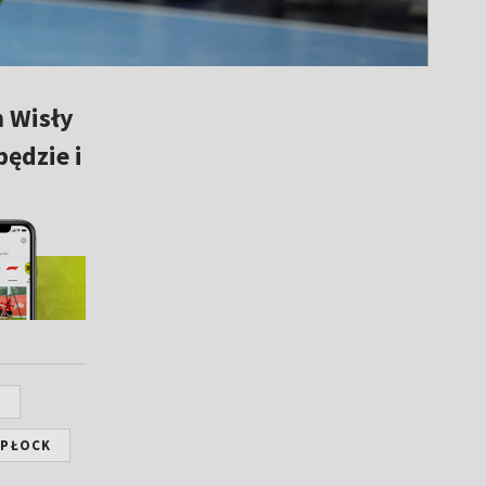
n Wisły
będzie i
H
 PŁOCK