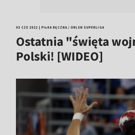
03 CZE 2022
|
PIŁKA RĘCZNA
/
ORLEN SUPERLIGA
Ostatnia "święta woj
Polski! [WIDEO]