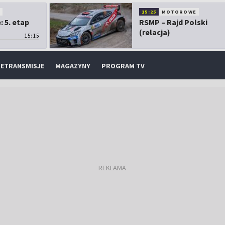
O
15:25
MOTOROWE
 5. etap
RSMP – Rajd Polski
(relacja)
15:15
ETRANSMISJE
MAGAZYNY
PROGRAM TV