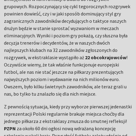
grupowych. Rozpoczynający się cykl tegorocznych rozgrywek
powinien dowieść, czy i w jaki sposób dominujący styl gry
zagranicznych zawodników decydujących o taktyce naszych
drużyn będzie w stanie sprostać wyzwaniom w meczach
eliminacyjnych. Wyniki i poziom gry pokażą, czy słuszna była
decyzja trenerów i decydentów, że w naszych dwóch
najlepszych klubach na 32 zawodników zgłoszonych do
rozgrywek, w ekstraklasie wystąpiło aż
22 obcokrajowców
!
Oczywiście wiemy, że tak właśnie funkcjonuje europejski
futbol, ale nas nie stać jeszcze na piłkarzy prezentujących
najwyższych poziom i wydawanie na nich milionów euro.
Owszem, było kilku świetnych zawodników, ale teraz grali u
nas, bo tylko tu znalazło się dla nich miejsce.
Z pewnością sytuacja, kiedy przy wyborze pierwszej jedenastki
reprezentacji Polski regularnie brakuje miejsca choćby dla
jednego piłkarza z ekstraklasy zmusza do smutnej refleksji!
PZPN
za około 60 dni ogłosi nową wdrażaną koncepcję
szkolenia w skali kraju. Przyszłość futbolu zależy właśnie od