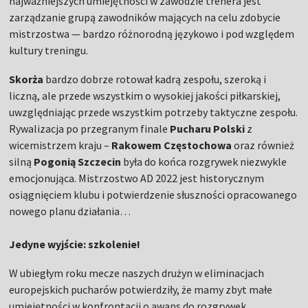
najważniejszych umiejętności w zawodzie trenera jest
zarządzanie grupą zawodników mających na celu zdobycie
mistrzostwa — bardzo różnorodną językowo i pod względem
kultury treningu.
Skorża
bardzo dobrze rotował kadrą zespołu, szeroką i
liczną, ale przede wszystkim o wysokiej jakości piłkarskiej,
uwzględniając przede wszystkim potrzeby taktyczne zespołu.
Rywalizacja po przegranym finale
Pucharu Polski
z
wicemistrzem kraju –
Rakowem Częstochowa
oraz również
silną
Pogonią Szczecin
była do końca rozgrywek niezwykle
emocjonująca. Mistrzostwo AD 2022 jest historycznym
osiągnięciem klubu i potwierdzenie słuszności opracowanego
nowego planu działania…
Jedyne wyjście: szkolenie!
W ubiegłym roku mecze naszych drużyn w eliminacjach
europejskich pucharów potwierdziły, że mamy zbyt małe
umiejętności w konfrontacji o awans do rozgrywek