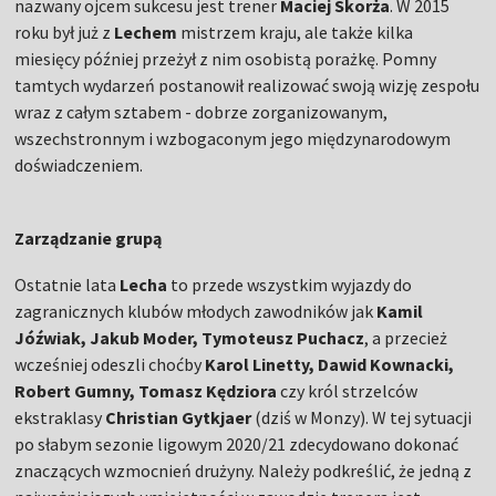
nazwany ojcem sukcesu jest trener
Maciej Skorża
. W 2015
roku był już z
Lechem
mistrzem kraju, ale także kilka
miesięcy później przeżył z nim osobistą porażkę. Pomny
tamtych wydarzeń postanowił realizować swoją wizję zespołu
wraz z całym sztabem - dobrze zorganizowanym,
wszechstronnym i wzbogaconym jego międzynarodowym
doświadczeniem.
Zarządzanie grupą
Ostatnie lata
Lecha
to przede wszystkim wyjazdy do
zagranicznych klubów młodych zawodników jak
Kamil
Jóźwiak, Jakub Moder, Tymoteusz Puchacz
, a przecież
wcześniej odeszli choćby
Karol Linetty, Dawid Kownacki,
Robert Gumny, Tomasz Kędziora
czy król strzelców
ekstraklasy
Christian Gytkjaer
(dziś w Monzy). W tej sytuacji
po słabym sezonie ligowym 2020/21 zdecydowano dokonać
znaczących wzmocnień drużyny. Należy podkreślić, że jedną z