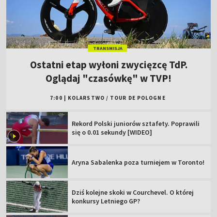
TRANSMISJA
Ostatni etap wyłoni zwycięzcę TdP.
Oglądaj "czasówkę" w TVP!
7:00
|
KOLARSTWO
/
TOUR DE POLOGNE
Rekord Polski juniorów sztafety. Poprawili
się o 0.01 sekundy [WIDEO]
Aryna Sabalenka poza turniejem w Toronto!
Dziś kolejne skoki w Courchevel. O której
konkursy Letniego GP?