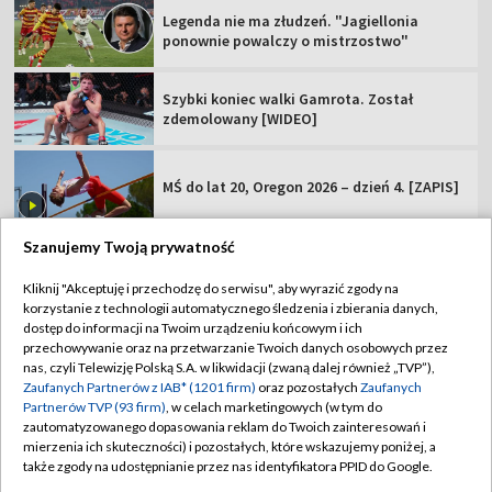
Legenda nie ma złudzeń. "Jagiellonia
ponownie powalczy o mistrzostwo"
Szybki koniec walki Gamrota. Został
zdemolowany [WIDEO]
MŚ do lat 20, Oregon 2026 – dzień 4. [ZAPIS]
Szanujemy Twoją prywatność
Kliknij "Akceptuję i przechodzę do serwisu", aby wyrazić zgody na
korzystanie z technologii automatycznego śledzenia i zbierania danych,
TVP
dostęp do informacji na Twoim urządzeniu końcowym i ich
Abonament TVP
Regulamin TVP
przechowywanie oraz na przetwarzanie Twoich danych osobowych przez
nas, czyli Telewizję Polską S.A. w likwidacji (zwaną dalej również „TVP”),
Polityka prywatności
Sklep TVP
Zaufanych Partnerów z IAB* (1201 firm)
oraz pozostałych
Zaufanych
Partnerów TVP (93 firm)
, w celach marketingowych (w tym do
Biuro Reklamy
Moje zgody
zautomatyzowanego dopasowania reklam do Twoich zainteresowań i
mierzenia ich skuteczności) i pozostałych, które wskazujemy poniżej, a
Oferta Handlowa
Biuro reklamy
także zgody na udostępnianie przez nas identyfikatora PPID do Google.
Telegazeta ogłoszenia
Kontakt