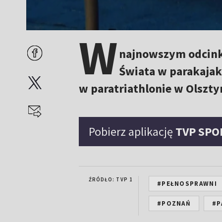
W
najnowszym odcink
Świata w parakajak
w paratriathlonie w Olszty
Pobierz aplikację
TVP SPO
ŹRÓDŁO: TVP 1
#PEŁNOSPRAWNI
#POZNAŃ
#P