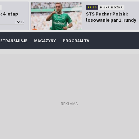
O
15:30
PIŁKA NOŻNA
 4. etap
STS Puchar Polski:
losowanie par 1. rundy
15:15
ETRANSMISJE
MAGAZYNY
PROGRAM TV