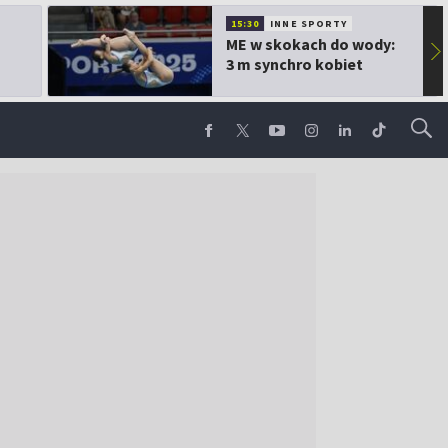
15:30
INNE SPORTY
ME w skokach do wody:
▶
3 m synchro kobiet