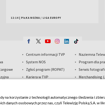
12:14
|
PIŁKA NOŻNA
/
LIGA EUROPY
Centrum informacji TVP
Naziemna Telew
wa
System NOS
Program dla pra
etargowe
Zgłoś program (ROPAT)
Serwis fotograf
zyjna
Kariera w TVP
Merchandising (
dawcy
ody na korzystanie z technologii automatycznego śledzenia i zbie
VP
Polityka prywatności
Moje zgody
Biuro reklamy
 danych osobowych przez nas, czyli Telewizję Polską S.A. w likw