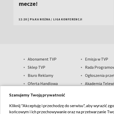
mecze!
12:20
|
PIŁKA NOŻNA
/
LIGA KONFERENCJI
Abonament TVP
Emisja w TVP
Sklep TVP
Rada Programo
Biuro Reklamy
Ogłoszenia prz
Oferta Handlowa
Akademia Telewi
Telegazeta ogłoszenia
Informacje o na
Szanujemy Twoją prywatność
Kliknij "Akceptuję i przechodzę do serwisu", aby wyrazić zg
Regulamin T
końcowym i ich przechowywanie oraz na przetwarzanie Twoich