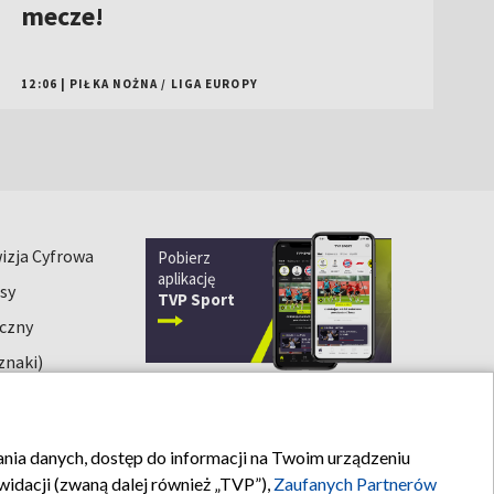
mecze!
12:06
|
PIŁKA NOŻNA
/
LIGA EUROPY
izja Cyfrowa
Pobierz
aplikację
sy
TVP Sport
iczny
znaki)
rania danych, dostęp do informacji na Twoim urządzeniu
Kontakt
idacji (zwaną dalej również „TVP”),
Zaufanych Partnerów