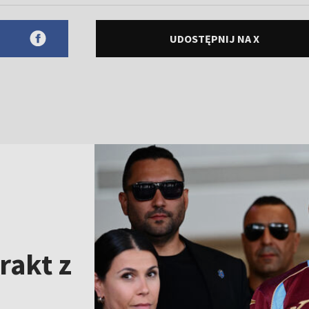
UDOSTĘPNIJ NA X
rakt z