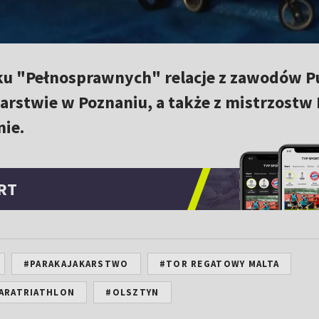
u "Pełnosprawnych" relacje z zawodów P
arstwie w Poznaniu, a także z mistrzostw
nie.
RT
#PARAKAJAKARSTWO
#TOR REGATOWY MALTA
ARATRIATHLON
#OLSZTYN