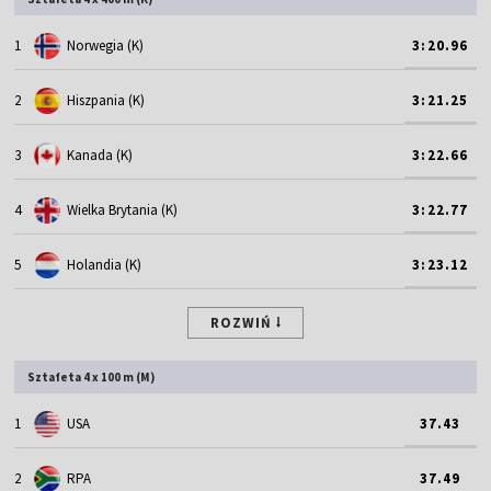
1
Norwegia (K)
3:20.96
2
Hiszpania (K)
3:21.25
3
Kanada (K)
3:22.66
4
Wielka Brytania (K)
3:22.77
5
Holandia (K)
3:23.12
ROZWIŃ
Sztafeta 4 x 100 m (M)
1
USA
37.43
2
RPA
37.49