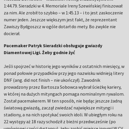
1:44.79. Sieradzki w 4. Memoriale Ireny Szewińskiej finiszował
za nim. Ale zrobił to szybko – w 1:45.13 – i to jest zaskoczenie
numer jeden. Jeszcze większym jest fakt, że reprezentant
Zawiszy Bydgoszcz w ogóle dotarł do mety. Bo zwykle nie
docierał.
Pacemaker Patryk Sieradzki obsługuje gwiazdy
Diamentowej Ligi. Żeby godnie żyć
Jeśli spojrzeć w historię jego wyników z ostatnich miesięcy, w
ponad połowie przypadków przy jego nazwisku widnieją litery
DNF (ang. did not finish – nie ukończył). Zawodnik
prowadzony przez Bartosza Sobowca wybrał ścieżkę kariery,
w której na dużych mityngach pomaga nominalnym rywalom.
Został pacemakerem. W ten sposób, nie będąc jeszcze żadną
światową gwiazdą, zaczął zwiedzać największe mityngi i
stadiony, a na nich spotykać swoich idoli. W ubiegłym roku na
22 występy aż 18 razy schodził z bieżni przedwcześnie (po
umówionej części dystansu), żeby zrobić miejsce innym! W CV