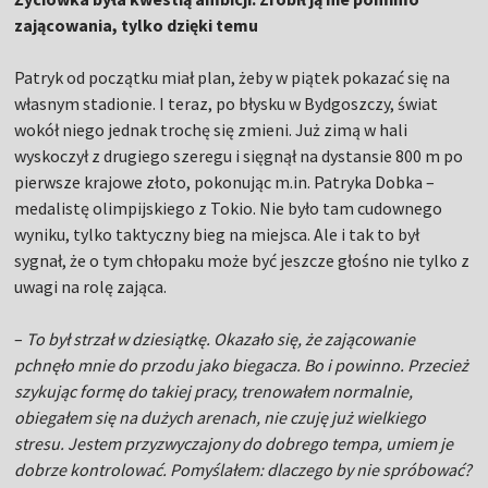
zającowania, tylko dzięki temu
Patryk od początku miał plan, żeby w piątek pokazać się na
własnym stadionie. I teraz, po błysku w Bydgoszczy, świat
wokół niego jednak trochę się zmieni. Już zimą w hali
wyskoczył z drugiego szeregu i sięgnął na dystansie 800 m po
pierwsze krajowe złoto, pokonując m.in. Patryka Dobka –
medalistę olimpijskiego z Tokio. Nie było tam cudownego
wyniku, tylko taktyczny bieg na miejsca. Ale i tak to był
sygnał, że o tym chłopaku może być jeszcze głośno nie tylko z
uwagi na rolę zająca.
–
To był strzał w dziesiątkę. Okazało się, że zającowanie
pchnęło mnie do przodu jako biegacza. Bo i powinno. Przecież
szykując formę do takiej pracy, trenowałem normalnie,
obiegałem się na dużych arenach, nie czuję już wielkiego
stresu. Jestem przyzwyczajony do dobrego tempa, umiem je
dobrze kontrolować. Pomyślałem: dlaczego by nie spróbować?