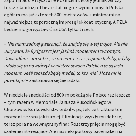
teraz z kontuzją. I bez ostatniego z wymienionych Polska
ogółem ma już czterech 800-metrowców z minimami na
najważniejszą tegoroczną imprezę lekkoatletyczną. A PZLA
będzie mogła wystawić na USA tylko trzech.
–
Nie mam żadnej gwarancji, że znajdę się w tej trójce. Ale nie
ukrywam, że Bydgoszcz jest jakimś momentem zwrotnym.
Dowiodłem sam sobie, że umiem. I teraz pięknie byłoby, gdyby
udało się to powtórzyć w mistrzostwach Polski, a te są lada
moment. Jeśli tam zdobędę medal, to kto wie? Może mnie
powołają?
– zastanawia się Sieradzki.
W niedzielę specjaliści od 800 m pokażą się Polsce raz jeszcze
– tym razem w Memoriale Janusza Kusocińskiego w
Chorzowie. Borkowski stwierdził w piątek, że traktuje ten
moment sezonu jak turniej. Eliminacje wyszły mu dobrze,
teraz pora na wewnętrzny finał. Rozstrzygnięcia mogą być
szalenie interesujące. Ale nasz eksportowy pacemaker na