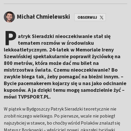
Michał Chmielewski
OBSERWUJ
P
atryk Sieradzki nieoczekiwanie stał się
tematem rozmów w środowisku
lekkoatletycznym. 24-latek w Memoriale Ireny
Szewińskiej spektakularnie poprawił życiówkę na
800 metrów, która może dać mu bilet na
mistrzostwa świata. Czemu nieoczekiwanie? Bo
zwykle biega tak, żeby pomagać na bieżni innym. –
Bycie pacemakerem kojarzy się u nas jako odcinanie
kuponów. A ja dzięki temu mogę samodzielnie żyć –
mówi TVPSPORT.PL.
W piątek w Bydgoszczy Patryk Sieradzki teoretycznie nie
zrobił niczego wielkiego. Po pierwsze, wcale nie pobiegł
najszybciej w stawce, bo choćby wśród Polaków znalazł się
Mateusz Borkowski – właściciel nowej, okazałej życiówki