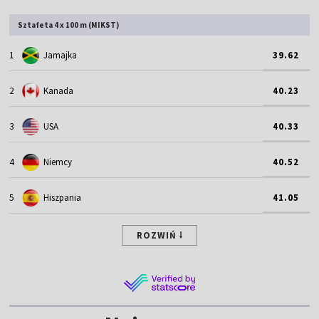
Sztafeta 4 x 100 m (MIKST)
1
Jamajka
39.62
2
Kanada
40.23
3
USA
40.33
4
Niemcy
40.52
5
Hiszpania
41.05
ROZWIŃ