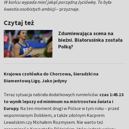
W końcu wypada mieć jakąś porządną życiówkę. To była
kwestia osobistych ambicji
– przyznaje.
Czytaj też
Zdumiewająca scena na
bieżni. Białorusinka została
Polką?
Krajowa czołówka do Chorzowa, Sieradzki na
Diamentową Ligę. Jako jedyny
Teraz sytuacja nabrała dodatkowych rumieńców:
czas 1:45.13
to wynik lepszy od minimum na mistrzostwa świata i
Europy.
Na ten moment drugi w Polsce w tym roku – przed
wspomnianym Dobkiem, a także zdolnym Kacprem
Lewalskim czy Michałem Rozmysem. Nie warto też
zapominać o Krzysztofie Różnickim, który jednak walczy