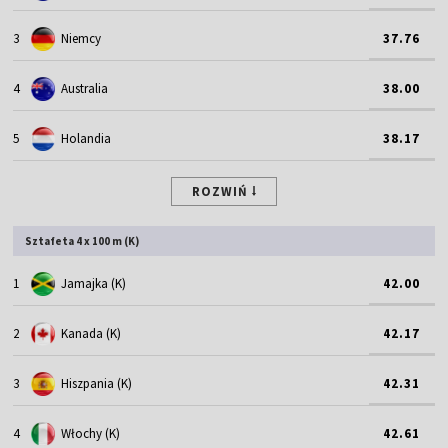
3
Niemcy
37.76
4
Australia
38.00
5
Holandia
38.17
ROZWIŃ
Sztafeta 4 x 100 m (K)
1
Jamajka (K)
42.00
2
Kanada (K)
42.17
3
Hiszpania (K)
42.31
4
Włochy (K)
42.61