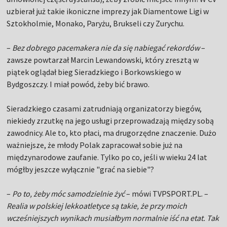
uzbierał już takie ikoniczne imprezy jak Diamentowe Ligi w
Sztokholmie, Monako, Paryżu, Brukseli czy Zurychu.
–
Bez dobrego pacemakera nie da się nabiegać rekordów
–
zawsze powtarzał Marcin Lewandowski, który zresztą w
piątek oglądał bieg Sieradzkiego i Borkowskiego w
Bydgoszczy. I miał powód, żeby bić brawo.
Sieradzkiego czasami zatrudniają organizatorzy biegów,
niekiedy zrzutkę na jego usługi przeprowadzają między sobą
zawodnicy. Ale to, kto płaci, ma drugorzędne znaczenie. Dużo
ważniejsze, że młody Polak zapracował sobie już na
międzynarodowe zaufanie. Tylko po co, jeśli w wieku 24 lat
mógłby jeszcze wyłącznie "grać na siebie"?
–
Po to, żeby móc samodzielnie żyć
– mówi TVPSPORT.PL. –
Realia w polskiej lekkoatletyce są takie, że przy moich
wcześniejszych wynikach musiałbym normalnie iść na etat. Tak