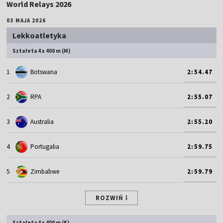
World Relays 2026
03 MAJA 2026
Lekkoatletyka
Sztafeta 4 x 400 m (M)
1
Botswana
2:54.47
2
RPA
2:55.07
3
Australia
2:55.20
4
Portugalia
2:59.75
5
Zimbabwe
2:59.79
ROZWIŃ
Sztafeta 4 x 400 m (K)