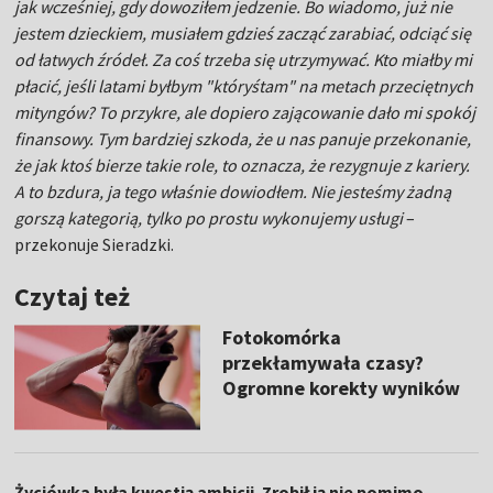
jak wcześniej, gdy dowoziłem jedzenie. Bo wiadomo, już nie
jestem dzieckiem, musiałem gdzieś zacząć zarabiać, odciąć się
od łatwych źródeł. Za coś trzeba się utrzymywać. Kto miałby mi
płacić, jeśli latami byłbym "któryśtam" na metach przeciętnych
mityngów? To przykre, ale dopiero zającowanie dało mi spokój
finansowy. Tym bardziej szkoda, że u nas panuje przekonanie,
że jak ktoś bierze takie role, to oznacza, że rezygnuje z kariery.
A to bzdura, ja tego właśnie dowiodłem. Nie jesteśmy żadną
gorszą kategorią, tylko po prostu wykonujemy usługi
–
przekonuje Sieradzki.
Czytaj też
Fotokomórka
przekłamywała czasy?
Ogromne korekty wyników
Życiówka była kwestią ambicji. Zrobił ją nie pomimo