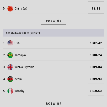
5
China (W)
42.61
ROZWIŃ
Sztafeta 4 x 400 m (MIKST)
1
USA
3:07.47
2
Jamajka
3:08.24
3
Wielka Brytania
3:09.84
4
Kenia
3:09.93
5
Włochy
3:10.52
ROZWIŃ