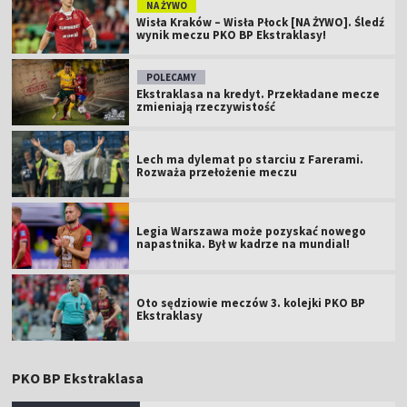
NA ŻYWO
Wisła Kraków – Wisła Płock [NA ŻYWO]. Śledź
wynik meczu PKO BP Ekstraklasy!
POLECAMY
Ekstraklasa na kredyt. Przekładane mecze
zmieniają rzeczywistość
Lech ma dylemat po starciu z Farerami.
Rozważa przełożenie meczu
Legia Warszawa może pozyskać nowego
napastnika. Był w kadrze na mundial!
Oto sędziowie meczów 3. kolejki PKO BP
Ekstraklasy
PKO BP Ekstraklasa