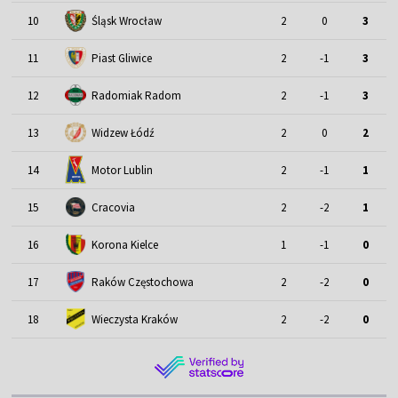
Śląsk Wrocław
10
2
0
3
11
Piast Gliwice
2
-1
3
12
Radomiak Radom
2
-1
3
13
Widzew Łódź
2
0
2
Motor Lublin
14
2
-1
1
15
Cracovia
2
-2
1
16
Korona Kielce
1
-1
0
17
Raków Częstochowa
2
-2
0
18
Wieczysta Kraków
2
-2
0