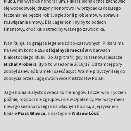
klubu, ma wysokie honorarium. Piłkarz jednak chce zachować
się wobec swojej drużyny honorowo i w przypadku dalszego
leczenia nie będzie robił Jagiellonii problemów w sprawie
rozwiązania umowy. Dla Jagiellonii byłby to oddech
finansowy, choć klub straciłby ważnego zawodnika.
Ivan Runje, to grająca legenda żółto-czerwonych. Piłkarz ma
na swoim koncie
155 oficjalnych meczów
w barwach
białostockiego klubu. Do Jagi trafił, gdy tę trenował jeszcze
Michał Probierz
. Było to w sezonie 2016/17. Od tamtej pory
zdobył dziewięć bramek i sześć asyst. Walnie przyczynił się do
zdobycia przez Jagę dwóch wicemistrzostw Polski.
Jagiellonia Białystok wraca do treningów 13 czerwca. Tydzień
później rozpocznie zgrupowanie w Opalenicy. Pierwszy mecz
nowego sezonu rozegra na własnym boisku, a jej rywalem
będzie
Piast Gliwice
, a następnie
Widzew Łódź
.