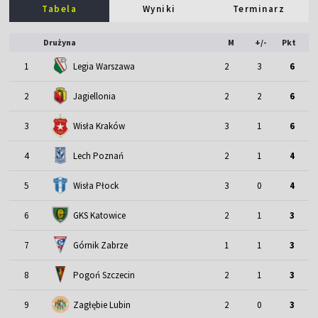
Tabela
Wyniki
Terminarz
Drużyna
M
+/-
Pkt
1
Legia Warszawa
2
3
6
2
Jagiellonia
2
2
6
3
Wisła Kraków
3
1
6
4
Lech Poznań
2
1
4
5
Wisła Płock
3
0
4
6
GKS Katowice
2
1
3
7
Górnik Zabrze
1
1
3
8
Pogoń Szczecin
2
1
3
9
Zagłębie Lubin
2
0
3