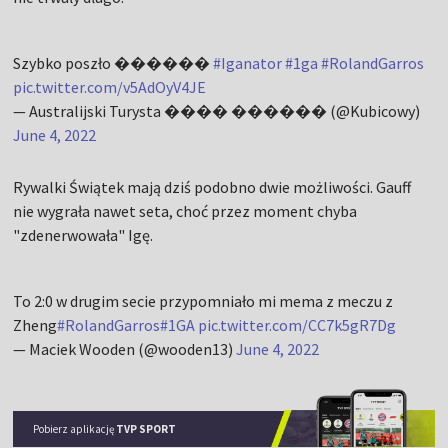
Szybko poszło ������
#Iganator
#1ga
#RolandGarros
pic.twitter.com/v5AdOyV4JE
— Australijski Turysta ���� ������ (@Kubicowy)
June 4, 2022
Rywalki Świątek mają dziś podobno dwie możliwości. Gauff
nie wygrała nawet seta, choć przez moment chyba
"zdenerwowała" Igę.
To 2:0 w drugim secie przypomniało mi mema z meczu z
Zheng
#RolandGarros
#1GA
pic.twitter.com/CC7k5gR7Dg
— Maciek Wooden (@wooden13)
June 4, 2022
Pobierz aplikację
TVP SPORT