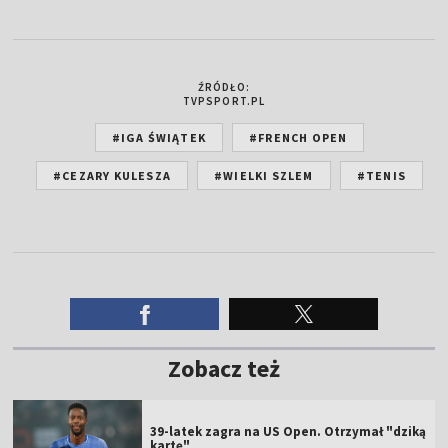
ŹRÓDŁO:
TVPSPORT.PL
#IGA ŚWIĄTEK
#FRENCH OPEN
#CEZARY KULESZA
#WIELKI SZLEM
#TENIS
Zobacz też
39-latek zagra na US Open. Otrzymał "dziką
kartę"