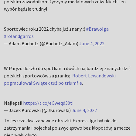
polskim zawodnikom życzymy medalowych żniw. Niech ten
wybór będzie trudny!
Sportowiec roku 2022 chyba już znany ;)
#BrawoIga
#rolandgarros
— Adam Bucholz (@Bucholz_Adam)
June 4, 2022
W Paryżu doszło do spotkania dwóch najbardziej znanych dziś
polskich sportowców za granicą.
Robert Lewandowski
pogratulował Świątek tuż po triumfie
.
Najlepsi!
https://t.co/eGweqd30tI
— Jacek Kurowski (@JKurowski)
June 4, 2022
To jeszcze dwa zabawne obrazki. Express Iga był nie do
zatrzymania i pojechał po zwycięstwo bez kłopotów, a mecze
nie trwały długo.