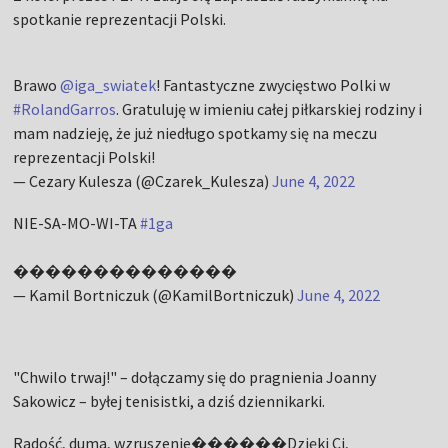
spotkanie reprezentacji Polski.
Brawo
@iga_swiatek
! Fantastyczne zwycięstwo Polki w
#RolandGarros
. Gratuluję w imieniu całej piłkarskiej rodziny i
mam nadzieję, że już niedługo spotkamy się na meczu
reprezentacji Polski!
— Cezary Kulesza (@Czarek_Kulesza)
June 4, 2022
NIE-SA-MO-WI-TA
#1ga
��������������
— Kamil Bortniczuk (@KamilBortniczuk)
June 4, 2022
"Chwilo trwaj!" – dołączamy się do pragnienia Joanny
Sakowicz – byłej tenisistki, a dziś dziennikarki.
Radość, duma, wzruszenie������Dzięki Ci,