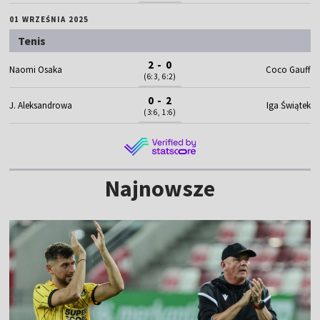
01 WRZEŚNIA 2025
Tenis
2 - 0
Naomi Osaka
Coco Gauff
(6:3, 6:2)
0 - 2
J. Aleksandrowa
Iga Świątek
(3:6, 1:6)
Najnowsze