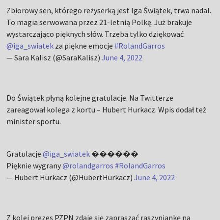
Zbiorowy sen, którego reżyserką jest Iga Świątek, trwa nadal.
To magia serwowana przez 21-letnią Polkę. Już brakuje
wystarczająco pięknych słów. Trzeba tylko dziękować
@iga_swiatek
za piękne emocje
#RolandGarros
— Sara Kalisz (@SaraKalisz)
June 4, 2022
Do Świątek płyną kolejne gratulacje. Na Twitterze
zareagował kolega z kortu – Hubert Hurkacz. Wpis dodał też
minister sportu.
Gratulacje
@iga_swiatek
������
Pięknie wygrany
@rolandgarros
#RolandGarros
— Hubert Hurkacz (@HubertHurkacz)
June 4, 2022
Z kolei prezes PZPN zdaje się zapraszać raszyniankę na