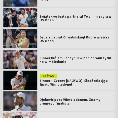
Świątek wybrała partnera! To z nim zagra w
US Open
Będzie debiut Chwalińskiej! Dobre wieści z
US Open
Sinner królem Londynu! Włoch obronił tytuł
na Wimbledonie
NA ŻYWO
Sinner – Zverev [NA ŻYWO]. Śledź relację z
finału Wimbledonu!
Djoković poza Wimbledonem. Znamy
drugiego finalistę