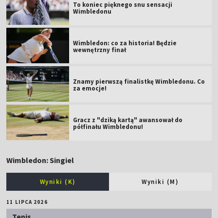
To koniec pięknego snu sensacji
Wimbledonu
Wimbledon: co za historia! Będzie
wewnętrzny finał
Znamy pierwszą finalistkę Wimbledonu. Co
za emocje!
Gracz z "dziką kartą" awansował do
półfinału Wimbledonu!
Wimbledon: Singiel
Wyniki (K)
Wyniki (M)
11 LIPCA 2026
Tenis