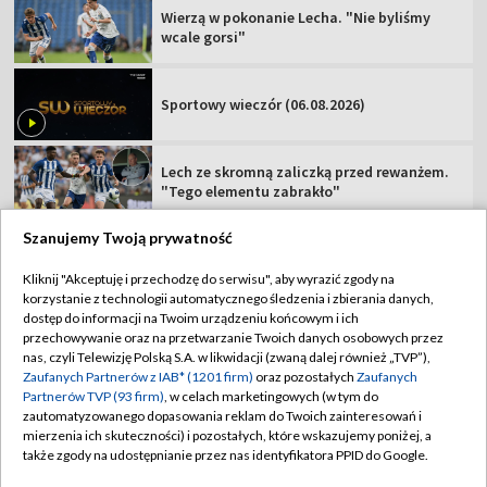
Wierzą w pokonanie Lecha. "Nie byliśmy
wcale gorsi"
Sportowy wieczór (06.08.2026)
Lech ze skromną zaliczką przed rewanżem.
"Tego elementu zabrakło"
Szanujemy Twoją prywatność
Kliknij "Akceptuję i przechodzę do serwisu", aby wyrazić zgody na
korzystanie z technologii automatycznego śledzenia i zbierania danych,
TVP
dostęp do informacji na Twoim urządzeniu końcowym i ich
przechowywanie oraz na przetwarzanie Twoich danych osobowych przez
Abonament TVP
Regulamin TVP
nas, czyli Telewizję Polską S.A. w likwidacji (zwaną dalej również „TVP”),
Polityka prywatności
Sklep TVP
Zaufanych Partnerów z IAB* (1201 firm)
oraz pozostałych
Zaufanych
Partnerów TVP (93 firm)
, w celach marketingowych (w tym do
Biuro Reklamy
Moje zgody
zautomatyzowanego dopasowania reklam do Twoich zainteresowań i
mierzenia ich skuteczności) i pozostałych, które wskazujemy poniżej, a
Oferta Handlowa
Biuro reklamy
także zgody na udostępnianie przez nas identyfikatora PPID do Google.
Telegazeta ogłoszenia
Kontakt