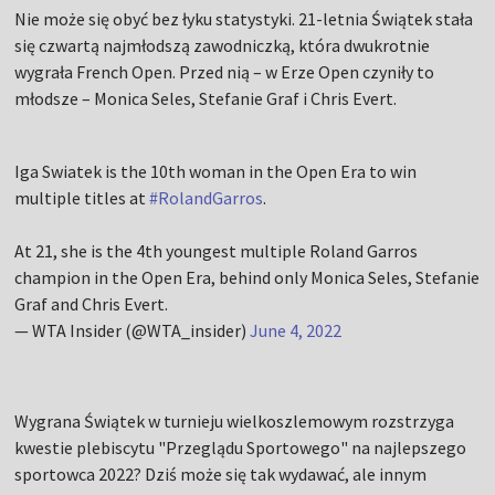
Nie może się obyć bez łyku statystyki. 21-letnia Świątek stała
się czwartą najmłodszą zawodniczką, która dwukrotnie
wygrała French Open. Przed nią – w Erze Open czyniły to
młodsze – Monica Seles, Stefanie Graf i Chris Evert.
Iga Swiatek is the 10th woman in the Open Era to win
multiple titles at
#RolandGarros
.
At 21, she is the 4th youngest multiple Roland Garros
champion in the Open Era, behind only Monica Seles, Stefanie
Graf and Chris Evert.
— WTA Insider (@WTA_insider)
June 4, 2022
Wygrana Świątek w turnieju wielkoszlemowym rozstrzyga
kwestie plebiscytu "Przeglądu Sportowego" na najlepszego
sportowca 2022? Dziś może się tak wydawać, ale innym