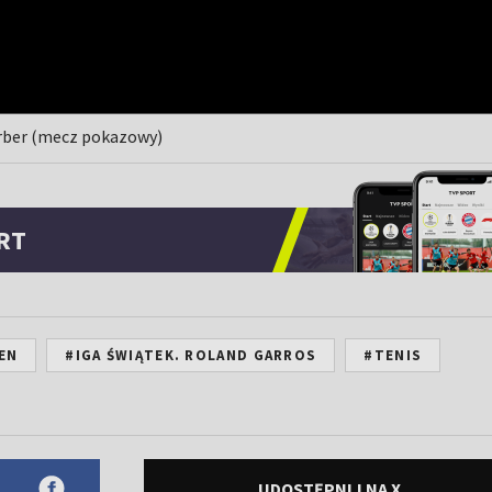
erber (mecz pokazowy)
RT
EN
#IGA ŚWIĄTEK. ROLAND GARROS
#TENIS
UDOSTĘPNIJ NA X