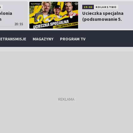
A
19:00
KOLARSTWO
olonia
Ucieczka specjalna
h
(podsumowanie 5.
20:55
etapu TdP)
ETRANSMISJE
MAGAZYNY
PROGRAM TV