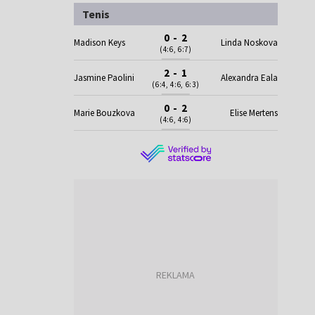
Tenis
0 - 2
Madison Keys
Linda Noskova
(4:6, 6:7)
2 - 1
Jasmine Paolini
Alexandra Eala
(6:4, 4:6, 6:3)
0 - 2
Marie Bouzkova
Elise Mertens
(4:6, 4:6)