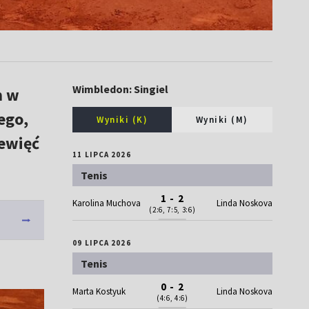
Wimbledon: Singiel
n w
ego,
Wyniki (K)
Wyniki (M)
iewięć
11 LIPCA 2026
Tenis
1 - 2
Karolina Muchova
Linda Noskova
(2:6, 7:5, 3:6)
09 LIPCA 2026
Tenis
0 - 2
Marta Kostyuk
Linda Noskova
(4:6, 4:6)