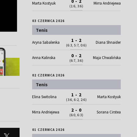
0 - 2
Marta Kostyuk
Mirra Andriejewa
(1:6, 3:6)
03 CZERWCA 2026
Tenis
1 - 2
Aryna Sabalenka
Diana Shnaider
(6:3, 5:7, 0:6)
0 - 2
Anna Kalinska
Maja Chwalińska
(6:7, 3:6)
02 CZERWCA 2026
Tenis
1 - 2
Elina Switolina
Marta Kostyuk
(3:6, 6:2, 2:6)
2 - 0
Mirra Andriejewa
Sorana Cirstea
(6:0, 6:3)
01 CZERWCA 2026