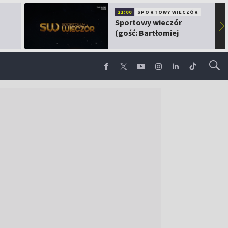
21:00
SPORTOWY WIECZÓR
Sportowy wieczór
▶
(gość: Bartłomiej
Kubkowski)