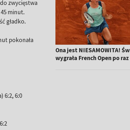
a do zwycięstwa
 45 minut.
ść gładko.
inut pokonała
Ona jest NIESAMOWITA! Św
wygrała French Open po raz
 6:2, 6:0
6:2