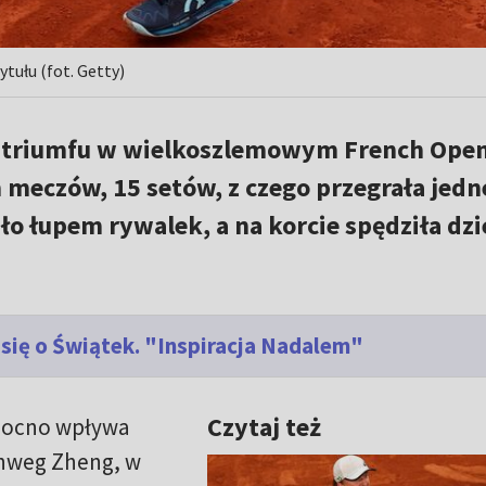
tułu (fot. Getty)
 triumfu w wielkoszlemowym French Ope
 meczów, 15 setów, z czego przegrała jedn
ło łupem rywalek, a na korcie spędziła dz
się o Świątek. "Inspiracja Nadalem"
Czytaj też
ocno wpływa
inweg Zheng, w