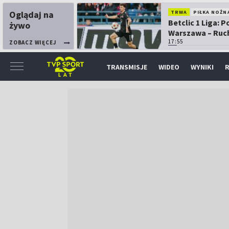
Oglądaj na
TRWA
PIŁKA NOŻN
Betclic 1 Liga: P
żywo
Warszawa – Ruc
Chorzów
17:55
ZOBACZ WIĘCEJ
TRANSMISJE
WIDEO
WYNIKI
R