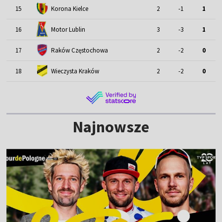
15
Korona Kielce
2
-1
1
Motor Lublin
16
3
-3
1
17
Raków Częstochowa
2
-2
0
18
Wieczysta Kraków
2
-2
0
Najnowsze