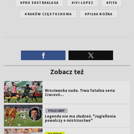
#PKO EKSTRAKLASA
#IVI LOPEZ
#FIFA
#RAKÓW CZĘSTOCHOWA
#PIŁKA NOŻNA
Zobacz też
Wrocławska nuda. Trwa fatalna seria
Cracovii...
POLECAMY
Legenda nie ma złudzeń. "Jagiellonia
powalczy o mistrzostwo"