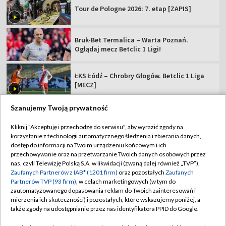
Tour de Pologne 2026: 7. etap [ZAPIS]
Bruk-Bet Termalica – Warta Poznań.
Oglądaj mecz Betclic 1 Ligi!
ŁKS Łódź – Chrobry Głogów. Betclic 1 Liga
[MECZ]
Szanujemy Twoją prywatność
Kliknij "Akceptuję i przechodzę do serwisu", aby wyrazić zgody na
korzystanie z technologii automatycznego śledzenia i zbierania danych,
TVP
dostęp do informacji na Twoim urządzeniu końcowym i ich
Abonament TVP
Regulamin TVP
przechowywanie oraz na przetwarzanie Twoich danych osobowych przez
nas, czyli Telewizję Polską S.A. w likwidacji (zwaną dalej również „TVP”),
Polityka prywatności
Sklep TVP
Zaufanych Partnerów z IAB* (1201 firm)
oraz pozostałych
Zaufanych
Partnerów TVP (93 firm)
, w celach marketingowych (w tym do
Biuro Reklamy
Moje zgody
zautomatyzowanego dopasowania reklam do Twoich zainteresowań i
mierzenia ich skuteczności) i pozostałych, które wskazujemy poniżej, a
Oferta Handlowa
Biuro reklamy
także zgody na udostępnianie przez nas identyfikatora PPID do Google.
Telegazeta ogłoszenia
Kontakt