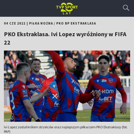
04 CZE 2022
|
PIŁKA NOŻNA
/
PKO BP EKSTRAKLASA
PKO Ekstraklasa. Ivi Lopez wyróżniony w FIFA
22
Ivi Lopez został królem strzelców oraz najlepszym piłkarzem PKO Ekstraklasy (fot.
PAP)