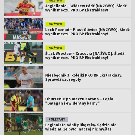
NA ŻYWO
Jagiellonia – Widzew Łódź [NA ŻYWO]. Śledź
wynik meczu PKO BP Ekstraklasy!
NA ŻYWO
Lech Poznań – Piast Gliwice [NA ŻYWO]. Śledź
wynik meczu PKO BP Ekstraklasy!
NA ŻYWO
Śląsk Wrocław – Cracovia [NA ŻYWO]. Śledź
wynik meczu PKO BP Ekstraklasy!
Niezbędnik 3. kolejki PKO BP Ekstraklasy.
Sprawdź szczegóły
Oburzenie po meczu Korona – Legia.
"Bałagan i ewidentny karny"
POLECAMY
Legionista odbił piłkę ręką. Sędzia nie
wiedział, że było inaczej niż myślał