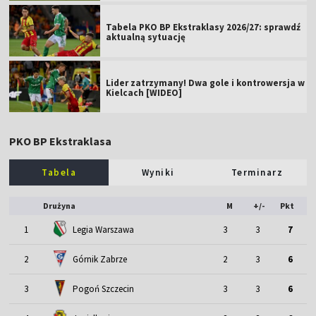
Tabela PKO BP Ekstraklasy 2026/27: sprawdź
aktualną sytuację
Lider zatrzymany! Dwa gole i kontrowersja w
Kielcach [WIDEO]
PKO BP Ekstraklasa
Tabela
Wyniki
Terminarz
Drużyna
M
+/-
Pkt
1
Legia Warszawa
3
3
7
2
Górnik Zabrze
2
3
6
3
Pogoń Szczecin
3
3
6