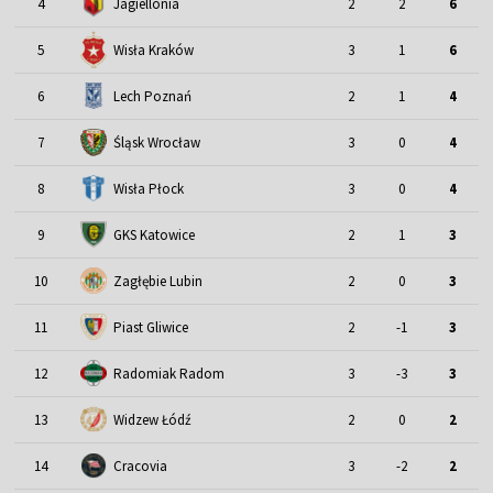
4
Jagiellonia
2
2
6
5
Wisła Kraków
3
1
6
6
Lech Poznań
2
1
4
Śląsk Wrocław
7
3
0
4
8
Wisła Płock
3
0
4
9
GKS Katowice
2
1
3
10
Zagłębie Lubin
2
0
3
11
Piast Gliwice
2
-1
3
12
Radomiak Radom
3
-3
3
13
Widzew Łódź
2
0
2
14
Cracovia
3
-2
2