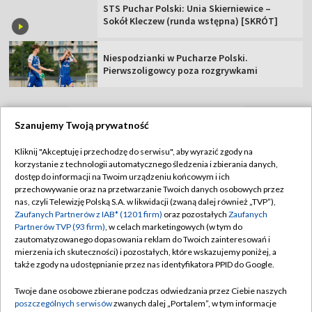
STS Puchar Polski: Unia Skierniewice –
Sokół Kleczew (runda wstępna) [SKRÓT]
Niespodzianki w Pucharze Polski.
Pierwszoligowcy poza rozgrywkami
Szanujemy Twoją prywatność
TVP
Kliknij "Akceptuję i przechodzę do serwisu", aby wyrazić zgody na
korzystanie z technologii automatycznego śledzenia i zbierania danych,
Abonament TVP
Regulamin TVP
dostęp do informacji na Twoim urządzeniu końcowym i ich
Polityka prywatności
Sklep TVP
przechowywanie oraz na przetwarzanie Twoich danych osobowych przez
nas, czyli Telewizję Polską S.A. w likwidacji (zwaną dalej również „TVP”),
Biuro Reklamy
Moje zgody
Zaufanych Partnerów z IAB* (1201 firm)
oraz pozostałych
Zaufanych
Partnerów TVP (93 firm)
, w celach marketingowych (w tym do
Oferta Handlowa
Biuro reklamy
zautomatyzowanego dopasowania reklam do Twoich zainteresowań i
mierzenia ich skuteczności) i pozostałych, które wskazujemy poniżej, a
Telegazeta ogłoszenia
Kontakt
także zgody na udostępnianie przez nas identyfikatora PPID do Google.
Emisja w TVP
Twoje dane osobowe zbierane podczas odwiedzania przez Ciebie naszych
Kanały
Rada Programowa
poszczególnych serwisów
zwanych dalej „Portalem”, w tym informacje