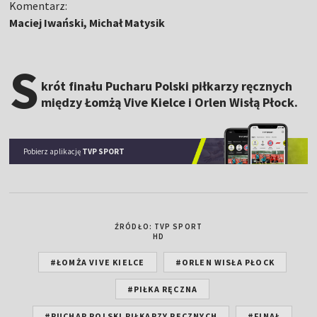
Komentarz:
Maciej Iwański, Michał Matysik
S
krót finału Pucharu Polski piłkarzy ręcznych
między Łomżą Vive Kielce i Orlen Wisłą Płock.
Pobierz aplikację
TVP SPORT
ŹRÓDŁO: TVP SPORT
HD
#ŁOMŻA VIVE KIELCE
#ORLEN WISŁA PŁOCK
#PIŁKA RĘCZNA
#PUCHAR POLSKI PIŁKARZY RĘCZNYCH
#FINAŁ