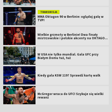
TRANSMISJA
MMA Oktagon 90 w Berlinie: oglądaj galę w
TVP!
Wielkie grzmoty w Berlinie! Dwa finały
mistrzowskie i polskie akcenty na OKTAGON
61
W USA nie tylko mundial. Gala UFC przy
Białym Domu tuż, tuż
Kiedy gala KSW 119? Sprawdź kartę walk
McGregor wraca do UFC! Szykuje się wielki
rewanż