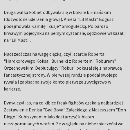
Druga walka kobiet odbywała się w boksie birmańskim
(dozwolone uderzenia głową). Aniela "Lil Masti" Bogusz
podejmowała Kamilę "Zusje" Smogulecką. Po bardzo
krwawym pojedynku na pełnym dystansie, sędziowie wskazali
na "Lil Masti".
Nadszedł czas na wagę ciężką, czyli starcie Roberta
"Hardkorowego Koksa" Burneiki z Robertem "Roburem"
Orzechowskim. Debiutujący "Robur" pokazał się z naprawdę
fantastycznej strony. W pierwszej rundzie poddał swojego
rywala i zapisał na swoje konto pierwsze zwycięstwo w
karierze.
Dymy, czyli to, na co kibice freak fightów czekają najbardziej.
Zestawienie Denisa "Bad Boya" Załęckiego z Mateuszem "Don
Diego" Kubiszynem miało dostarczyć kibicom
niezapomnianych wrażeń. Ze względu na niebezpieczeństwo