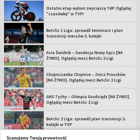
Ostatni etap wyłoni zwycięzcę TdP. Oglądaj
"czasówkę" w TVP!
Betclic 1 Liga: sprawdź terminarz i plan
transmisji meczów 3. kolejki
Avia Świdnik – Sandecja Nowy Sącz [NA
ŻYWO]. Oglądaj mecz Betclic 2 Ligi
Chojniczanka Chojnice – Znicz Pruszków
[NA ŻYWO]. Oglądaj mecz Betclic 2 Ligi
GKS Tychy – Olimpia Grudziądz [NA ŻYWO].
Oglądaj mecz Betclic 2 Ligi
Betclic 2 Liga: sprawdź plan transmisji 3.
kolejki w TVP
Szanujemy Twoją prywatność