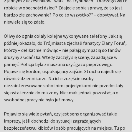
z jednym z uczestników "walk" na trybunach. "Dlaczego wy to
robicie w obecności dzieci? Zdajecie sobie sprawę, że to jest
bardzo złe zachowanie? Po co to wszystko?" – dopytywał. Na
niewiele się to zdało.
Oliwy do ognia dolały kolejne wykonywane telefony. Jak się
później okazało, do Trójmiasta zjechali fanatycy Elany Toruń,
którzy – delikatnie mówiąc – nie pałają sympatią do fanów
drużyny z Gdańska. Wtedy zaczęły się sceny, zapadające w
pamięć. Policja była zmuszona użyć gazu pieprzowego.
Pojawił się kordon, uspokajający zajście. Strachu najedli się
również dziennikarze. Na ich szczęście osoby
niezainteresowane sobotnimi pojedynkami nie przedostały
się ostatecznie do mixzony. Niesmak jednak pozostał, a o
swobodnej pracy nie było już mowy.
Pojawiło się wiele pytań, czy jest sens organizować takie
imprezy, jeśli dochodzi do sytuacji zagrażających
bezpieczeństwu kibiców i osób pracujących na miejscu. Tu po