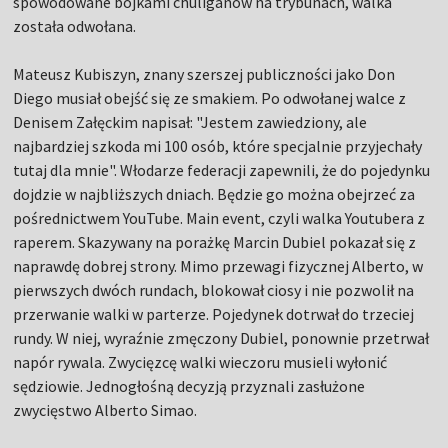
spowodowane bójkami chuliganów na trybunach, walka
została odwołana.
Mateusz Kubiszyn, znany szerszej publiczności jako Don
Diego musiał obejść się ze smakiem. Po odwołanej walce z
Denisem Załęckim napisał: "Jestem zawiedziony, ale
najbardziej szkoda mi 100 osób, które specjalnie przyjechały
tutaj dla mnie". Włodarze federacji zapewnili, że do pojedynku
dojdzie w najbliższych dniach. Będzie go można obejrzeć za
pośrednictwem YouTube. Main event, czyli walka Youtubera z
raperem. Skazywany na porażkę Marcin Dubiel pokazał się z
naprawdę dobrej strony. Mimo przewagi fizycznej Alberto, w
pierwszych dwóch rundach, blokował ciosy i nie pozwolił na
przerwanie walki w parterze. Pojedynek dotrwał do trzeciej
rundy. W niej, wyraźnie zmęczony Dubiel, ponownie przetrwał
napór rywala. Zwycięzcę walki wieczoru musieli wyłonić
sędziowie. Jednogłośną decyzją przyznali zasłużone
zwycięstwo Alberto Simao.