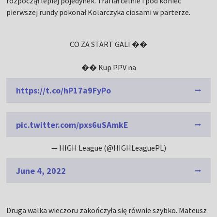
rozpoczął lepiej pojedynek. Trafiał celnie i pod koniec
pierwszej rundy pokonał Kolarczyka ciosami w parterze.
CO ZA START GALI ��
�� Kup PPV na
https://t.co/hP17a9FyPo
pic.twitter.com/pxs6uSAmkE
— HIGH League (@HIGHLeaguePL)
June 4, 2022
Druga walka wieczoru zakończyła się równie szybko. Mateusz