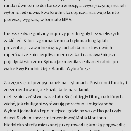
runda również nie dostarczyła emocji, a zwyciężczynię musieli
wyłonić sędziowie. Ewa Brodnicka dopisała na swoje konto
pierwszą wygraną w formule MMA.
Pierwsze dwie godziny imprezy przebiegały bez większych
zakłóceń. Kibice zgromadzeni na trybunach oglądali
prezentacje zawodników, wysłuchali koncertów dwóch
raperów i ze zniecierpliwieniem czekali na najważniejsze
pojedynki wieczoru. Sytuacja zmieniła się diametralnie po
walce Ewy Brodnickiej z Kamilą Wybrańczyk.
Zaczęło się od przepychanek na trybunach. Postronni fani byli
zdezorientowani, a z każdą kolejną sekundą
niebezpieczeństwo narastało. Sieć obiegły filmy, na których
widać, jak chuligani wyrównują porachunki między sobą.
Wybrali jednak do tego miejsce, gdzie na wszystko patrzyły
dzieci. Szybko zaczął interweniować Malik Montana.
Niedaleko strefy mieszanej przeprowadził krótką pogawędkę