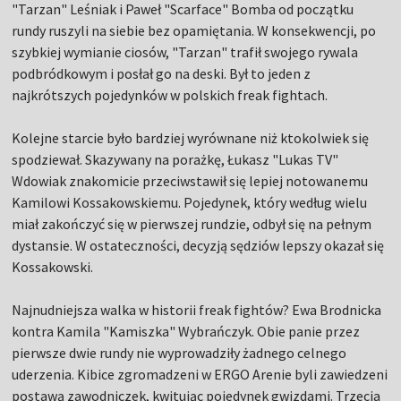
"Tarzan" Leśniak i Paweł "Scarface" Bomba od początku
rundy ruszyli na siebie bez opamiętania. W konsekwencji, po
szybkiej wymianie ciosów, "Tarzan" trafił swojego rywala
podbródkowym i posłał go na deski. Był to jeden z
najkrótszych pojedynków w polskich freak fightach.
Kolejne starcie było bardziej wyrównane niż ktokolwiek się
spodziewał. Skazywany na porażkę, Łukasz "Lukas TV"
Wdowiak znakomicie przeciwstawił się lepiej notowanemu
Kamilowi Kossakowskiemu. Pojedynek, który według wielu
miał zakończyć się w pierwszej rundzie, odbył się na pełnym
dystansie. W ostateczności, decyzją sędziów lepszy okazał się
Kossakowski.
Najnudniejsza walka w historii freak fightów? Ewa Brodnicka
kontra Kamila "Kamiszka" Wybrańczyk. Obie panie przez
pierwsze dwie rundy nie wyprowadziły żadnego celnego
uderzenia. Kibice zgromadzeni w ERGO Arenie byli zawiedzeni
postawą zawodniczek, kwitując pojedynek gwizdami. Trzecia