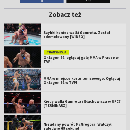
Zobacz też
Szybki koniec walki Gamrota. Został
zdemolowany [WIDEO]
TRANSMISJA
Oktagon 92: oglądaj galę MMA w Pradze w
TVP!
MMA w miejsce kortu tenisowego. Oglądaj
Oktagon 92 w TVP!
Kiedy walki Gamrota i Błachowicza w UFC?
[TERMINARZ]
Nieudany powrót McGregora. Walczył
zaledwie 69 sekund