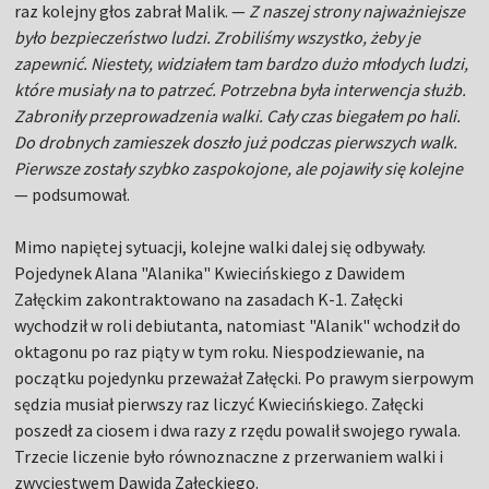
raz kolejny głos zabrał Malik. —
Z naszej strony najważniejsze
było bezpieczeństwo ludzi. Zrobiliśmy wszystko, żeby je
zapewnić. Niestety, widziałem tam bardzo dużo młodych ludzi,
które musiały na to patrzeć. Potrzebna była interwencja służb.
Zabroniły przeprowadzenia walki. Cały czas biegałem po hali.
Do drobnych zamieszek doszło już podczas pierwszych walk.
Pierwsze zostały szybko zaspokojone, ale pojawiły się kolejne
— podsumował.
Mimo napiętej sytuacji, kolejne walki dalej się odbywały.
Pojedynek Alana "Alanika" Kwiecińskiego z Dawidem
Załęckim zakontraktowano na zasadach K-1. Załęcki
wychodził w roli debiutanta, natomiast "Alanik" wchodził do
oktagonu po raz piąty w tym roku. Niespodziewanie, na
początku pojedynku przeważał Załęcki. Po prawym sierpowym
sędzia musiał pierwszy raz liczyć Kwiecińskiego. Załęcki
poszedł za ciosem i dwa razy z rzędu powalił swojego rywala.
Trzecie liczenie było równoznaczne z przerwaniem walki i
zwycięstwem Dawida Załęckiego.