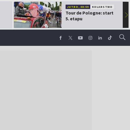
JUTRO, 08:55
KOLARSTWO
Tour de Pologne: start
▶
5. etapu