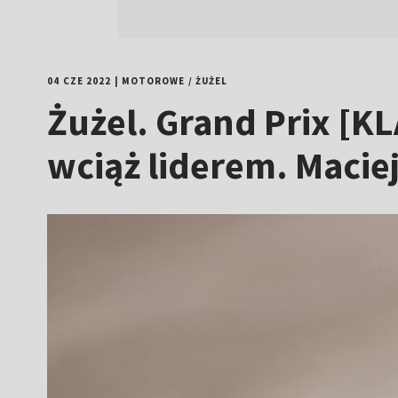
04 CZE 2022
|
MOTOROWE
/
ŻUŻEL
Żużel. Grand Prix [
wciąż liderem. Macie