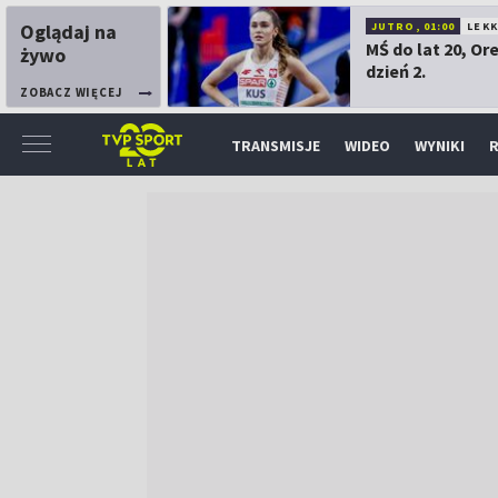
Oglądaj na
JUTRO, 01:00
LEK
MŚ do lat 20, Or
żywo
dzień 2.
ZOBACZ WIĘCEJ
TRANSMISJE
WIDEO
WYNIKI
R