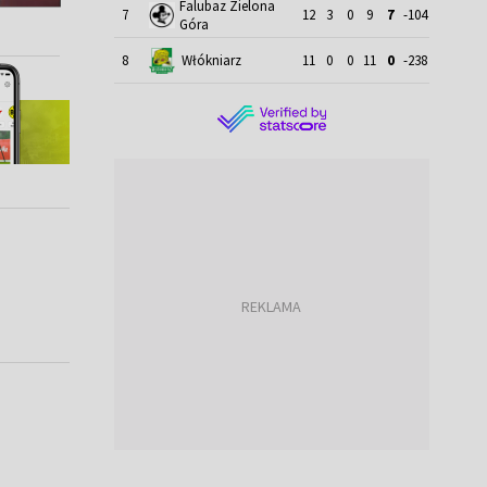
Falubaz Zielona
7
12
3
0
9
7
-104
Góra
8
Włókniarz
11
0
0
11
0
-238