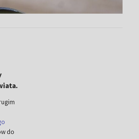
y
wiata.
drugim
go
tów do