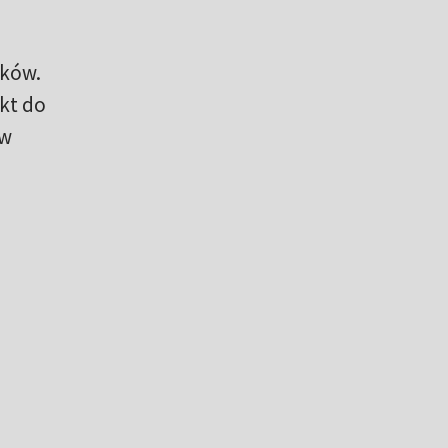
yków.
nkt do
 w