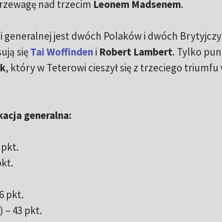
przewagę nad trzecim
Leonem Madsenem
.
ji generalnej jest dwóch Polaków i dwóch Brytyjcz
ują się
Tai Woffinden
i
Robert Lambert
. Tylko pu
ek
, który w Teterowi cieszył się z trzeciego triumfu
kacja generalna:
 pkt.
pkt.
6 pkt.
 – 43 pkt.