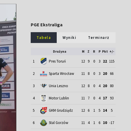
PGE Ekstraliga
Tabela
Wyniki
Terminarz
Drużyna
M
Z
R
P
Pkt
+/-
1
Pres Toruń
12
9
0
3
22
115
2
Sparta Wrocław
11
8
0
3
20
66
3
Unia Leszno
12
8
0
4
20
80
4
Motor Lublin
11
7
0
4
17
93
5
GKM Grudziądz
12
6
1
5
14
5
6
Stal Gorzów
11
4
1
6
10
-17