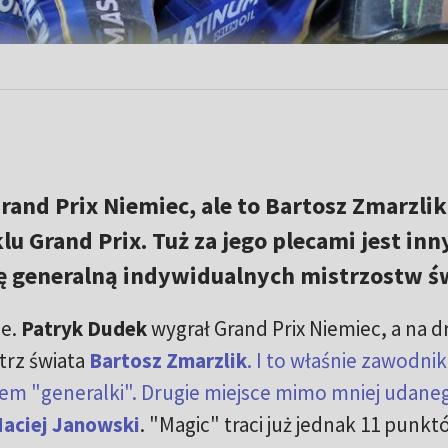
and Prix Niemiec, ale to Bartosz Zmarzlik
lu Grand Prix. Tuż za jego plecami jest inn
ję generalną indywidualnych mistrzostw ś
ie.
Patryk Dudek
wygrał Grand Prix Niemiec, a na 
trz świata
Bartosz Zmarzlik
. I to właśnie zawodnik
erem "generalki". Drugie miejsce mimo mniej udane
aciej Janowski
. "Magic" traci już jednak 11 punk