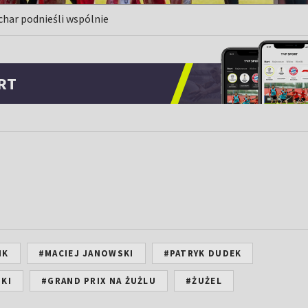
har podnieśli wspólnie
RT
IK
#MACIEJ JANOWSKI
#PATRYK DUDEK
KI
#GRAND PRIX NA ŻUŻLU
#ŻUŻEL