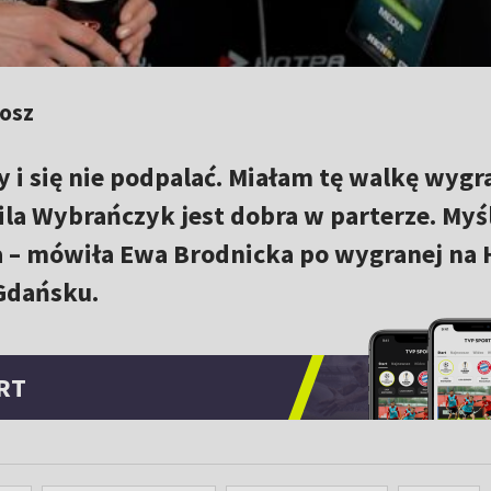
bosz
 i się nie podpalać. Miałam tę walkę wygr
la Wybrańczyk jest dobra w parterze. My
a – mówiła Ewa Brodnicka po wygranej na 
 Gdańsku.
RT