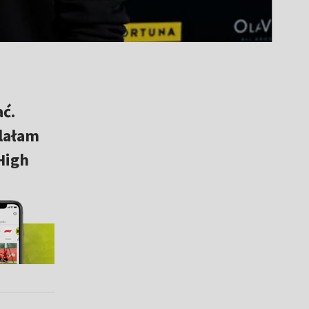
ać.
ślałam
High