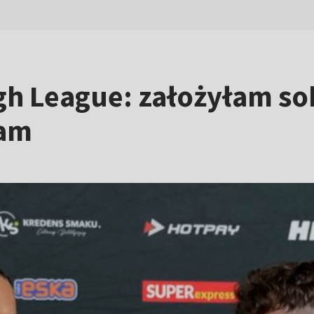
h League: założyłam sob
ram