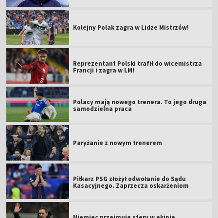
Kolejny Polak zagra w Lidze Mistrzów!
Reprezentant Polski trafił do wicemistrza
Francji i zagra w LM!
Polacy mają nowego trenera. To jego druga
samodzielna praca
Paryżanie z nowym trenerem
Piłkarz PSG złożył odwołanie do Sądu
Kasacyjnego. Zaprzecza oskarżeniom
Niemiec przejmuje stery w ekipie