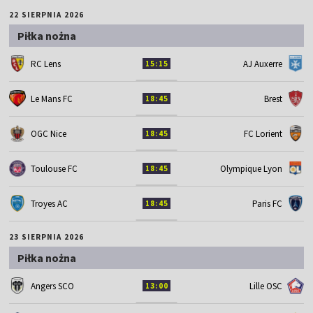
22 SIERPNIA 2026
Piłka nożna
RC Lens
AJ Auxerre
15:15
Le Mans FC
Brest
18:45
OGC Nice
FC Lorient
18:45
Toulouse FC
Olympique Lyon
18:45
Troyes AC
Paris FC
18:45
23 SIERPNIA 2026
Piłka nożna
Angers SCO
Lille OSC
13:00