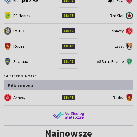
Montpellier HSC
Dijon FCO
18:45
FC Nantes
Red Star
18:45
Pau FC
Annecy
18:45
Rodez
Laval
18:45
Sochaux
AS Saint-Etienne
18:45
14 SIERPNIA 2026
Piłka nożna
Annecy
Rodez
18:45
Najnowsze