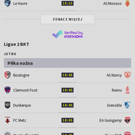
Le Havre
AS Monaco
15:15
ZOBACZ WIĘCEJ
Ligue 2 BKT
JUTRO
Piłka nożna
Boulogne
AS Nancy
18:45
Clermont Foot
Reims
18:45
Dunkerque
Grenoble
18:45
FC Metz
EA Guingamp
18:45