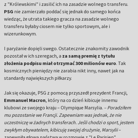
z "Królewskimi" i zasilić ich na zasadzie wolnego transferu.
PSG
nie zamierzało poddać się jednak do samego końca
wiedząc, że utrata takiego gracza na zasadzie wolnego
transferu byłaby ciosem nie tylko sportowym, ale i
wizerunkowym.
I paryżanie dopięli swego. Ostatecznie znakomity zawodnik
pozostał w ich szeregach, a
za samą premię z tytułu
złożenia podpisu miał otrzymać 300 milionów euro
. Tak
kosmicznych pieniędzy nie zarabia nikt inny, nawet jak na
standardy największych piłkarzy.
Jak się okazuje, PSG z pomocą przyszedł prezydent Francji,
Emmanuel Macron
, który na co dzień kibicuje innemu
klubowi ze swojego kraju – Olympique Marsylia.
– Poradziłem
mu pozostanie we Francji. Zapewniam was jednak, że nie
uczestniczę w żadnych transferach. Jeśli chodzi o sport, jestem
zwykłym obywatelem, kibicuję swojej drużynie, Marsylii
–
zapewniła głowa państwa w rozmowie z "Le Parisien".