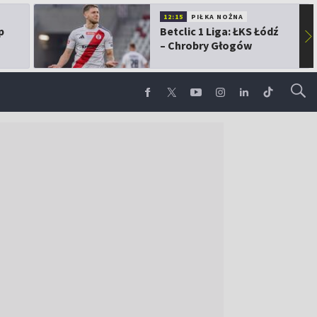
12:15
PIŁKA NOŻNA
p
Betclic 1 Liga: ŁKS Łódź
▶
– Chrobry Głogów