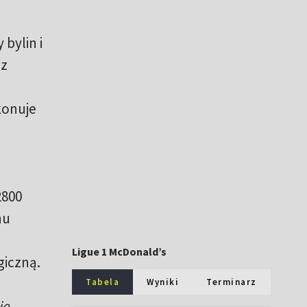
bylin i
 z
konuje
2800
nu
Ligue 1 McDonald’s
giczną.
Tabela
Wyniki
Terminarz
ie