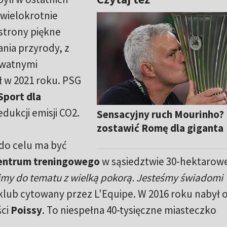
wielokrotnie
 strony piękne
nia przyrody, z
ywatnymi
 w 2021 roku. PSG
Sport dla
edukcji emisji CO2.
Sensacyjny ruch Mourinho?
zostawić Romę dla giganta
do celu ma być
entrum treningowego
w sąsiedztwie 30-hektarow
y do tematu z wielką pokorą. Jesteśmy świadomi
klub cytowany przez L'Equipe. W 2016 roku nabył o
ści
Poissy
. To niespełna 40-tysięczne miasteczko