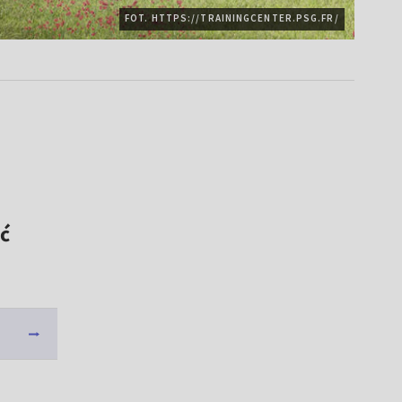
FOT. HTTPS://TRAININGCENTER.PSG.FR/
ć