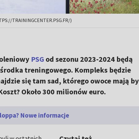
HTTPS://TRAININGCENTER.PSG.FR/)
zkoleniowy
PSG
od sezonu 2023-2024 będą
ośrodka treningowego. Kompleks będzie
ajdzie się tam sad, którego owoce mają by
Koszt? Około 300 milionów euro.
loppa? Nowe informacje
Czytaj też
byli w ostatnich