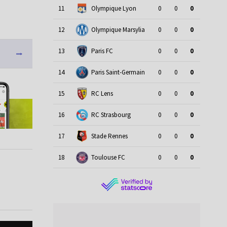
11
Olympique Lyon
0
0
0
12
Olympique Marsylia
0
0
0
13
Paris FC
0
0
0
14
Paris Saint-Germain
0
0
0
15
RC Lens
0
0
0
16
RC Strasbourg
0
0
0
17
Stade Rennes
0
0
0
18
Toulouse FC
0
0
0