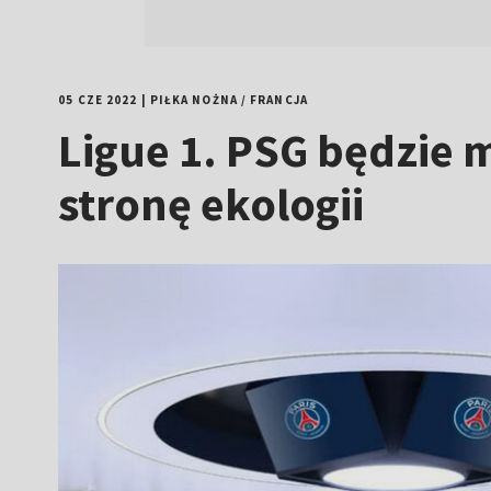
05 CZE 2022
|
PIŁKA NOŻNA
/
FRANCJA
Ligue 1. PSG będzie 
stronę ekologii