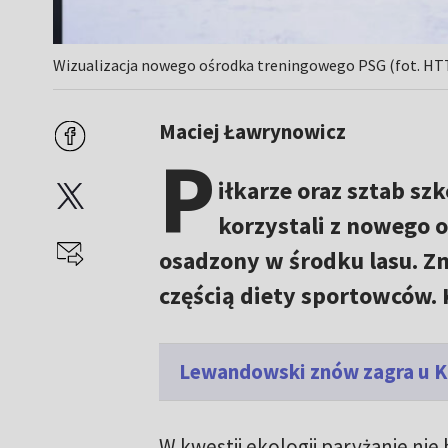
Wizualizacja nowego ośrodka treningowego PSG (fot. 
Maciej Ławrynowicz
P
iłkarze oraz sztab s
korzystali z nowego 
osadzony w środku lasu. Zn
częścią diety sportowców. 
Lewandowski znów zagra u K
W kwestii ekologii paryżanie nie 