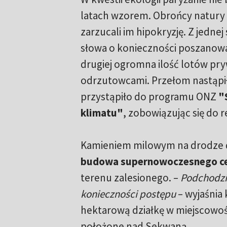
latach wzorem. Obrońcy natury 
zarzucali im hipokryzję. Z jednej
słowa o konieczności poszanowa
drugiej ogromna ilość lotów pr
odrzutowcami. Przełom nastąpił
przystąpiło do programu ONZ
"
klimatu"
, zobowiązując się do r
Kamieniem milowym na drodze 
budowa supernowoczesnego c
terenu zalesionego. –
Podchodzim
konieczności postępu
– wyjaśnia 
hektarową działkę w miejscowo
położone nad Sekwaną.