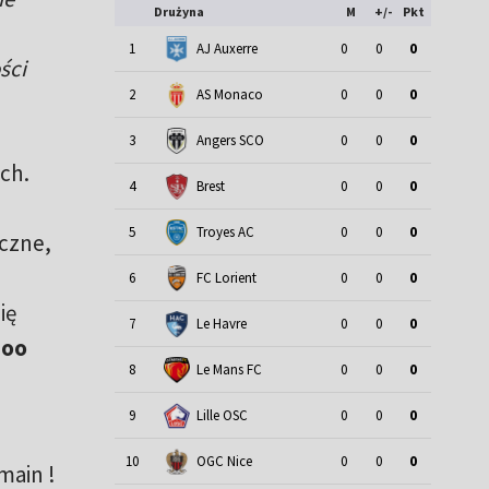
Drużyna
M
+/-
Pkt
1
AJ Auxerre
0
0
0
ści
2
AS Monaco
0
0
0
3
Angers SCO
0
0
0
ch.
4
Brest
0
0
0
5
Troyes AC
0
0
0
iczne,
6
FC Lorient
0
0
0
ię
7
Le Havre
0
0
0
doo
8
Le Mans FC
0
0
0
9
Lille OSC
0
0
0
10
OGC Nice
0
0
0
ain !