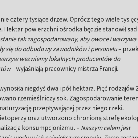
e cztery tysiące drzew. Oprócz tego wiele tysięcy 
. Hektar powierzchni ośrodka będzie stanowił sad
stanie tak zagospodarowany, aby owoce i warzywa
ły się do odbudowy zawodników i personelu
– prze
 warzyw wezwiemy lokalnych producentów do
któw
– wyjaśniają pracownicy mistrza Francji.
ynosiła niegdyś dwa i pół hektara. Pięć rodzajów 
owano rzemieślniczy sok. Zagospodarowanie tere
naturyzację przepływającej przez niego rzeki.
nietoperzy oraz utworzono chronioną strefę ekolo
alizacja konsumpcjonizmu. –
Naszym celem jest
nia wody w jak największym stopniu. Teren zostan