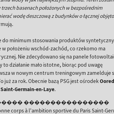
w trzech basenach położonych w bezpośrednim
bierać wodę deszczową z budynków o łącznej objęto
rmują.
e do minimum stosowania produktów syntetyczny
e w położeniu wschód-zachód, co rzekomo ma
trycznej. Nie zdecydowano się na panele fotowolta
 to działanie mało istotne, biorąc pod uwagę
erwsza w nowym centrum treningowym zamelduje s
To już za rok. Obecnie bazą PSG jest ośrodek
Oore
w
Saint-Germain-en-Laye
.
XL du ������ ����������������
à l'ambition sportive du Paris Saint-Germ