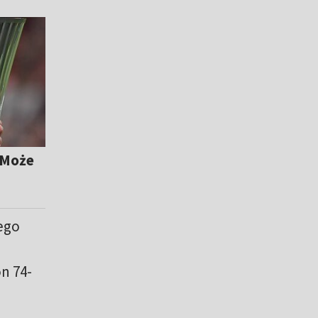
 Może
ego
n 74-