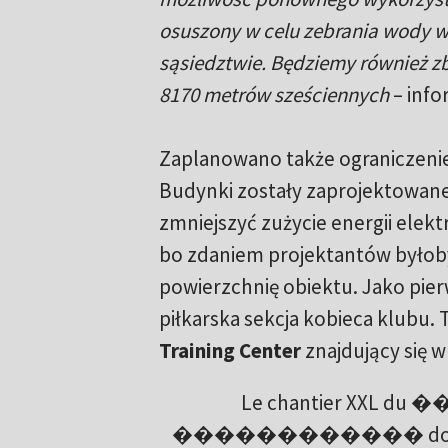
osuszony w celu zebrania wody 
sąsiedztwie. Będziemy również z
8170 metrów sześciennych
– info
Zaplanowano także ograniczeni
Budynki zostały zaprojektowan
zmniejszyć zużycie energii elek
bo zdaniem projektantów byłoby
powierzchnię obiektu. Jako pi
piłkarska sekcja kobieca klubu. 
Training Center
znajdujący się 
Le chantier X
������������ donne corps 