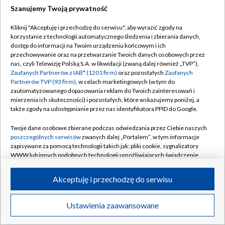
Szanujemy Twoją prywatność
Kliknij "Akceptuję i przechodzę do serwisu", aby wyrazić zgody na
korzystanie z technologii automatycznego śledzenia i zbierania danych,
dostęp do informacji na Twoim urządzeniu końcowym i ich
przechowywanie oraz na przetwarzanie Twoich danych osobowych przez
nas, czyli Telewizję Polską S.A. w likwidacji (zwaną dalej również „TVP”),
Zaufanych Partnerów z IAB* (1201 firm)
oraz pozostałych
Zaufanych
Partnerów TVP (93 firm)
, w celach marketingowych (w tym do
zautomatyzowanego dopasowania reklam do Twoich zainteresowań i
mierzenia ich skuteczności) i pozostałych, które wskazujemy poniżej, a
także zgody na udostępnianie przez nas identyfikatora PPID do Google.
Niedzielna sesja zdjęciowa Igi Świątek na paryskim
Twoje dane osobowe zbierane podczas odwiedzania przez Ciebie naszych
moście Bir-Hakeim po wygranej we French Open
poszczególnych serwisów
zwanych dalej „Portalem”, w tym informacje
2022 (fot. Getty)
zapisywane za pomocą technologii takich jak: pliki cookie, sygnalizatory
WWW lub innych podobnych technologii umożliwiających świadczenie
dopasowanych i bezpiecznych usług, personalizację treści oraz reklam,
udostępnianie funkcji mediów społecznościowych oraz analizowanie
Akceptuję i przechodzę do serwisu
ruchu w Internecie.
Twoje dane osobowe zbierane podczas odwiedzania przez Ciebie
Ustawienia zaawansowane
poszczególnych serwisów
na Portalu, takie jak adresy IP, identyfikatory
Twoich urządzeń końcowych i identyfikatory plików cookie, informacje o