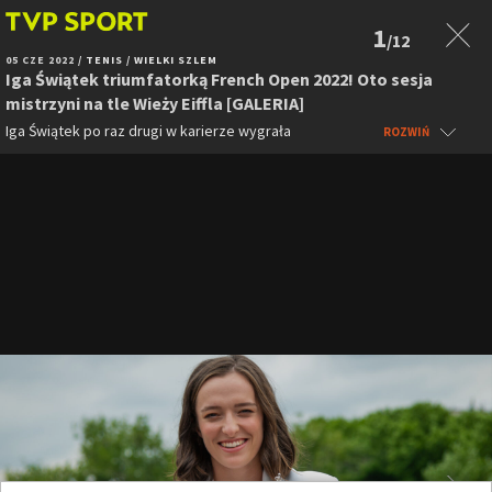
1
/12
05 CZE 2022
/ TENIS
/ WIELKI SZLEM
Iga Świątek triumfatorką French Open 2022! Oto sesja
mistrzyni na tle Wieży Eiffla [GALERIA]
Iga Świątek po raz drugi w karierze wygrała
ROZWIŃ
wielkoszlemowy French Open. W finale paryskiej
imprezy Polka pokonała Amerykankę Cori Gauff 6:1,
6:3. Było to dla 21-letniej tenisistki 35. zwycięstwo z
rzędu.