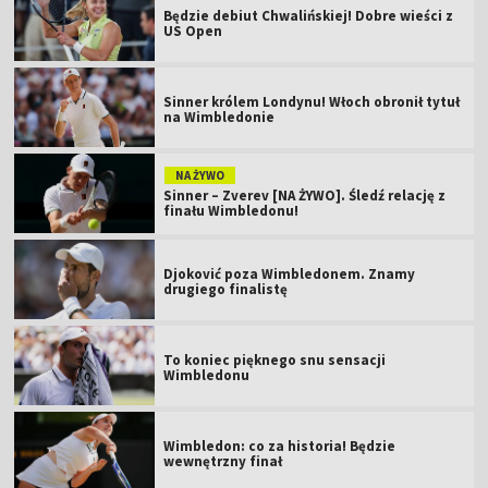
Będzie debiut Chwalińskiej! Dobre wieści z
US Open
Sinner królem Londynu! Włoch obronił tytuł
na Wimbledonie
NA ŻYWO
Sinner – Zverev [NA ŻYWO]. Śledź relację z
finału Wimbledonu!
Djoković poza Wimbledonem. Znamy
drugiego finalistę
To koniec pięknego snu sensacji
Wimbledonu
Wimbledon: co za historia! Będzie
wewnętrzny finał