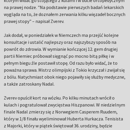
którym widać go stojącego z kulami i w bucie ortopedycznym
na prawej nodze. "Na podstawie pierwszych badań lekarskich
wygląda na to, że doznałem zerwania kilku więzadeł bocznych
prawej stopy" – napisał Zverev.
Jak dodał, w poniedziałek w Niemczech ma przejść kolejne
konsultacje i ustalić najlepszy oraz najszybszy sposób na
powrót do zdrowia. W wymianie kończącej 12. gem drugiej
partii Niemiec próbował sięgnąć po mocno bitą piłkę i w
pełnym biegu źle postawił stopę. Od razu było widać, że to
poważna sprawa. Mistrz olimpijski z Tokio krzyczał i zwijał się
z bólu. Natychmiast obok niego pojawiły się służby medyczne,
a także zatroskany Nadal.
Zverev opuścił kort na wózku. Po kilku minutach wrócił o
kulach i pogratulował zwycięstwa Hiszpanowi. W niedzielnym
finale Nadal zmierzy się z Norwegiem Casperem Ruudem,
który w 1/8 finału wyeliminował Huberta Hurkacza. Tenisista
z Majorki, który w piątek świętował 36. urodziny, będzie