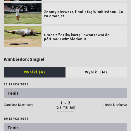
Znamy pierwszą finalistkę Wimbledonu. Co
za emocje!
Gracz z "dziką kartą" awansował do
półfinału Wimbledonu!
Wimbledon: Singiel
Wyniki (K)
Wyniki (M)
11 LIPCA 2026
Tenis
1 - 2
Karolina Muchova
Linda Noskova
(2:6, 7:5, 3:6)
09 LIPCA 2026
Tenis