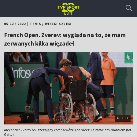
05 CZE 2022
|
TENIS
/
WIELKI SZLEM
French Open. Zverev: wygląda na to, że mam
zerwanych kilka więzadeł
GETTY
Alexander Zverev opuszczający kort na wózku po meczu z Rafaelem Nadalem (fot.
Getty)