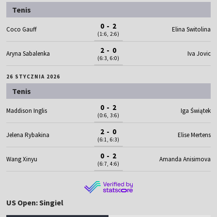
Tenis
0 - 2
Coco Gauff
Elina Switolina
(1:6, 2:6)
2 - 0
Aryna Sabalenka
Iva Jovic
(6:3, 6:0)
26 STYCZNIA 2026
Tenis
0 - 2
Maddison Inglis
Iga Świątek
(0:6, 3:6)
2 - 0
Jelena Rybakina
Elise Mertens
(6:1, 6:3)
0 - 2
Wang Xinyu
Amanda Anisimova
(6:7, 4:6)
US Open: Singiel