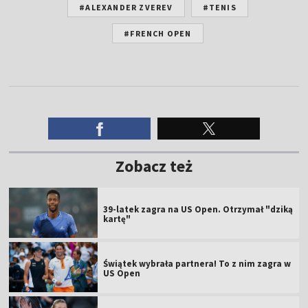
#ALEXANDER ZVEREV
#TENIS
#FRENCH OPEN
Zobacz też
39-latek zagra na US Open. Otrzymał "dziką
kartę"
Świątek wybrała partnera! To z nim zagra w
US Open