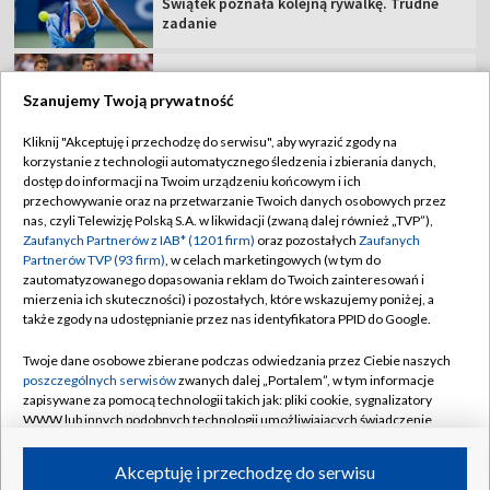
Świątek poznała kolejną rywalkę. Trudne
zadanie
"Lewy" tym razem bez gola. Dobry początek
"Strażaków" [WIDEO]
Szanujemy Twoją prywatność
Kliknij "Akceptuję i przechodzę do serwisu", aby wyrazić zgody na
korzystanie z technologii automatycznego śledzenia i zbierania danych,
MŚ do lat 20, Oregon: oglądaj 2. dzień
dostęp do informacji na Twoim urządzeniu końcowym i ich
przechowywanie oraz na przetwarzanie Twoich danych osobowych przez
nas, czyli Telewizję Polską S.A. w likwidacji (zwaną dalej również „TVP”),
Trener GKS zachowuje optymizm. "Nie
Zaufanych Partnerów z IAB* (1201 firm)
oraz pozostałych
Zaufanych
jesteśmy bez szans"
Partnerów TVP (93 firm)
, w celach marketingowych (w tym do
zautomatyzowanego dopasowania reklam do Twoich zainteresowań i
mierzenia ich skuteczności) i pozostałych, które wskazujemy poniżej, a
także zgody na udostępnianie przez nas identyfikatora PPID do Google.
Twoje dane osobowe zbierane podczas odwiedzania przez Ciebie naszych
TVP
poszczególnych serwisów
zwanych dalej „Portalem”, w tym informacje
zapisywane za pomocą technologii takich jak: pliki cookie, sygnalizatory
Abonament TVP
Regulamin TVP
WWW lub innych podobnych technologii umożliwiających świadczenie
Polityka prywatności
Sklep TVP
dopasowanych i bezpiecznych usług, personalizację treści oraz reklam,
udostępnianie funkcji mediów społecznościowych oraz analizowanie
Akceptuję i przechodzę do serwisu
Biuro Reklamy
Moje zgody
ruchu w Internecie.