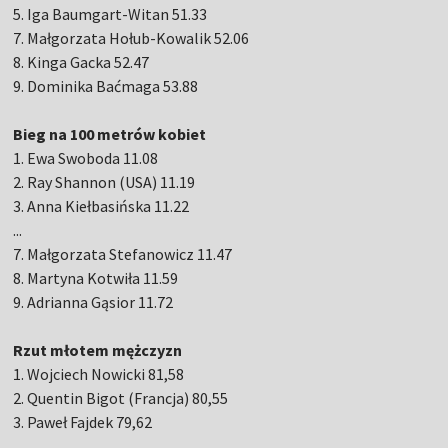
5. Iga Baumgart-Witan 51.33
7. Małgorzata Hołub-Kowalik 52.06
8. Kinga Gacka 52.47
9. Dominika Baćmaga 53.88
Bieg na 100 metrów kobiet
1. Ewa Swoboda 11.08
2. Ray Shannon (USA) 11.19
3. Anna Kiełbasińska 11.22
...
7. Małgorzata Stefanowicz 11.47
8. Martyna Kotwiła 11.59
9. Adrianna Gąsior 11.72
Rzut młotem mężczyzn
1. Wojciech Nowicki 81,58
2. Quentin Bigot (Francja) 80,55
3. Paweł Fajdek 79,62
…