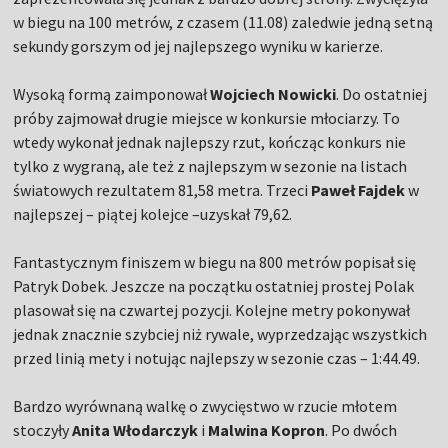
w biegu na 100 metrów, z czasem (11.08) zaledwie jedną setną
sekundy gorszym od jej najlepszego wyniku w karierze.
Wysoką formą zaimponował
Wojciech Nowicki
. Do ostatniej
próby zajmował drugie miejsce w konkursie młociarzy. To
wtedy wykonał jednak najlepszy rzut, kończąc konkurs nie
tylko z wygraną, ale też z najlepszym w sezonie na listach
światowych rezultatem 81,58 metra. Trzeci
Paweł Fajdek
w
najlepszej – piątej kolejce –uzyskał 79,62.
Fantastycznym finiszem w biegu na 800 metrów popisał się
Patryk Dobek. Jeszcze na początku ostatniej prostej Polak
plasował się na czwartej pozycji. Kolejne metry pokonywał
jednak znacznie szybciej niż rywale, wyprzedzając wszystkich
przed linią mety i notując najlepszy w sezonie czas – 1:44.49.
Bardzo wyrównaną walkę o zwycięstwo w rzucie młotem
stoczyły
Anita Włodarczyk
i
Malwina Kopron
. Po dwóch