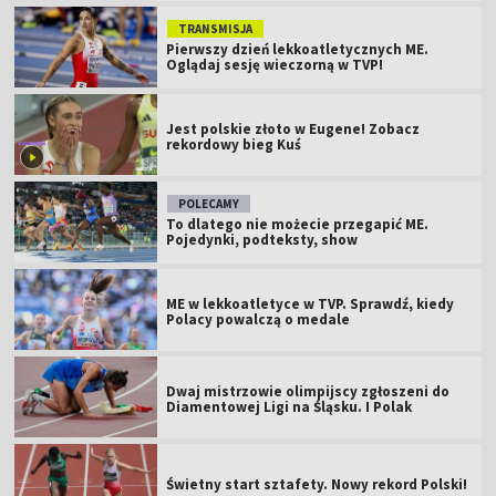
TRANSMISJA
Pierwszy dzień lekkoatletycznych ME.
Oglądaj sesję wieczorną w TVP!
Jest polskie złoto w Eugene! Zobacz
rekordowy bieg Kuś
POLECAMY
To dlatego nie możecie przegapić ME.
Pojedynki, podteksty, show
ME w lekkoatletyce w TVP. Sprawdź, kiedy
Polacy powalczą o medale
Dwaj mistrzowie olimpijscy zgłoszeni do
Diamentowej Ligi na Śląsku. I Polak
Świetny start sztafety. Nowy rekord Polski!