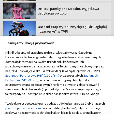
De Paul pamiętał o Messim. Wyjątkowa
dedykacja po golu
Ostatni etap wyłoni zwycięzcę TdP. Oglądaj
"czasówkę" w TVP!
Szanujemy Twoją prywatność
Kliknij "Akceptuję i przechodzę do serwisu", aby wyrazić zgody na
korzystanie z technologii automatycznego śledzenia i zbierania danych,
TVP
dostęp do informacji na Twoim urządzeniu końcowym i ich
Abonament TVP
Regulamin TVP
przechowywanie oraz na przetwarzanie Twoich danych osobowych przez
nas, czyli Telewizję Polską S.A. w likwidacji (zwaną dalej również „TVP”),
Polityka prywatności
Sklep TVP
Zaufanych Partnerów z IAB* (1201 firm)
oraz pozostałych
Zaufanych
Partnerów TVP (93 firm)
, w celach marketingowych (w tym do
Biuro Reklamy
Moje zgody
zautomatyzowanego dopasowania reklam do Twoich zainteresowań i
mierzenia ich skuteczności) i pozostałych, które wskazujemy poniżej, a
Oferta Handlowa
Biuro reklamy
także zgody na udostępnianie przez nas identyfikatora PPID do Google.
Telegazeta ogłoszenia
Kontakt
Twoje dane osobowe zbierane podczas odwiedzania przez Ciebie naszych
Emisja w TVP
poszczególnych serwisów
zwanych dalej „Portalem”, w tym informacje
zapisywane za pomocą technologii takich jak: pliki cookie, sygnalizatory