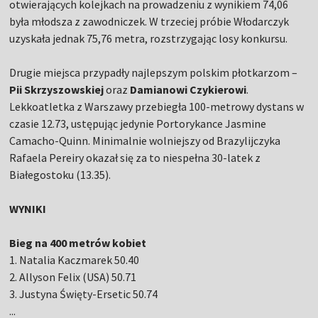
otwierających kolejkach na prowadzeniu z wynikiem 74,06
była młodsza z zawodniczek. W trzeciej próbie Włodarczyk
uzyskała jednak 75,76 metra, rozstrzygając losy konkursu.
Drugie miejsca przypadły najlepszym polskim płotkarzom –
Pii Skrzyszowskiej
oraz
Damianowi Czykierowi
.
Lekkoatletka z Warszawy przebiegła 100-metrowy dystans w
czasie 12.73, ustępując jedynie Portorykance Jasmine
Camacho-Quinn. Minimalnie wolniejszy od Brazylijczyka
Rafaela Pereiry okazał się za to niespełna 30-latek z
Białegostoku (13.35).
WYNIKI
Bieg na 400 metrów kobiet
1. Natalia Kaczmarek 50.40
2. Allyson Felix (USA) 50.71
3. Justyna Święty-Ersetic 50.74
...