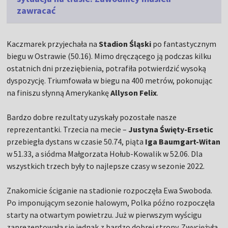
zawracać
Kaczmarek przyjechała na
Stadion Śląski
po fantastycznym
biegu w Ostrawie (50.16). Mimo dręczącego ją podczas kilku
ostatnich dni przeziębienia, potrafiła potwierdzić wysoką
dyspozycję. Triumfowała w biegu na 400 metrów, pokonując
na finiszu słynną Amerykankę
Allyson Felix
.
Bardzo dobre rezultaty uzyskały pozostałe nasze
reprezentantki. Trzecia na mecie –
Justyna Święty-Ersetic
przebiegła dystans w czasie 50.74, piąta
Iga Baumgart-Witan
w 51.33, a siódma Małgorzata Hołub-Kowalik w 52.06. Dla
wszystkich trzech były to najlepsze czasy w sezonie 2022.
Znakomicie ściganie na stadionie rozpoczęła Ewa Swoboda.
Po imponującym sezonie halowym, Polka późno rozpoczęła
starty na otwartym powietrzu. Już w pierwszym wyścigu
zaprezentowała się jednak z bardzo dobrej strony. Zwyciężyła