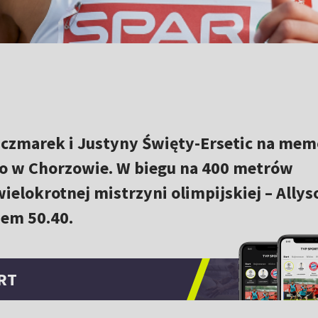
aczmarek i Justyny Święty-Ersetic na mem
o w Chorzowie. W biegu na 400 metrów
ielokrotnej mistrzyni olimpijskiej – Allys
sem 50.40.
RT