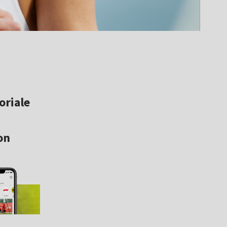
oriale
on