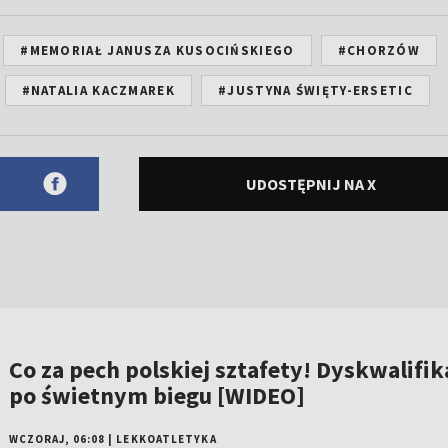
#MEMORIAŁ JANUSZA KUSOCIŃSKIEGO
#CHORZÓW
#NATALIA KACZMAREK
#JUSTYNA ŚWIĘTY-ERSETIC
UDOSTĘPNIJ NA X
Co za pech polskiej sztafety! Dyskwalifik
po świetnym biegu [WIDEO]
WCZORAJ, 06:08
|
LEKKOATLETYKA