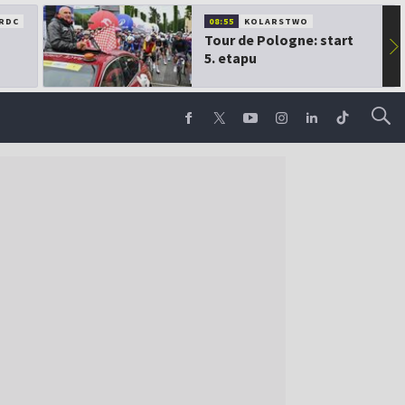
RDC
08:55
KOLARSTWO
Tour de Pologne: start
▶
5. etapu