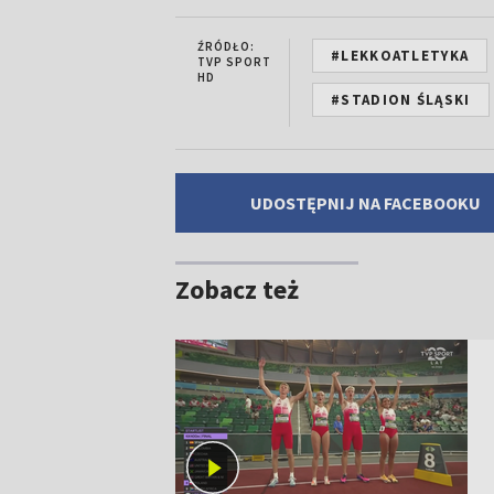
ŹRÓDŁO:
#LEKKOATLETYKA
TVP SPORT
HD
#STADION ŚLĄSKI
UDOSTĘPNIJ NA FACEBOOKU
Zobacz też