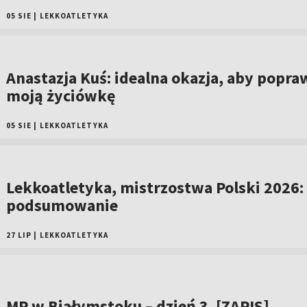
05 SIE
|
LEKKOATLETYKA
Anastazja Kuś: idealna okazja, aby popra
moją życiówkę
05 SIE
|
LEKKOATLETYKA
Lekkoatletyka, mistrzostwa Polski 2026:
podsumowanie
27 LIP
|
LEKKOATLETYKA
MP w Białymstoku – dzień 3. [ZAPIS]