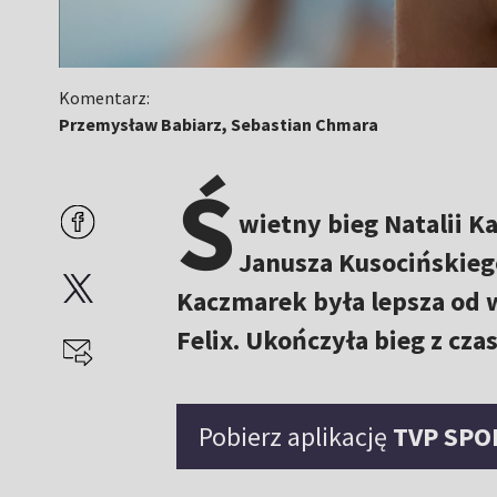
Komentarz:
Przemysław Babiarz, Sebastian Chmara
Ś
wietny bieg Natalii K
Janusza Kusocińskieg
Kaczmarek była lepsza od w
Felix. Ukończyła bieg z cza
Pobierz aplikację
TVP SPO