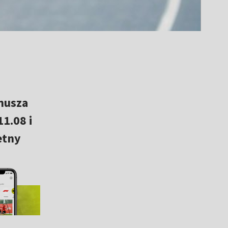
nusza
1.08 i
etny