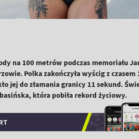
ody na 100 metrów podczas memoriału Ja
zowie. Polka zakończyła wyścig z czasem 1
kło jej do złamania granicy 11 sekund. Świ
łbasińska, która pobiła rekord życiowy.
RT