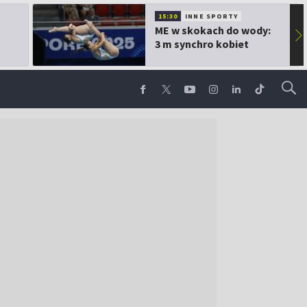
15:30
INNE SPORTY
ME w skokach do wody:
▶
3 m synchro kobiet