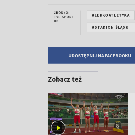
ŹRÓDŁO:
#LEKKOATLETYKA
TVP SPORT
HD
#STADION ŚLĄSKI
UDOSTĘPNIJ NA FACEBOOKU
Zobacz też