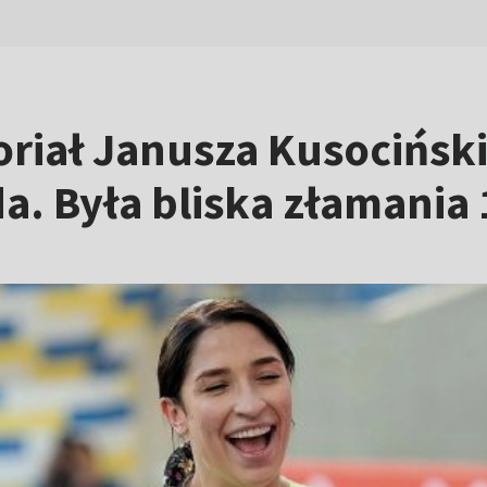
riał Janusza Kusocińsk
. Była bliska złamania