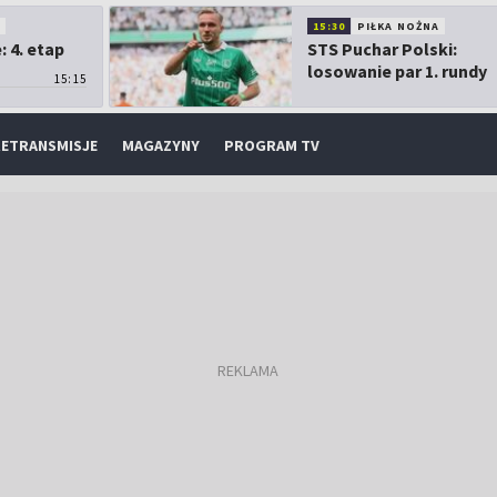
O
15:30
PIŁKA NOŻNA
 4. etap
STS Puchar Polski:
losowanie par 1. rundy
15:15
ETRANSMISJE
MAGAZYNY
PROGRAM TV