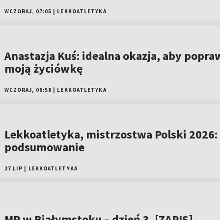
WCZORAJ, 07:05
|
LEKKOATLETYKA
Anastazja Kuś: idealna okazja, aby popra
moją życiówkę
WCZORAJ, 06:58
|
LEKKOATLETYKA
Lekkoatletyka, mistrzostwa Polski 2026:
podsumowanie
27 LIP
|
LEKKOATLETYKA
MP w Białymstoku – dzień 3. [ZAPIS]