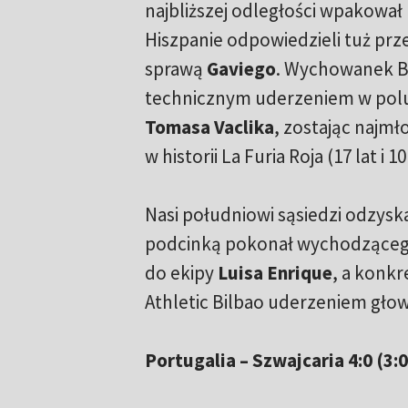
najbliższej odległości wpakował p
Hiszpanie odpowiedzieli tuż prz
sprawą
Gaviego
. Wychowanek B
technicznym uderzeniem w pol
Tomasa Vaclika
, zostając najm
w historii La Furia Roja (17 lat i 1
Nasi południowi sąsiedzi odzysk
podcinką pokonał wychodząceg
do ekipy
Luisa Enrique
, a konkr
Athletic Bilbao uderzeniem gło
Portugalia – Szwajcaria 4:0 (3:0