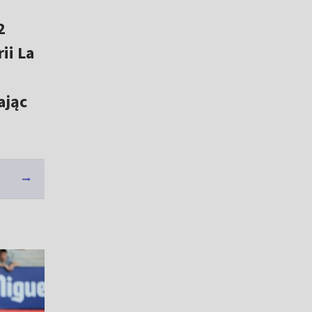
2
ii La
ając