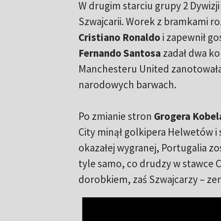
W drugim starciu grupy 2 Dywizji
Szwajcarii. Worek z bramkami ro
Cristiano Ronaldo
i zapewnił g
Fernando Santosa
zadał dwa kol
Manchesteru United zanotowała 
narodowych barwach.
Po zmianie stron
Grogera Kobel
City minął golkipera Helwetów i 
okazałej wygranej, Portugalia zo
tyle samo, co drudzy w stawce 
dorobkiem, zaś Szwajcarzy – z