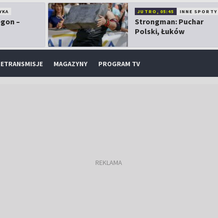
YKA
JUTRO, 05:45
INNE SPORTY
egon –
Strongman: Puchar
Polski, Łuków
ETRANSMISJE
MAGAZYNY
PROGRAM TV