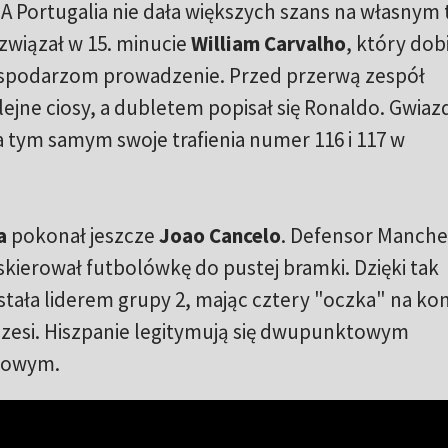
 A Portugalia nie dała większych szans na własnym 
związał w 15. minucie
William Carvalho
, który dobi
ospodarzom prowadzenie. Przed przerwą zespół
ejne ciosy, a dubletem popisał się Ronaldo. Gwiaz
tym samym swoje trafienia numer 116 i 117 w
a
pokonał jeszcze
Joao Cancelo
. Defensor Manche
skierował futbolówkę do pustej bramki. Dzięki tak
stała liderem grupy 2, mając cztery "oczka" na kon
Czesi. Hiszpanie legitymują się dwupunktowym
erowym.