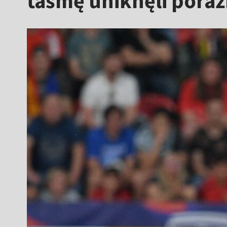
taśmę uniknęli poraż