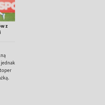
ów z
i
kną
o jednak
stoper
ażką.