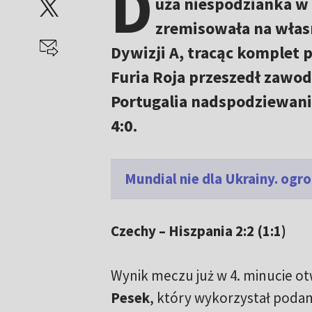
D
uża niespodzianka w
zremisowała na włas
Dywizji A, tracąc komplet 
Furia Roja przeszedł zawod
Portugalia nadspodziewanie
4:0.
Mundial nie dla Ukrainy. og
Czechy – Hiszpania 2:2 (1:1)
Wynik meczu już w 4. minucie o
Pesek
, który wykorzystał poda