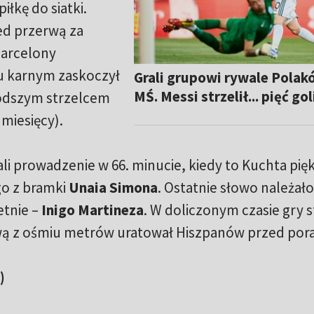
iłkę do siatki.
ed przerwą za
arcelony
u karnym zaskoczył
Grali grupowi rywale Polak
MŚ. Messi strzelił... pięć gol
łodszym strzelcem
0 miesięcy).
ali prowadzenie w 66. minucie, kiedy to Kuchta pię
o z bramki
Unaia Simona
. Ostatnie słowo należał
etnie –
Inigo Martineza
. W doliczonym czasie gry 
wą z ośmiu metrów uratował Hiszpanów przed por
)