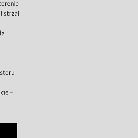
terenie
ł strzał
da
steru
cie –