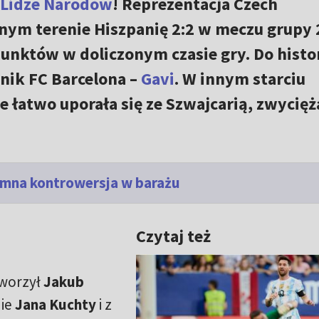
Lidze Narodów
! Reprezentacja Czech
nym terenie Hiszpanię 2:2 w meczu grupy 
punktów w doliczonym czasie gry. Do histor
nik FC Barcelona –
Gavi
. W innym starciu
 łatwo uporała się ze Szwajcarią, zwycięż
romna kontrowersja w barażu
Czytaj też
tworzył
Jakub
nie
Jana Kuchty
i z