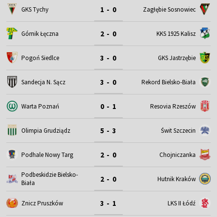
1 - 0
GKS Tychy
Zagłębie Sosnowiec
2 - 0
Górnik Łęczna
KKS 1925 Kalisz
3 - 0
Pogoń Siedlce
GKS Jastrzębie
3 - 0
Sandecja N. Sącz
Rekord Bielsko-Biała
0 - 1
Warta Poznań
Resovia Rzeszów
5 - 3
Olimpia Grudziądz
Świt Szczecin
2 - 0
Podhale Nowy Targ
Chojniczanka
Podbeskidzie Bielsko-
2 - 0
Hutnik Kraków
Biała
3 - 1
Znicz Pruszków
LKS II Łódź