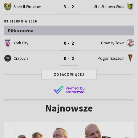
3 - 2
Śląsk II Wrocław
Stal Stalowa Wola
03 SIERPNIA 2026
Piłka nożna
0 - 2
York City
Crawley Town
0 - 2
Cracovia
Pogoń Szczecin
ZOBACZ WIĘCEJ
Najnowsze