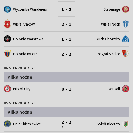
1 - 2
Wycombe Wanderers
Stevenage
2 - 1
Wisła Kraków
Wisła Płock
1 - 1
Polonia Warszawa
Ruch Chorzów
2 - 2
Polonia Bytom
Pogoń Siedlce
06 SIERPNIA 2026
Piłka nożna
0 - 1
Bristol City
Walsall
05 SIERPNIA 2026
Piłka nożna
2 - 2
Unia Skierniewice
Sokół Kleczew
(k. 1 - 4)