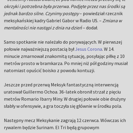
okrzyki i potrzebna była przerwa. Podjęte przez nas środki są
jednak bardzo silne. Czynimy postępy
– powiedział rzecznik
meksykańskiej kadry Gabriel Gabor w Radio US. –
Zmiana w
mentalności nie nastąpi z dnia na dzień
– dodał.
Samo spotkanie nie należało do porywających. W pierwszej
połowie najważniejszą postacią był
Jesus Corona
. W 14.
minucie zmarnował znakomitą sytuację, posyłając piłkę z 10
metrów prosto w bramkarza. Po mniej niż pół godziny musiał
natomiast opuścić boisko z powodu kontuzji.
Jeszcze przed przerwą Meksyk fantastyczną interwencją
uratował Guillermo Ochoa. 36-latek obronił strzał z pięciu
metrów Romario Ibarry Miny. W drugiej połowie obie drużyny
słabły w ofensywie, a gra toczyła się głównie w środku pola.
Następny mecz Meksykanie zagrają 12 czerwca. Wówczas ich
rywalem będzie Surinam. El Tri będą grupowym