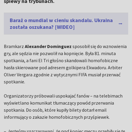
śpiewy na trybunach.
Baraż o mundial w cieniu skandalu. Ukraina
została oszukana? [WIDEO]
Bramkarz
Alexander Dominguez
sposobił się do wznowienia
gry, ale sędzia nie pozwolił na kopnięcie. Była 81. minuta
spotkania, a fani El Tri głośno skandowali homofobiczne
hasła skierowane pod adresem golkipera Ekwadoru. Arbiter
Oliver Vergara zgodnie z wytycznymi FIFA musiał przerwać
spotkanie.
Organizatorzy próbowali uspokajać fanów – na telebimach
wyświetlano komunikat tłumaczący powód przerwania
spotkania. Do osób, które kupiły bilety dotarł email
informujący o zakazie homofobicznych przyśpiewek.
–
Jesteśmy rozczarowani, że pod koniec meczu przebiły się te