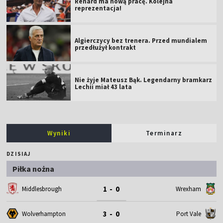
Renard ma nową pracę. Kolejna
reprezentacja!
Algierczycy bez trenera. Przed mundialem
przedłużył kontrakt
Nie żyje Mateusz Bąk. Legendarny bramkarz
Lechii miał 43 lata
Wyniki
Terminarz
DZISIAJ
Piłka nożna
1 - 0
Middlesbrough
Wrexham
3 - 0
Wolverhampton
Port Vale