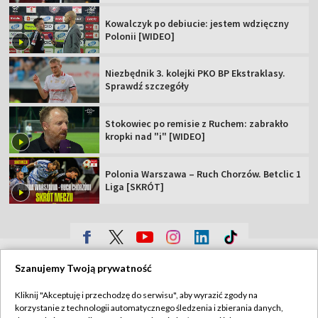
Kowalczyk po debiucie: jestem wdzięczny
Polonii [WIDEO]
Niezbędnik 3. kolejki PKO BP Ekstraklasy.
Sprawdź szczegóły
Stokowiec po remisie z Ruchem: zabrakło
kropki nad "i" [WIDEO]
Polonia Warszawa – Ruch Chorzów. Betclic 1
Liga [SKRÓT]
TVP
Szanujemy Twoją prywatność
Abonament TVP
Regulamin TVP
Kliknij "Akceptuję i przechodzę do serwisu", aby wyrazić zgody na
Polityka prywatności
Sklep TVP
korzystanie z technologii automatycznego śledzenia i zbierania danych,