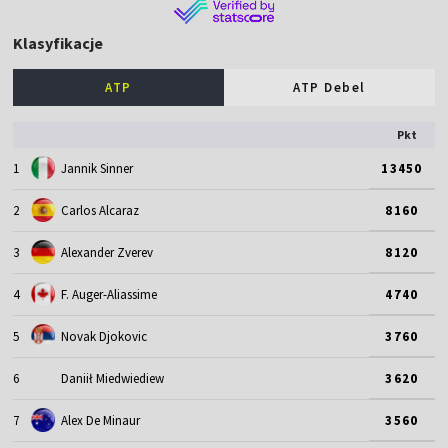
Klasyfikacje
ATP
ATP Debel
Pkt
1
Jannik Sinner
13450
2
Carlos Alcaraz
8160
3
Alexander Zverev
8120
4
F. Auger-Aliassime
4740
5
Novak Djokovic
3760
6
Daniił Miedwiediew
3620
7
Alex De Minaur
3560