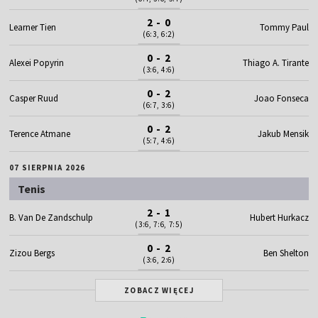
2 - 0
Learner Tien
Tommy Paul
(6:3, 6:2)
0 - 2
Alexei Popyrin
Thiago A. Tirante
(3:6, 4:6)
0 - 2
Casper Ruud
Joao Fonseca
(6:7, 3:6)
0 - 2
Terence Atmane
Jakub Mensik
(5:7, 4:6)
07 SIERPNIA 2026
Tenis
2 - 1
B. Van De Zandschulp
Hubert Hurkacz
(3:6, 7:6, 7:5)
0 - 2
Zizou Bergs
Ben Shelton
(3:6, 2:6)
ZOBACZ WIĘCEJ