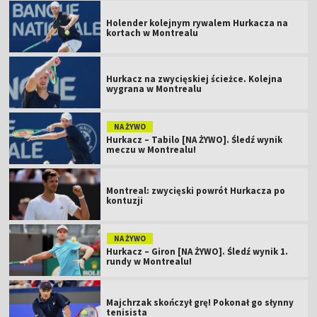
Holender kolejnym rywalem Hurkacza na
kortach w Montrealu
Hurkacz na zwycięskiej ścieżce. Kolejna
wygrana w Montrealu
NA ŻYWO
Hurkacz – Tabilo [NA ŻYWO]. Śledź wynik
meczu w Montrealu!
Montreal: zwycięski powrót Hurkacza po
kontuzji
NA ŻYWO
Hurkacz – Giron [NA ŻYWO]. Śledź wynik 1.
rundy w Montrealu!
Majchrzak skończył grę! Pokonał go słynny
tenisista