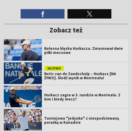
Zobacz też
Bolesna klęska Hurkacza. Zmarnował dwie
piłki meczowe
NA ŻYWO
Botic van de Zandschulp – Hurkacz [NA
ŻYWO]. Śledź wynik w Montrealu!
Hurkacz zagra w 3. rundzie w Montealu. Z
kim i kiedy mecz?
Turniejowa "jedynka" z niespodziewaną
porażką w Kanadzie