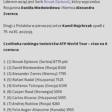
Liderem wciąż jest Serb
Novak Djoković
, który wyprzedza
Rosjanina
Daniiła Miedwiediewa
i Niemca
Alexandra
Zvereva
.
Drugi z Polaków w pierwszej setce
Kamil Majchrzak
spadł z
79. na 81. pozycję.
Czołówka rankingu tenisistów ATP World Tour – stan na 6
czerwca:
1. (1) Novak Djokovic (Serbia) 8770 pkt
2. (2) Daniił Miedwiediew (Rosja) 8160
3. (3) Alexander Zverev (Niemcy) 7795
4. (5) Rafael Nadal (Hiszpania) 7525
5. (4) Stefanos Tsitsipas (Grecja) 6100
6. (8) Casper Ruud (Norwegia) 5050
7. (6) Carlos Alcaraz (Hiszpania) 5005
8. (7) Andriej Rublow (Rosja) 4260
9. (9) Felix Auger-Aliassime (Kanada) 3955