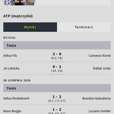
ATP (mężczyźni)
Wyniki
Terminarz
DZISIAJ
Tenis
2 - 0
Arthur Fils
Cameron Norrie
(6:2, 7:6)
0 - 2
Jiri Lehecka
Rafael Jodar
(3:6, 3:6)
08 SIERPNIA 2026
Tenis
1 - 2
Arthur Rinderknech
Brandon Nakashima
(6:7, 7:5, 5:7)
1 - 2
Nuno Borges
Luciano Darderi
(6:4, 3:6, 5:7)