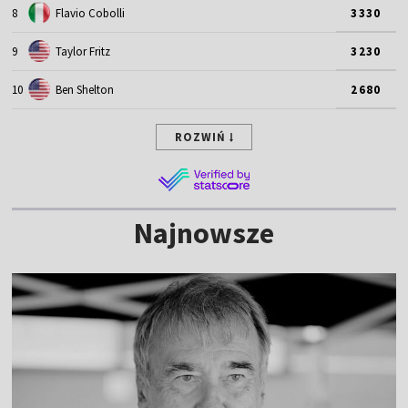
8
Flavio Cobolli
3330
9
Taylor Fritz
3230
10
Ben Shelton
2680
ROZWIŃ
Najnowsze