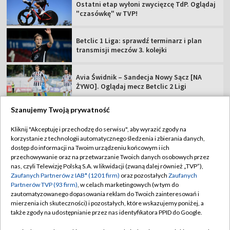
Ostatni etap wyłoni zwycięzcę TdP. Oglądaj
"czasówkę" w TVP!
Betclic 1 Liga: sprawdź terminarz i plan
transmisji meczów 3. kolejki
Avia Świdnik – Sandecja Nowy Sącz [NA
ŻYWO]. Oglądaj mecz Betclic 2 Ligi
Szanujemy Twoją prywatność
Kliknij "Akceptuję i przechodzę do serwisu", aby wyrazić zgody na
korzystanie z technologii automatycznego śledzenia i zbierania danych,
TVP
dostęp do informacji na Twoim urządzeniu końcowym i ich
Abonament TVP
Regulamin TVP
przechowywanie oraz na przetwarzanie Twoich danych osobowych przez
nas, czyli Telewizję Polską S.A. w likwidacji (zwaną dalej również „TVP”),
Polityka prywatności
Sklep TVP
Zaufanych Partnerów z IAB* (1201 firm)
oraz pozostałych
Zaufanych
Partnerów TVP (93 firm)
, w celach marketingowych (w tym do
Biuro Reklamy
Moje zgody
zautomatyzowanego dopasowania reklam do Twoich zainteresowań i
mierzenia ich skuteczności) i pozostałych, które wskazujemy poniżej, a
Oferta Handlowa
Biuro reklamy
także zgody na udostępnianie przez nas identyfikatora PPID do Google.
Telegazeta ogłoszenia
Kontakt