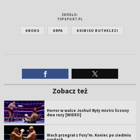
ŹRÓDŁO:
TVPSPORT.PL
#BOKS
#RPA
#SIMISO BUTHELEZI
Zobacz też
Horror w walce Joshui! Były mistrz liczony
dwa razy [WIDEO]
Wach przegrał z Fury'm. Koniec po siedmiu
rundach