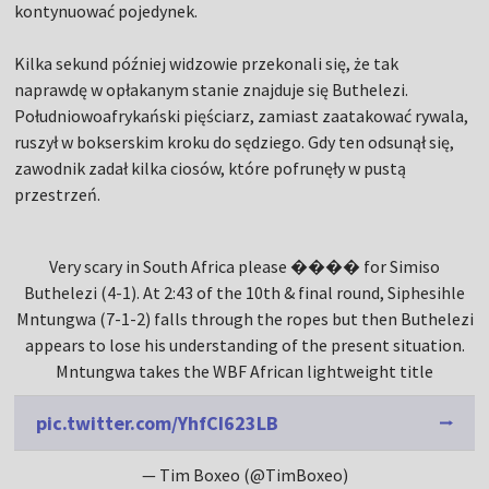
kontynuować pojedynek.
Kilka sekund później widzowie przekonali się, że tak
naprawdę w opłakanym stanie znajduje się Buthelezi.
Południowoafrykański pięściarz, zamiast zaatakować rywala,
ruszył w bokserskim kroku do sędziego. Gdy ten odsunął się,
zawodnik zadał kilka ciosów, które pofrunęły w pustą
przestrzeń.
Very scary in South Africa please ���� for Simiso
Buthelezi (4-1). At 2:43 of the 10th & final round, Siphesihle
Mntungwa (7-1-2) falls through the ropes but then Buthelezi
appears to lose his understanding of the present situation.
Mntungwa takes the WBF African lightweight title
pic.twitter.com/YhfCI623LB
— Tim Boxeo (@TimBoxeo)