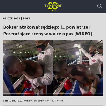
06 CZE 2022
|
BOKS
Bokser atakował sędziego i... powietrze!
Przerażające sceny w walce o pas [WIDEO]
Simiso Buthelezi w trakcie walki w RPA (fot. Twitter)