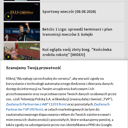
Sportowy wieczór (08.08.2026)
Betclic 1 Liga: sprawdź terminarz i plan
transmisji meczów 3. kolejki
Kuś ogląda swój złoty bieg. "Końcówka
zrobiła robotę" [WIDEO]
Szanujemy Twoją prywatność
Kliknij "Akceptuję i przechodzę do serwisu", aby wyrazić zgody na
korzystanie z technologii automatycznego śledzenia i zbierania danych,
TVP
dostęp do informacji na Twoim urządzeniu końcowym i ich
Abonament TVP
Regulamin TVP
przechowywanie oraz na przetwarzanie Twoich danych osobowych przez
nas, czyli Telewizję Polską S.A. w likwidacji (zwaną dalej również „TVP”),
Polityka prywatności
Sklep TVP
Zaufanych Partnerów z IAB* (1201 firm)
oraz pozostałych
Zaufanych
Partnerów TVP (93 firm)
, w celach marketingowych (w tym do
Biuro Reklamy
Moje zgody
zautomatyzowanego dopasowania reklam do Twoich zainteresowań i
mierzenia ich skuteczności) i pozostałych, które wskazujemy poniżej, a
Oferta Handlowa
Biuro reklamy
także zgody na udostępnianie przez nas identyfikatora PPID do Google.