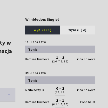
Wimbledon: Singiel
Wyniki (K)
Wyniki (M)
ety w
11 LIPCA 2026
Tenis
macja
1 - 2
Karolina Muchova
Linda Noskova
(2:6, 7:5, 3:6)
09 LIPCA 2026
Tenis
0 - 2
Marta Kostyuk
Linda Noskova
(4:6, 4:6)
2 - 1
Karolina Muchova
Coco Gauff
(6:2, 1:6, 7:6)