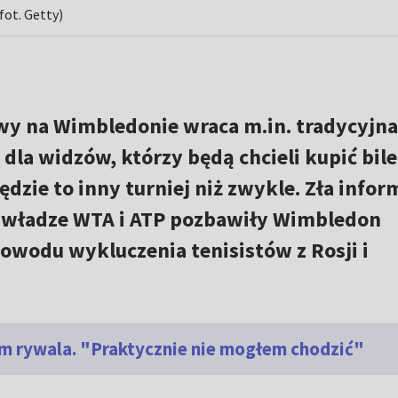
fot. Getty)
wy na Wimbledonie wraca m.in. tradycyjna
dla widzów, którzy będą chcieli kupić bil
ędzie to inny turniej niż zwykle. Zła infor
że władze WTA i ATP pozbawiły Wimbledon
wodu wykluczenia tenisistów z Rosji i
em rywala. "Praktycznie nie mogłem chodzić"