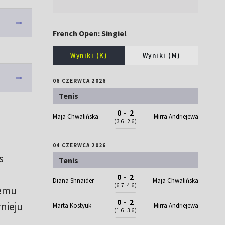
French Open: Singiel
Wyniki (K)
Wyniki (M)
06 CZERWCA 2026
Tenis
0 - 2
Maja Chwalińska
Mirra Andriejewa
(3:6, 2:6)
04 CZERWCA 2026
s
Tenis
0 - 2
Diana Shnaider
Maja Chwalińska
(6:7, 4:6)
temu
0 - 2
nieju
Marta Kostyuk
Mirra Andriejewa
(1:6, 3:6)