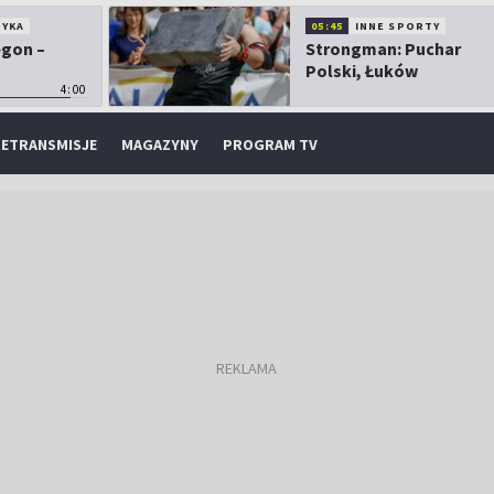
TYKA
05:45
INNE SPORTY
egon –
Strongman: Puchar
Polski, Łuków
4:00
ETRANSMISJE
MAGAZYNY
PROGRAM TV