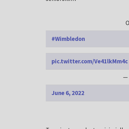
O
#Wimbledon
pic.twitter.com/Ve41lkMm4c
—
June 6, 2022