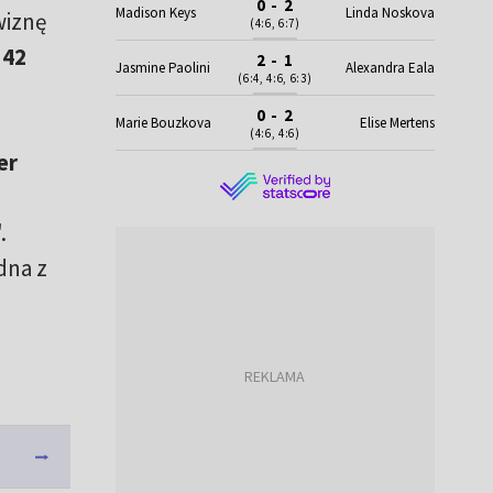
0 - 2
Madison Keys
Linda Noskova
wiznę
(4:6, 6:7)
o
42
2 - 1
Jasmine Paolini
Alexandra Eala
(6:4, 4:6, 6:3)
0 - 2
Marie Bouzkova
Elise Mertens
(4:6, 4:6)
er
.
dna z