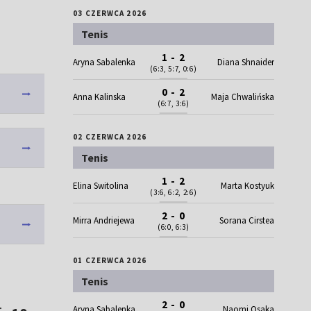
03 CZERWCA 2026
Tenis
1 - 2
Aryna Sabalenka
Diana Shnaider
(6:3, 5:7, 0:6)
0 - 2
Anna Kalinska
Maja Chwalińska
(6:7, 3:6)
02 CZERWCA 2026
Tenis
1 - 2
Elina Switolina
Marta Kostyuk
(3:6, 6:2, 2:6)
2 - 0
Mirra Andriejewa
Sorana Cirstea
(6:0, 6:3)
01 CZERWCA 2026
Tenis
2 - 0
Aryna Sabalenka
Naomi Osaka