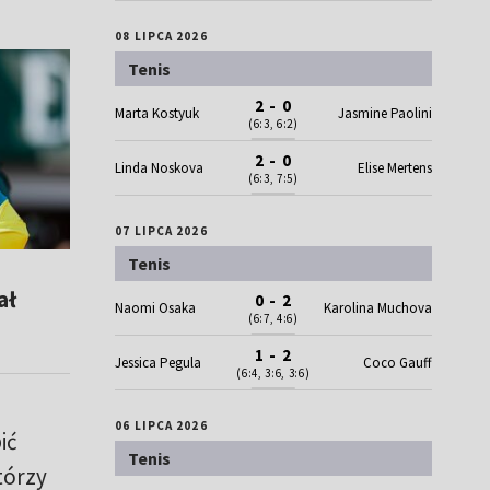
08 LIPCA 2026
Tenis
2 - 0
Marta Kostyuk
Jasmine Paolini
(6:3, 6:2)
2 - 0
Linda Noskova
Elise Mertens
(6:3, 7:5)
07 LIPCA 2026
Tenis
ał
0 - 2
Naomi Osaka
Karolina Muchova
(6:7, 4:6)
1 - 2
Jessica Pegula
Coco Gauff
(6:4, 3:6, 3:6)
06 LIPCA 2026
ić
Tenis
tórzy