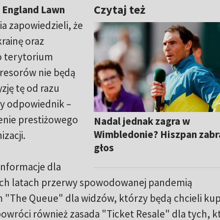
Czytaj też
l England Lawn
a zapowiedzieli, że
krainę oraz
o terytorium
gresorów nie będą
zję tę od razu
cy odpowiednik –
enie prestiżowego
Nadal jednak zagra w
Wimbledonie? Hiszpan zabr
zacji.
głos
informacje dla
wóch latach przerwy spowodowanej pandemią
 "The Queue" dla widzów, którzy będą chcieli kup
powróci również zasada "Ticket Resale" dla tych, k