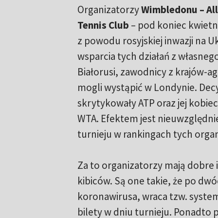
Organizatorzy
Wimbledonu – Al
Tennis Club
– pod koniec kwietni
z powodu rosyjskiej inwazji na U
wsparcia tych działań z własneg
Białorusi, zawodnicy z krajów-a
mogli wystąpić w Londynie. Decy
skrytykowały ATP oraz jej kobie
WTA. Efektem jest nieuwzględni
turnieju w rankingach tych organi
Za to organizatorzy mają dobre 
kibiców. Są one takie, że po d
koronawirusa, wraca tzw. system
bilety w dniu turnieju. Ponadto 