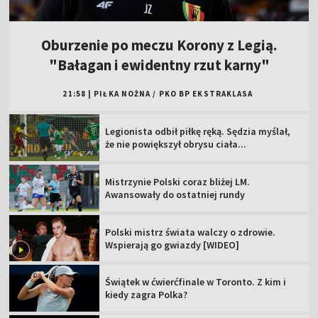
Oburzenie po meczu Korony z Legią.
"Bałagan i ewidentny rzut karny"
21:58
|
PIŁKA NOŻNA
/
PKO BP EKSTRAKLASA
Legionista odbił piłkę ręką. Sędzia myślał,
że nie powiększył obrysu ciała...
Mistrzynie Polski coraz bliżej LM.
Awansowały do ostatniej rundy
Polski mistrz świata walczy o zdrowie.
Wspierają go gwiazdy [WIDEO]
Świątek w ćwierćfinale w Toronto. Z kim i
kiedy zagra Polka?