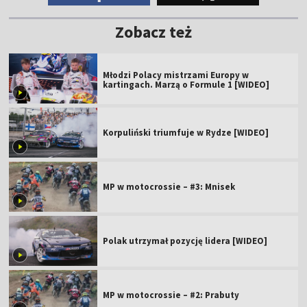
Zobacz też
Młodzi Polacy mistrzami Europy w
kartingach. Marzą o Formule 1 [WIDEO]
Korpuliński triumfuje w Rydze [WIDEO]
MP w motocrossie – #3: Mnisek
Polak utrzymał pozycję lidera [WIDEO]
MP w motocrossie – #2: Prabuty