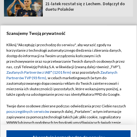
21-latek rozstał się z Lechem. Dołączył do
duetu Polaków
Szanujemy Twoją prywatność
TVP
Kliknij "Akceptuję i przechodzę do serwisu", aby wyrazić zgody na
korzystanie z technologii automatycznego śledzenia i zbierania danych,
Abonament TVP
Regulamin TVP
dostęp do informacji na Twoim urządzeniu końcowym i ich
Polityka prywatności
Sklep TVP
przechowywanie oraz na przetwarzanie Twoich danych osobowych przez
nas, czyli Telewizję Polską S.A. w likwidacji (zwaną dalej również „TVP”),
Biuro Reklamy
Moje zgody
Zaufanych Partnerów z IAB* (1201 firm)
oraz pozostałych
Zaufanych
Partnerów TVP (93 firm)
, w celach marketingowych (w tym do
Oferta Handlowa
Biuro reklamy
zautomatyzowanego dopasowania reklam do Twoich zainteresowań i
mierzenia ich skuteczności) i pozostałych, które wskazujemy poniżej, a
Telegazeta ogłoszenia
Kontakt
także zgody na udostępnianie przez nas identyfikatora PPID do Google.
Emisja w TVP
Twoje dane osobowe zbierane podczas odwiedzania przez Ciebie naszych
Kanały
Rada Programowa
poszczególnych serwisów
zwanych dalej „Portalem”, w tym informacje
zapisywane za pomocą technologii takich jak: pliki cookie, sygnalizatory
Ogłoszenia przetargowe
WWW lub innych podobnych technologii umożliwiających świadczenie
©2026 Telewizja Polska Spółka Akcyjna w likwidacji
dopasowanych i bezpiecznych usług, personalizację treści oraz reklam,
Akademia Telewizyjna
udostępnianie funkcji mediów społecznościowych oraz analizowanie