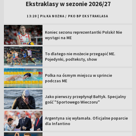
Ekstraklasy w sezonie 2026/27
13:20
|
PIŁKA NOŻNA
/
PKO BP EKSTRAKLASA
Koniec sezonu reprezentantki Polski! Nie
wystąpi na ME
To dlatego nie możecie przegapić ME.
Pojedynki, podteksty, show
Polka na ósmym miejscu w sprincie
podczas ME
Jako pierwszy przepłynął Bałtyk. Specjalny
gość "Sportowego Wieczoru"
Argentyna się wyłamała. Oficjalne poparcie
dla Infantino