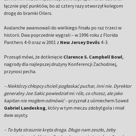
łącznie pięć punktów, bo aż cztery razy otworzył kolegom
drogę do bramki Oilers.
Avalanche awansowali do wielkiego finału po raz trzeci w
historii. Dwa poprzednie wygrali – w 1996 roku z Florida
Panthers 4-0 oraz w 2001 z
New Jersey Devils
4-3.
Przesąd mówi, że dotknięcie
Clarence S. Campbell Bowl
,
nagrody dla najlepszej drużyny Konferencji Zachodniej,
przynosi pecha.
– Niektórzy chłopcy chcieli pogłaskać puchar, inni nie. Dyrektor
generalny Joe Sakic powiedział mi: rób, co chcesz, ale jako
kapitan nie mogłem odmówić –
przyznał z uśmiechem Szwed
Gabriel Landeskog
, który w tym meczu zdobył gola i miał
dwie asysty.
– To była strasznie kręta droga. Długo nam zeszło, żeby