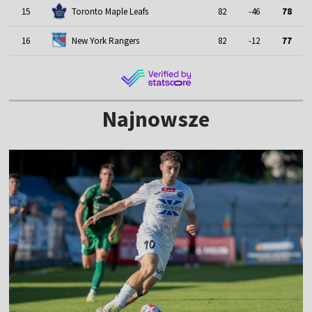
15
Toronto Maple Leafs
82
-46
78
16
New York Rangers
82
-12
77
Najnowsze