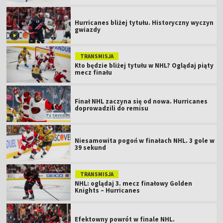
Hurricanes bliżej tytułu. Historyczny wyczyn
gwiazdy
TRANSMISJA
Kto będzie bliżej tytułu w NHL? Oglądaj piąty
mecz finału
Finał NHL zaczyna się od nowa. Hurricanes
doprowadzili do remisu
Niesamowita pogoń w finałach NHL. 3 gole w
39 sekund
TRANSMISJA
NHL: oglądaj 3. mecz finałowy Golden
Knights – Hurricanes
Efektowny powrót w finale NHL.