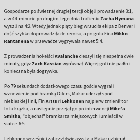
Gospodarze po świetnej drugiej tercji objęli prowadzenie 3:1,
a w 44. minucie po drugim tego dnia trafieniu
Zacha Hymana
wyszli na 4:2. Wtedy jednak piąty bieg wrzuciła ekipa z Denver i
dość szybko doprowadziła do remisu, a po golu Fina
Mikko
Rantanena
w przewadze wygrywała nawet 5:4.
Z prowadzenia hokeiści
Avalanche
cieszyli się niespełna dwie
minuty, gdyż
Zack Kassian
wyrównał. Więcej goli nie padło i
konieczna była dogrywka.
Po 79 sekundach dodatkowego czasu goście wygrali
wznowienie pod bramką Oilers, Makar uderzył spod
niebieskiej linii, Fin
Artturi Lehkonen
najpierw zmienił tor
lotu krążka, a następnie przejął go po interwencji
Mike'a
Smitha
, "objechał" bramkarza miejscowych i umieścił w
siatce. 6:5.
Lehkonen wcześniej zaliczył dwie asysty, a Makar uzbierał