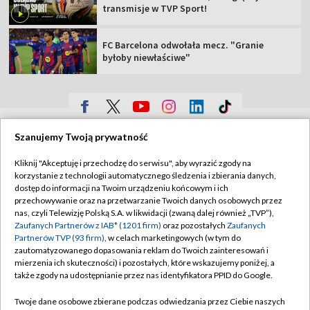
transmisje w TVP Sport!
FC Barcelona odwołała mecz. "Granie
byłoby niewłaściwe"
TVP
Szanujemy Twoją prywatność
Abonament TVP
Regulamin TVP
Kliknij "Akceptuję i przechodzę do serwisu", aby wyrazić zgody na
Polityka prywatności
Sklep TVP
korzystanie z technologii automatycznego śledzenia i zbierania danych,
dostęp do informacji na Twoim urządzeniu końcowym i ich
Biuro Reklamy
Moje zgody
przechowywanie oraz na przetwarzanie Twoich danych osobowych przez
nas, czyli Telewizję Polską S.A. w likwidacji (zwaną dalej również „TVP”),
Oferta Handlowa
Biuro reklamy
Zaufanych Partnerów z IAB* (1201 firm)
oraz pozostałych
Zaufanych
Partnerów TVP (93 firm)
, w celach marketingowych (w tym do
Telegazeta ogłoszenia
Kontakt
zautomatyzowanego dopasowania reklam do Twoich zainteresowań i
Emisja w TVP
mierzenia ich skuteczności) i pozostałych, które wskazujemy poniżej, a
także zgody na udostępnianie przez nas identyfikatora PPID do Google.
Kanały
Rada Programowa
Twoje dane osobowe zbierane podczas odwiedzania przez Ciebie naszych
Ogłoszenia przetargowe