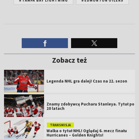
#TAMPA BAY LIGHTNING
#EDMONTON OILERS
Zobacz też
Legenda NHL gra dalej! Czas na 22. sezon
Znamy zdobywcę Pucharu Stanleya. Tytuł po
20 latach
TRANSMISJA
Walka o tytuł NHL! Oglądaj 6. mecz finału
Hurricanes – Golden Knights!