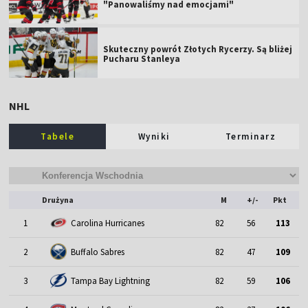
"Panowaliśmy nad emocjami"
Skuteczny powrót Złotych Rycerzy. Są bliżej
Pucharu Stanleya
NHL
Tabele
Wyniki
Terminarz
Drużyna
M
+/-
Pkt
1
Carolina Hurricanes
82
56
113
2
Buffalo Sabres
82
47
109
3
Tampa Bay Lightning
82
59
106