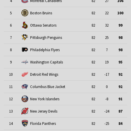
4
Montreal Canadiens
82
27
106
5
Boston Bruins
82
22
100
6
Ottawa Senators
82
32
99
7
Pittsburgh Penguins
82
25
98
8
Philadelphia Flyers
82
7
98
9
Washington Capitals
82
19
95
10
Detroit Red Wings
82
-17
92
11
Columbus Blue Jacket
82
0
92
12
New York Islanders
82
-8
91
13
New Jersey Devils
82
-24
87
14
Florida Panthers
82
-25
84