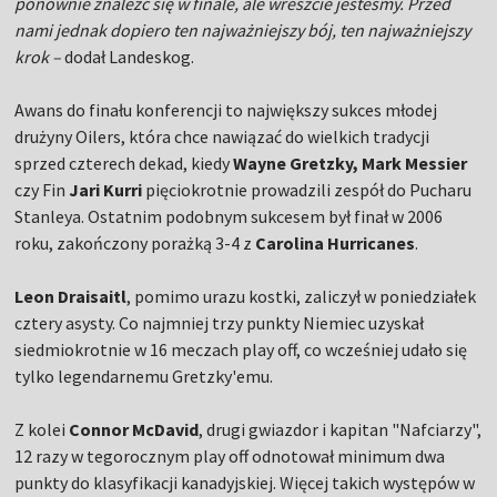
ponownie znaleźć się w finale, ale wreszcie jesteśmy. Przed
nami jednak dopiero ten najważniejszy bój, ten najważniejszy
krok –
dodał Landeskog.
Awans do finału konferencji to największy sukces młodej
drużyny Oilers, która chce nawiązać do wielkich tradycji
sprzed czterech dekad, kiedy
Wayne Gretzky, Mark Messier
czy Fin
Jari Kurri
pięciokrotnie prowadzili zespół do Pucharu
Stanleya. Ostatnim podobnym sukcesem był finał w 2006
roku, zakończony porażką 3-4 z
Carolina Hurricanes
.
Leon Draisaitl
, pomimo urazu kostki, zaliczył w poniedziałek
cztery asysty. Co najmniej trzy punkty Niemiec uzyskał
siedmiokrotnie w 16 meczach play off, co wcześniej udało się
tylko legendarnemu Gretzky'emu.
Z kolei
Connor McDavid
, drugi gwiazdor i kapitan "Nafciarzy",
12 razy w tegorocznym play off odnotował minimum dwa
punkty do klasyfikacji kanadyjskiej. Więcej takich występów w