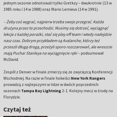
jednym sezonie odnotowali tylko Gretkzy – dwukrotnie (13 w
1985 roku i 14 w 1988) oraz Mario Lemieux (14 w 1991).
– Żeby coś wygrać, najpierw trzeba swoje przegrać. Każda
drużyna przez to przechodzi. Musimy się dotrzeć, wyciągnąć
lekcje z każdej porażki, stać się play off team i wtedy nadejdzie
nasz czas. Dobrym przykładem są Avalanche, którzy też
przeszli długą drogą, przeżyli sporo rozczarowań, ale wreszcie
mają Puchar Stanleya na wyciągnięcie ręki –
podsumował
McDavid.
Zespół z Denver w finale zmierzy się ze zwycięzcą Konferencji
Wschodniej. Na razie w finale hokeiści
New York Rangers
prowadzą z najlepszymi w lidze w dwóch poprzednich
sezonach
Tampa Bay Lightning
2-1. Kolejny mecz w środę na
Florydzie.
Czytaj też