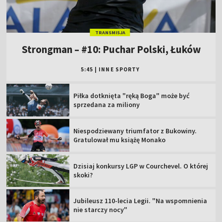
TRANSMISJA
Strongman – #10: Puchar Polski, Łuków
5:45
|
INNE SPORTY
Piłka dotknięta "ręką Boga" może być
sprzedana za miliony
Niespodziewany triumfator z Bukowiny.
Gratulował mu książę Monako
Dzisiaj konkursy LGP w Courchevel. O której
skoki?
Jubileusz 110-lecia Legii. "Na wspomnienia
nie starczy nocy"