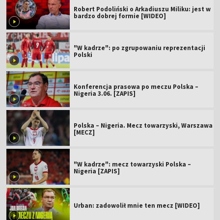
Robert Podoliński o Arkadiuszu Miliku: jest w
bardzo dobrej formie [WIDEO]
"W kadrze": po zgrupowaniu reprezentacji
Polski
Konferencja prasowa po meczu Polska –
Nigeria 3.06. [ZAPIS]
Polska – Nigeria. Mecz towarzyski, Warszawa
[MECZ]
"W kadrze": mecz towarzyski Polska –
Nigeria [ZAPIS]
Urban: zadowolił mnie ten mecz [WIDEO]