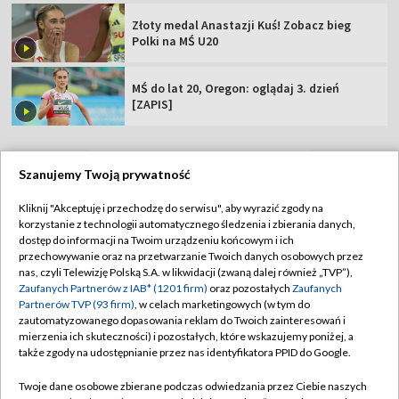
Złoty medal Anastazji Kuś! Zobacz bieg
Polki na MŚ U20
MŚ do lat 20, Oregon: oglądaj 3. dzień
[ZAPIS]
Szanujemy Twoją prywatność
TVP
Kliknij "Akceptuję i przechodzę do serwisu", aby wyrazić zgody na
korzystanie z technologii automatycznego śledzenia i zbierania danych,
Abonament TVP
Regulamin TVP
dostęp do informacji na Twoim urządzeniu końcowym i ich
Polityka prywatności
Sklep TVP
przechowywanie oraz na przetwarzanie Twoich danych osobowych przez
nas, czyli Telewizję Polską S.A. w likwidacji (zwaną dalej również „TVP”),
Biuro Reklamy
Moje zgody
Zaufanych Partnerów z IAB* (1201 firm)
oraz pozostałych
Zaufanych
Partnerów TVP (93 firm)
, w celach marketingowych (w tym do
Oferta Handlowa
Biuro reklamy
zautomatyzowanego dopasowania reklam do Twoich zainteresowań i
mierzenia ich skuteczności) i pozostałych, które wskazujemy poniżej, a
Telegazeta ogłoszenia
Kontakt
także zgody na udostępnianie przez nas identyfikatora PPID do Google.
Emisja w TVP
Twoje dane osobowe zbierane podczas odwiedzania przez Ciebie naszych
Kanały
Rada Programowa