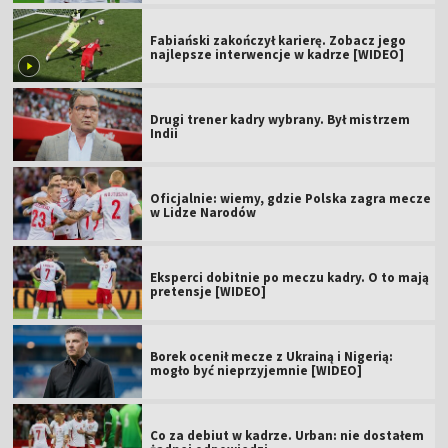
Fabiański zakończył karierę. Zobacz jego
najlepsze interwencje w kadrze [WIDEO]
Drugi trener kadry wybrany. Był mistrzem
Indii
Oficjalnie: wiemy, gdzie Polska zagra mecze
w Lidze Narodów
Eksperci dobitnie po meczu kadry. O to mają
pretensje [WIDEO]
Borek ocenił mecze z Ukrainą i Nigerią:
mogło być nieprzyjemnie [WIDEO]
Co za debiut w kadrze. Urban: nie dostałem