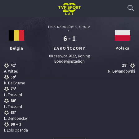
LIGA NARODÓW A, GRUPA
4.
6 - 1
Belgia
ZAKOŃCZONY
Polska
08 czerwca 2022, Koning
Boudewijnstadion
42'
28'
A. Witsel
R. Lewandowski
59'
K. De Bruyne
73'
L. Trossard
80'
L. Trossard
83'
L. Dendoncker
90
+ 3'
I. Lois Openda