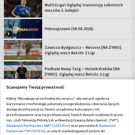
Multi1Liga! Oglądaj transmisję sobotnich
meczów 3. kolejki!
Pełnosprawni (08.08.2026)
Zawisza Bydgoszcz – Resovia [NA ŻYWO].
Oglądaj mecz Betclic 2 Ligi
Podhale Nowy Targ – Hutnik Kraków [NA
ŻYWO]. Oglądaj mecz Betclic 2 Ligi
Szanujemy Twoją prywatność
Kliknij "Akceptuję i przechodzę do serwisu", aby wyrazić zgody na
korzystanie z technologii automatycznego śledzenia i zbierania danych,
TVP
dostęp do informacji na Twoim urządzeniu końcowym i ich
przechowywanie oraz na przetwarzanie Twoich danych osobowych przez
Abonament TVP
Regulamin TVP
nas, czyli Telewizję Polską S.A. w likwidacji (zwaną dalej również „TVP”),
Polityka prywatności
Sklep TVP
Zaufanych Partnerów z IAB* (1201 firm)
oraz pozostałych
Zaufanych
Partnerów TVP (93 firm)
, w celach marketingowych (w tym do