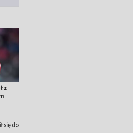
ł z
em
ł się do