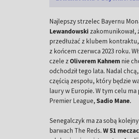
Najlepszy strzelec Bayernu Mo
Lewandowski
zakomunikował, ż
przedłużać z klubem kontraktu,
z końcem czerwca 2023 roku. Wł
czele z
Oliverem Kahnem
nie ch
odchodził tego lata. Nadal chcą
częścią zespołu, który będzie wa
laury w Europie. W tym celu m
Premier League,
Sadio Mane
.
Senegalczyk ma za sobą kolejn
barwach The Reds.
W 51 meczach