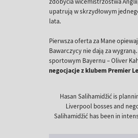
zdobycia wicemistrzostwa Anglii
upatrują w skrzydłowym jednego 
lata.
Pierwsza oferta za Mane opiewaj
Bawarczycy nie dają za wygraną.
sportowym Bayernu – Oliver Kah
negocjacje z klubem Premier L
Hasan Salihamidžić is planni
Liverpool bosses and negot
Salihamidžić has been in inten