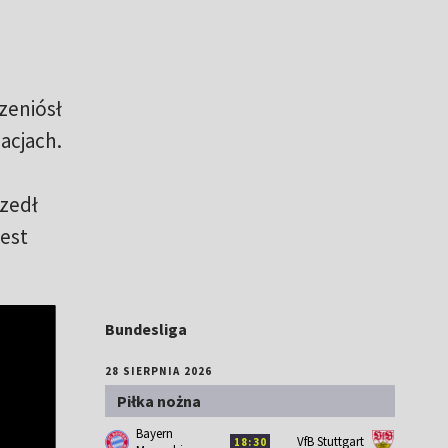
zeniósł
acjach.
zedł
jest
Bundesliga
28 SIERPNIA 2026
Piłka nożna
Bayern
VfB Stuttgart
18:30