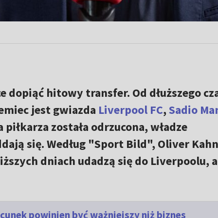
e dopiąć hitowy transfer. Od dłuższego cz
emiec jest gwiazda
Liverpool FC
,
Sadio Ma
 piłkarza została odrzucona, władze
ają się. Według "Sport Bild", Oliver Kahn
iższych dniach udadzą się do Liverpoolu, 
cunek powinien być ważniejszy niż biznes