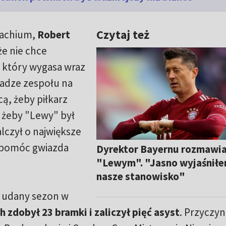
Czytaj też
nachium,
Robert
e nie chce
 który wygasa wraz
adze zespołu na
cą, żeby piłkarz
, żeby "Lewy" był
lczył o największe
a pomóc gwiazda
Dyrektor Bayernu rozmawia
"Lewym". "Jasno wyjaśnił
nasze stanowisko"
y udany sezon w
 zdobył 23 bramki i zaliczył pięć asyst
. Przyczyni