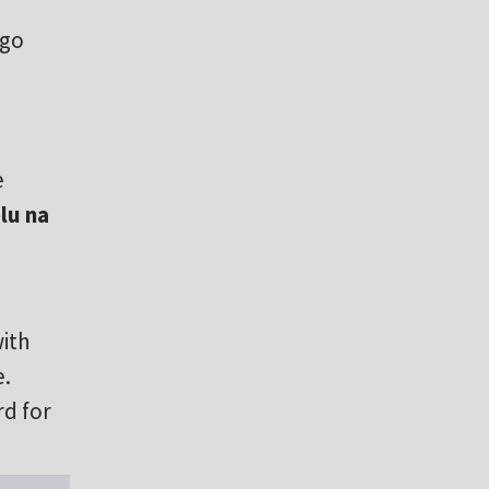
ego
e
lu na
with
e.
rd for