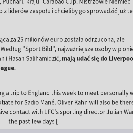
, Pucharu kraju i Carabao Cup. Mistrzowie Niemiec
z liderów zespołu i chcieliby go sprowadzić już t
ąca za 25 milionów euro została odrzucona, ale
 Według "Sport Bild", najważniejsze osoby w pioni
n i Hasan Salihamidzić,
mają udać się do Liverpoo
eague
.
ng a trip to England this week to meet personally 
iate for Sadio Mané. Oliver Kahn will also be ther
sive contact with LFC's sporting director Julian Wa
the past few days [