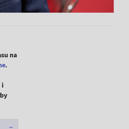
asu na
ne
.
 i
aby