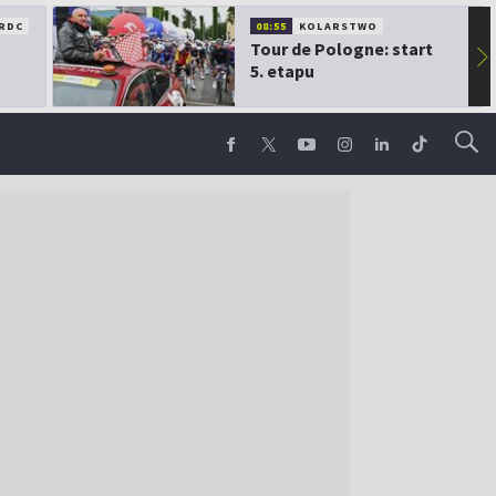
RDC
08:55
KOLARSTWO
Tour de Pologne: start
▶
5. etapu