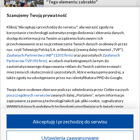
"Tego elementu zabrakło"
Szanujemy Twoją prywatność
Kliknij "Akceptuję i przechodzę do serwisu", aby wyrazić zgody na
korzystanie z technologii automatycznego śledzenia i zbierania danych,
TVP
dostęp do informacji na Twoim urządzeniu końcowym i ich
przechowywanie oraz na przetwarzanie Twoich danych osobowych przez
Abonament TVP
Regulamin TVP
nas, czyli Telewizję Polską S.A. w likwidacji (zwaną dalej również „TVP”),
Polityka prywatności
Sklep TVP
Zaufanych Partnerów z IAB* (1201 firm)
oraz pozostałych
Zaufanych
Partnerów TVP (93 firm)
, w celach marketingowych (w tym do
Biuro Reklamy
Moje zgody
zautomatyzowanego dopasowania reklam do Twoich zainteresowań i
mierzenia ich skuteczności) i pozostałych, które wskazujemy poniżej, a
Oferta Handlowa
Biuro reklamy
także zgody na udostępnianie przez nas identyfikatora PPID do Google.
Telegazeta ogłoszenia
Kontakt
Twoje dane osobowe zbierane podczas odwiedzania przez Ciebie naszych
Emisja w TVP
poszczególnych serwisów
zwanych dalej „Portalem”, w tym informacje
zapisywane za pomocą technologii takich jak: pliki cookie, sygnalizatory
Kanały
Rada Programowa
WWW lub innych podobnych technologii umożliwiających świadczenie
dopasowanych i bezpiecznych usług, personalizację treści oraz reklam,
Ogłoszenia przetargowe
udostępnianie funkcji mediów społecznościowych oraz analizowanie
©2026 Telewizja Polska Spółka Akcyjna w likwidacji
Akceptuję i przechodzę do serwisu
ruchu w Internecie.
Akademia Telewizyjna
Informacje o nadawcy
Twoje dane osobowe zbierane podczas odwiedzania przez Ciebie
Ustawienia zaawansowane
News
Transmisje
Wideo
Więcej