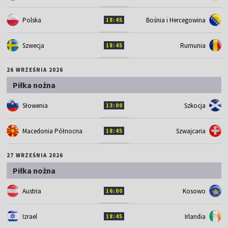
Polska
Bośnia i Hercegowina
18:45
Szwecja
Rumunia
18:45
26 WRZEŚNIA 2026
Piłka nożna
Słowenia
Szkocja
13:00
Macedonia Północna
Szwajcaria
18:45
27 WRZEŚNIA 2026
Piłka nożna
Austria
Kosowo
16:00
Izrael
Irlandia
18:45