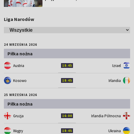
Liga Narodów
24 WRZEŚNIA 2026
Piłka nożna
Austria
Izrael
18:45
Kosowo
Irlandia
18:45
25 WRZEŚNIA 2026
Piłka nożna
Gruzja
Irlandia Północna
16:00
Węgry
Ukraina
18:45