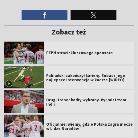
Zobacz też
PZPN stracił kluczowego sponsora
Fabiański zakończył karierę. Zobacz jego
najlepsze interwencje w kadrze [WIDEO]
Drugi trener kadry wybrany. Był mistrzem
Indii
Oficjalnie: wiemy, gdzie Polska zagra mecze
w Lidze Narodów