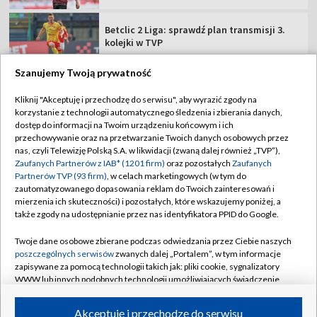
Betclic 2 Liga: sprawdź plan transmisji 3.
kolejki w TVP
Szanujemy Twoją prywatność
Kliknij "Akceptuję i przechodzę do serwisu", aby wyrazić zgody na
korzystanie z technologii automatycznego śledzenia i zbierania danych,
TVP
dostęp do informacji na Twoim urządzeniu końcowym i ich
przechowywanie oraz na przetwarzanie Twoich danych osobowych przez
Abonament TVP
Regulamin TVP
nas, czyli Telewizję Polską S.A. w likwidacji (zwaną dalej również „TVP”),
Polityka prywatności
Sklep TVP
Zaufanych Partnerów z IAB* (1201 firm)
oraz pozostałych
Zaufanych
Partnerów TVP (93 firm)
, w celach marketingowych (w tym do
Biuro Reklamy
Moje zgody
zautomatyzowanego dopasowania reklam do Twoich zainteresowań i
mierzenia ich skuteczności) i pozostałych, które wskazujemy poniżej, a
Oferta Handlowa
Biuro reklamy
także zgody na udostępnianie przez nas identyfikatora PPID do Google.
Telegazeta ogłoszenia
Kontakt
Twoje dane osobowe zbierane podczas odwiedzania przez Ciebie naszych
Emisja w TVP
poszczególnych serwisów
zwanych dalej „Portalem”, w tym informacje
zapisywane za pomocą technologii takich jak: pliki cookie, sygnalizatory
Kanały
Rada Programowa
WWW lub innych podobnych technologii umożliwiających świadczenie
dopasowanych i bezpiecznych usług, personalizację treści oraz reklam,
Ogłoszenia przetargowe
udostępnianie funkcji mediów społecznościowych oraz analizowanie
©2026 Telewizja Polska Spółka Akcyjna w likwidacji
Akceptuję i przechodzę do serwisu