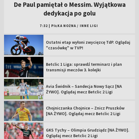
De Paul pamiętał o Messim. Wyjątkowa
dedykacja po golu
7:32
|
PIŁKA NOŻNA
/
INNE LIGI
Ostatni etap wyłoni zwycięzcę TdP. Oglądaj
"czasówkę" w TVP!
Betclic 1 Liga: sprawdź terminarz i plan
transmisji meczów 3. kolejki
Avia Świdnik – Sandecja Nowy Sącz [NA
ŻYWO]. Oglądaj mecz Betclic 2 Ligi
Chojniczanka Chojnice – Znicz Pruszków
[NA ŻYWO]. Oglądaj mecz Betclic 2 Ligi
GKS Tychy – Olimpia Grudziądz [NA ŻYWO].
Oglądaj mecz Betclic 2 Ligi