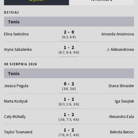
DZISIAJ
Tenis
2 - 0
Elina Switolina
Amanda Anisimova
(6:2, 6:4)
1 - 2
Aryna Sabalenka
J. Aleksandrowa
(6:7, 6:4, 4:6)
08 SIERPNIA 2026
Tenis
0 - 2
Jessica Pegula
Diana Shnaider
(3:6, 3:6)
1 - 2
Marta Kostyuk
Iga Świątek
(6:3, 1:6, 2:6)
1 - 2
Caty McNally
Alexandra Eala
(3:6, 7:5, 4:6)
1 - 2
Taylor Townsend
Belinda Bencic
(7:6, 6:7, 4:6)