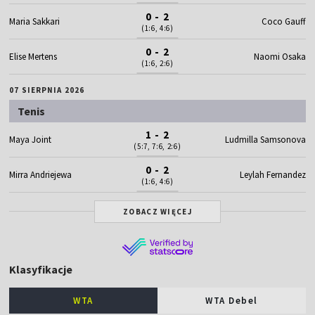
0 - 2
Maria Sakkari
Coco Gauff
(1:6, 4:6)
0 - 2
Elise Mertens
Naomi Osaka
(1:6, 2:6)
07 SIERPNIA 2026
Tenis
1 - 2
Maya Joint
Ludmilla Samsonova
(5:7, 7:6, 2:6)
0 - 2
Mirra Andriejewa
Leylah Fernandez
(1:6, 4:6)
ZOBACZ WIĘCEJ
Klasyfikacje
WTA
WTA Debel