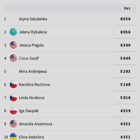
Pkt
1
Aryna Sabalenka
8550
2
Jelena Rybakina
8056
3
Jessica Pegula
6300
4
Coco Gauff
5649
5
Mirra Andriejewa
5293
6
Karolina Muchova
5168
7
Linda Noskova
5016
8
Iga Świątek
4539
9
Amanda Anisimova
4353
10
Elina Switolina
4351