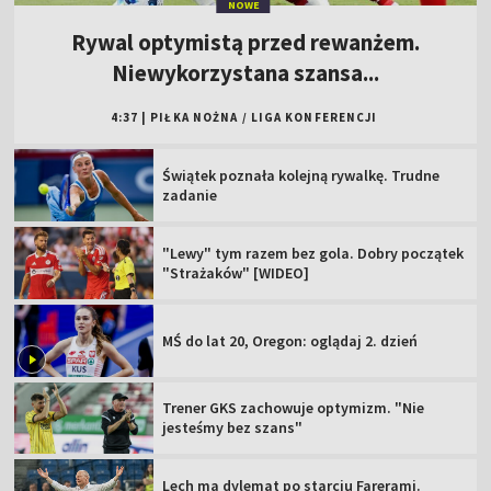
NOWE
Rywal optymistą przed rewanżem.
Niewykorzystana szansa...
4:37
|
PIŁKA NOŻNA
/
LIGA KONFERENCJI
Świątek poznała kolejną rywalkę. Trudne
zadanie
"Lewy" tym razem bez gola. Dobry początek
"Strażaków" [WIDEO]
MŚ do lat 20, Oregon: oglądaj 2. dzień
Trener GKS zachowuje optymizm. "Nie
jesteśmy bez szans"
Lech ma dylemat po starciu Farerami.