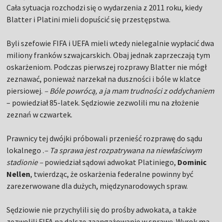
Cała sytuacja rozchodzi się o wydarzenia z 2011 roku, kiedy
Blatter i Platini mieli dopuścić się przestępstwa.
Byli szefowie FIFA i UEFA mieli wtedy nielegalnie wypłacić dwa
miliony franków szwajcarskich. Obaj jednak zaprzeczają tym
oskarżeniom. Podczas pierwszej rozprawy Blatter nie mógł
zeznawać, ponieważ narzekał na duszności i bóle w klatce
piersiowej.
– Bóle powrócą, a ja mam trudności z oddychaniem
– powiedział 85-latek. Sędziowie zezwolili mu na złożenie
zeznań w czwartek.
Prawnicy tej dwójki próbowali przenieść rozprawę do sądu
lokalnego .
– Ta sprawa jest rozpatrywana na niewłaściwym
stadionie –
powiedział sądowi adwokat Platiniego,
Dominic
Nellen
, twierdząc, że oskarżenia federalne powinny być
zarezerwowane dla dużych, międzynarodowych spraw.
Sędziowie nie przychylili się do prośby adwokata, a także
zezwolili FIFA na dalsze zaangażowanie w sprawę. Wyrok ma