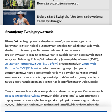
Roważa przełożenie meczu
Dobry start Świątek. "Jestem zadowolona
ze wszystkiego"
Szanujemy Twoją prywatność
Kliknij "Akceptuję i przechodzę do serwisu", aby wyrazić zgody na
korzystanie z technologii automatycznego śledzenia i zbierania danych,
TVP
dostęp do informacji na Twoim urządzeniu końcowym i ich
przechowywanie oraz na przetwarzanie Twoich danych osobowych przez
Abonament TVP
Regulamin TVP
nas, czyli Telewizję Polską S.A. w likwidacji (zwaną dalej również „TVP”),
Polityka prywatności
Sklep TVP
Zaufanych Partnerów z IAB* (1201 firm)
oraz pozostałych
Zaufanych
Partnerów TVP (93 firm)
, w celach marketingowych (w tym do
Biuro Reklamy
Moje zgody
zautomatyzowanego dopasowania reklam do Twoich zainteresowań i
mierzenia ich skuteczności) i pozostałych, które wskazujemy poniżej, a
Oferta Handlowa
Biuro reklamy
także zgody na udostępnianie przez nas identyfikatora PPID do Google.
Telegazeta ogłoszenia
Kontakt
Twoje dane osobowe zbierane podczas odwiedzania przez Ciebie naszych
Emisja w TVP
poszczególnych serwisów
zwanych dalej „Portalem”, w tym informacje
zapisywane za pomocą technologii takich jak: pliki cookie, sygnalizatory
Kanały
Rada Programowa
WWW lub innych podobnych technologii umożliwiających świadczenie
dopasowanych i bezpiecznych usług, personalizację treści oraz reklam,
Ogłoszenia przetargowe