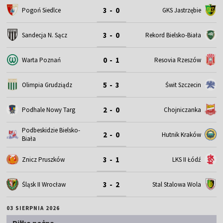
3 - 0
Pogoń Siedlce
GKS Jastrzębie
3 - 0
Sandecja N. Sącz
Rekord Bielsko-Biała
0 - 1
Warta Poznań
Resovia Rzeszów
5 - 3
Olimpia Grudziądz
Świt Szczecin
2 - 0
Podhale Nowy Targ
Chojniczanka
Podbeskidzie Bielsko-
2 - 0
Hutnik Kraków
Biała
3 - 1
Znicz Pruszków
LKS II Łódź
3 - 2
Śląsk II Wrocław
Stal Stalowa Wola
03 SIERPNIA 2026
Piłka nożna