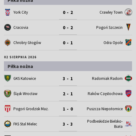
0 - 2
York City
Crawley Town
0 - 2
Cracovia
Pogoń Szczecin
0 - 1
Chrobry Głogów
Odra Opole
02 SIERPNIA 2026
Piłka nożna
3 - 1
GKS Katowice
Radomiak Radom
2 - 1
Śląsk Wrocław
Raków Częstochowa
1 - 0
Pogoń Grodzisk Maz.
Puszcza Niepołomice
Podbeskidzie Bielsko-
3 - 3
FKS Stal Mielec
Biała