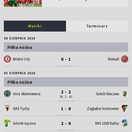
Wyniki
Terminarz
06 SIERPNIA 2026
Piłka nożna
0 - 1
Bristol City
Walsall
05 SIERPNIA 2026
Piłka nożna
2 - 2
Unia Skierniewice
Sokół Kleczew
(k. 1 - 4)
1 - 0
GKS Tychy
Zagłębie Sosnowiec
2 - 0
Górnik Łęczna
KKS 1925 Kalisz