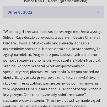
— Isle of Man TT Races (@ttracesofficial)
June 8, 2022
"W sobotę, 4 czerwca, podczas pierwszego okrążenia wyścigu
Sidecar Race doszło do wypadku z udziałem Cesara Chanala i
Oliviera Lavorela. Skutkowało ono śmiercią jednego z
uczestników zdarzenia. Miał on obrażenia, które sprawiły, że
zginął na miejscu. Drugiemu z poszkodowanych udzielono
pomocy i przewieziono najpierw do szpitala Noble Hospital,
skąd helikopterem został przetransportowany do
specjalistycznej placówki w Liverpoolu. Wstępna procedura
identyfikacji została przeprowadzona, lecz z niewłaściwym
skutkiem. Teraz zobligowani jesteśmy do poinformowania,
że w wypadku zginął Cesar Chanal. Olivier pozostaje w stanie
krytycznym. Obie rodziny zostały poinformowane" –
napisano w oświadczeniu. "Prosimy o powstrzymanie się od
spekulacji w mediach społecznościowych" – dodano.