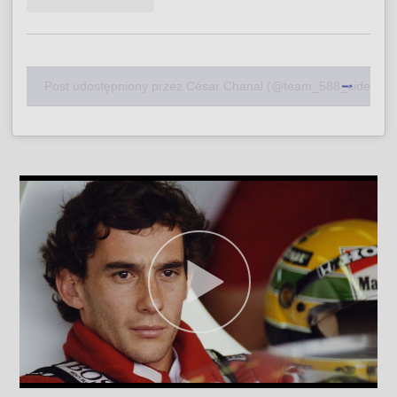
Post udostępniony przez César Chanal (@team_588_sidecar)