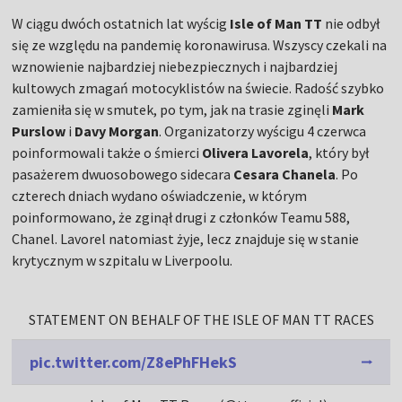
W ciągu dwóch ostatnich lat wyścig
Isle of Man TT
nie odbył
się ze względu na pandemię koronawirusa. Wszyscy czekali na
wznowienie najbardziej niebezpiecznych i najbardziej
kultowych zmagań motocyklistów na świecie. Radość szybko
zamieniła się w smutek, po tym, jak na trasie zginęli
Mark
Purslow
i
Davy Morgan
. Organizatorzy wyścigu 4 czerwca
poinformowali także o śmierci
Olivera Lavorela
, który był
pasażerem dwuosobowego sidecara
Cesara Chanela
. Po
czterech dniach wydano oświadczenie, w którym
poinformowano, że zginął drugi z członków Teamu 588,
Chanel. Lavorel natomiast żyje, lecz znajduje się w stanie
krytycznym w szpitalu w Liverpoolu.
STATEMENT ON BEHALF OF THE ISLE OF MAN TT RACES
pic.twitter.com/Z8ePhFHekS