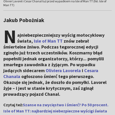
Olivier Lavorel i Cesar Chanal tuż przed wypadkiem na Isle of Man TT (fot. Isle of
Man TT)
Jakub Pobożniak
N
ajniebezpieczniejszy wyścig motocyklowy
świata,
Isle of Man TT
znów zebrał
śmiertelne żniwo. Podczas tegorocznej edycji
zginęło już trzech uczestników. Koszmarny błąd
popełnili jednak organizatorzy, którzy... pomylili
zmarłego zawodnika z żyjącym. Po wypadku
jadących sidecarem
Oliviera Lavorela
i
Cesara
Chanala
ogłoszono śmierć tego pierwszego.
Okazuje się jednak, że doszło do pomyłki. Lavorel
żyje – i jest w stanie krytycznym, zaś zginął
prowadzący pojazd Chanal.
Czytaj też:
Szanse na zwycięstwo i śmierć? Po 50 procent.
Isle of Man TT: najbardziej niebezpieczne wyścigi świata