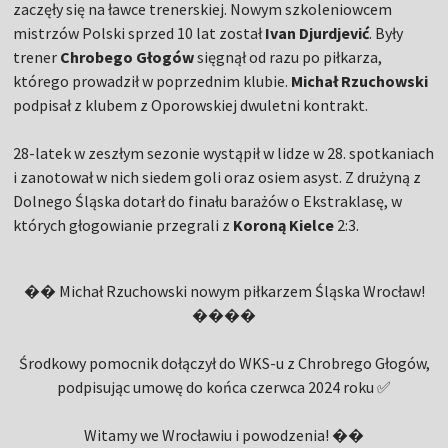
zaczęły się na ławce trenerskiej. Nowym szkoleniowcem
mistrzów Polski sprzed 10 lat został
Ivan Djurdjević
. Były
trener
Chrobego Głogów
sięgnął od razu po piłkarza,
którego prowadził w poprzednim klubie.
Michał Rzuchowski
podpisał z klubem z Oporowskiej dwuletni kontrakt.
28-latek w zeszłym sezonie wystąpił w lidze w 28. spotkaniach
i zanotował w nich siedem goli oraz osiem asyst. Z drużyną z
Dolnego Śląska dotarł do finału barażów o Ekstraklasę, w
których głogowianie przegrali z
Koroną Kielce
2:3.
�� Michał Rzuchowski nowym piłkarzem Śląska Wrocław!
����
Środkowy pomocnik dołączył do WKS-u z Chrobrego Głogów,
podpisując umowę do końca czerwca 2024 roku ✅
Witamy we Wrocławiu i powodzenia! ��