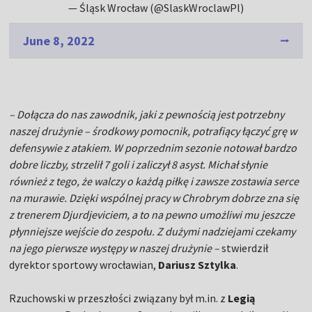
— Śląsk Wrocław (@SlaskWroclawPl)
June 8, 2022
– Dołącza do nas zawodnik, jaki z pewnością jest potrzebny
naszej drużynie – środkowy pomocnik, potrafiący łączyć grę w
defensywie z atakiem. W poprzednim sezonie notował bardzo
dobre liczby, strzelił 7 goli i zaliczył 8 asyst. Michał słynie
również z tego, że walczy o każdą piłkę i zawsze zostawia serce
na murawie. Dzięki wspólnej pracy w Chrobrym dobrze zna się
z trenerem Djurdjeviciem, a to na pewno umożliwi mu jeszcze
płynniejsze wejście do zespołu. Z dużymi nadziejami czekamy
na jego pierwsze występy w naszej drużynie –
stwierdził
dyrektor sportowy wrocławian,
Dariusz Sztylka
.
Rzuchowski w przeszłości związany był m.in. z
Legią