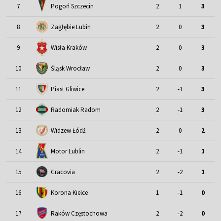
7
Pogoń Szczecin
2
1
3
8
Zagłębie Lubin
2
0
3
9
Wisła Kraków
2
0
3
Śląsk Wrocław
10
2
0
3
11
Piast Gliwice
2
-1
3
12
Radomiak Radom
2
-1
3
13
Widzew Łódź
2
0
2
Motor Lublin
14
2
-1
1
15
Cracovia
2
-2
1
16
Korona Kielce
1
-1
0
17
Raków Częstochowa
2
-2
0