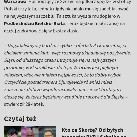
Warszawa
. Pochodzący ze Szczecina piłkarz spędził w stolicy
Polski trzy lata, jednak nigdy nie udało mu się zadebiutować
na najwyższym szczeblu. Ta sztuka wyszła mu dopiero w
Podbeskidziu Bielsko-Biała
. Teraz będzie miał szansę na
dłużej zadomowić się w Ekstraklasie.
– Dogadaliśmy się bardzo szybko – oferta była konkretna, ja
chciałem zmienić klub, więc rozmowy układały się pozytywnie.
Śląsk od dłuższego czasu utrzymuje się na najwyższym
poziomie, w Ekstraklasie, do tego Wrocław jest pięknym
miastem, więc nie miałem wątpliwości, że to dobry wybór.
Oczywiście postać trenera Djurdjevicia również miała
znaczenie, dobrze współpracowało nam się w Chrobrym i
cieszę się, że teraz będziemy wspólnie pracować dla Śląska –
stwierdził 28-latek.
Czytaj też
Kto za Skorżę? Od byłych
trenerów BVB i Schalke po