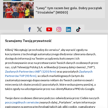
"Lewy" tym razem bez gola. Dobry początek
"Strażaków" [WIDEO]
TVP
Szanujemy Twoją prywatność
Abonament TVP
Regulamin TVP
Kliknij "Akceptuję i przechodzę do serwisu", aby wyrazić zgody na
Polityka prywatności
Sklep TVP
korzystanie z technologii automatycznego śledzenia i zbierania danych,
dostęp do informacji na Twoim urządzeniu końcowym i ich
Biuro Reklamy
Moje zgody
przechowywanie oraz na przetwarzanie Twoich danych osobowych przez
nas, czyli Telewizję Polską S.A. w likwidacji (zwaną dalej również „TVP”),
Oferta Handlowa
Biuro reklamy
Zaufanych Partnerów z IAB* (1201 firm)
oraz pozostałych
Zaufanych
Partnerów TVP (93 firm)
, w celach marketingowych (w tym do
Telegazeta ogłoszenia
Kontakt
zautomatyzowanego dopasowania reklam do Twoich zainteresowań i
Emisja w TVP
mierzenia ich skuteczności) i pozostałych, które wskazujemy poniżej, a
także zgody na udostępnianie przez nas identyfikatora PPID do Google.
Kanały
Rada Programowa
Twoje dane osobowe zbierane podczas odwiedzania przez Ciebie naszych
Ogłoszenia przetargowe
poszczególnych serwisów
zwanych dalej „Portalem”, w tym informacje
©2026 Telewizja Polska Spółka Akcyjna w likwidacji
zapisywane za pomocą technologii takich jak: pliki cookie, sygnalizatory
Akademia Telewizyjna