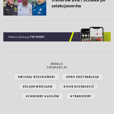
selekcjonerów
Pobierz aplikację
TVP SPORT
ŹRÓDŁO:
TVPSPORT.PL
#MICHAŁ RZUCHOWSKI
#PKO EKSTRAKLASA
#ŚLĄSK WROCŁAW
#IVAN DJURDJEVIĆ
#CHROBRY GŁOGÓW
#TRANSFERY