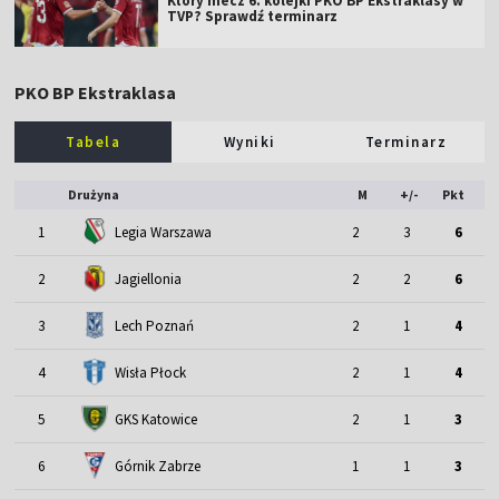
Który mecz 6. kolejki PKO BP Ekstraklasy w
TVP? Sprawdź terminarz
PKO BP Ekstraklasa
Tabela
Wyniki
Terminarz
Drużyna
M
+/-
Pkt
1
Legia Warszawa
2
3
6
2
Jagiellonia
2
2
6
3
Lech Poznań
2
1
4
4
Wisła Płock
2
1
4
5
GKS Katowice
2
1
3
6
Górnik Zabrze
1
1
3