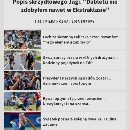
Popis skrzydłowego Jagi. "Dubletu nie
zdobyłem nawet w Ekstraklasie"
6:03
|
PIŁKA NOŻNA
/
LIGA EUROPY
Lech ze skromną zaliczką przed rewanżem.
"Tego elementu zabrakło"
Szwajcarscy bracia w różnych drużynach.
Rodzinny pojedynek na TdP
Prezydent naszych sąsiadów został...
dziennikarzem sportowym
Rywal optymistą przed rewanżem.
Niewykorzystana szansa...
Świątek poznała kolejną rywalkę. Trudne
zadanie